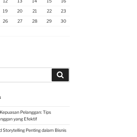
12
13
14
15
16
19
20
21
22
23
26
27
28
29
30
Search
S
Kepuasan Pelanggan: Tips
nggan yang Efektif
Storytelling Penting dalam Bisnis