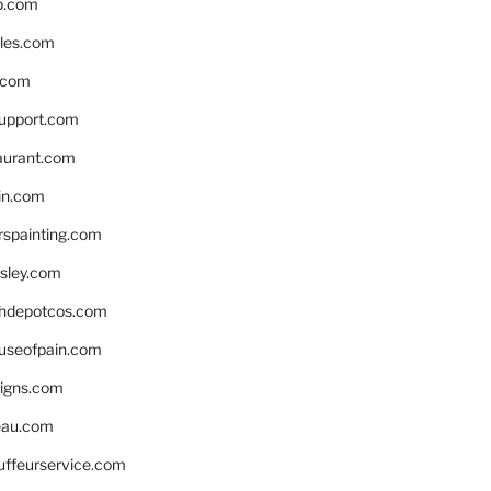
p.com
bles.com
.com
support.com
aurant.com
in.com
spainting.com
sley.com
hdepotcos.com
ouseofpain.com
signs.com
eau.com
auffeurservice.com