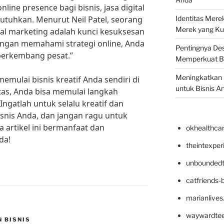
ine presence bagi bisnis, jasa digital
utuhkan. Menurut Neil Patel, seorang
Identitas Mere
Merek yang Ku
ital marketing adalah kunci kesuksesan
dengan memahami strategi online, Anda
Pentingnya Des
berkembang pesat.”
Memperkuat B
Meningkatkan B
emulai bisnis kreatif Anda sendiri di
untuk Bisnis A
atas, Anda bisa memulai langkah
ngatlah untuk selalu kreatif dan
isnis Anda, dan jangan ragu untuk
 artikel ini bermanfaat dan
okhealthca
da!
theintexpe
unboundedt
catfriends-
marianlives
waywardte
N BISNIS