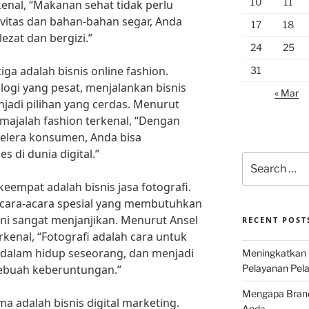
10
11
rkenal, “Makanan sehat tidak perlu
itas dan bahan-bahan segar, Anda
17
18
ezat dan bergizi.”
24
25
etiga adalah bisnis online fashion.
31
gi yang pesat, menjalankan bisnis
« Mar
njadi pilihan yang cerdas. Menurut
 majalah fashion terkenal, “Dengan
elera konsumen, Anda bisa
 di dunia digital.”
Search
for:
 keempat adalah bisnis jasa fotografi.
cara-acara spesial yang membutuhkan
 ini sangat menjanjikan. Menurut Ansel
RECENT POST
kenal, “Fotografi adalah cara untuk
alam hidup seseorang, dan menjadi
Meningkatkan 
 sebuah keberuntungan.”
Pelayanan Pela
Mengapa Brand 
lima adalah bisnis digital marketing.
Anda