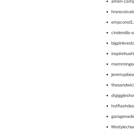
ameri-cam
hrsreceiva
empconst1
cinderella-
bigpinkrest
inspirehuah
memminger
jeremypbea
thesandwic
drgigglesh
hotflashde
garagenad
lifestylech