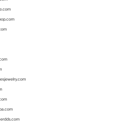
e.com
hop.com
.com
.com
m
resjewelry.com
om
.com
pa.com
erdds.com