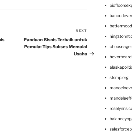
pidfloorse
bancodeve
bettermood
NEXT
Next
hingstonnt
Post
nis
Panduan Bisnis Terbaik untuk
chooseage
Pemula: Tips Sukses Memulai
Usaha
hoverboard
alaskapolit
stsmp.org
manoelnev
mandelaeffe
roselynns.
balanceyog
salesforce