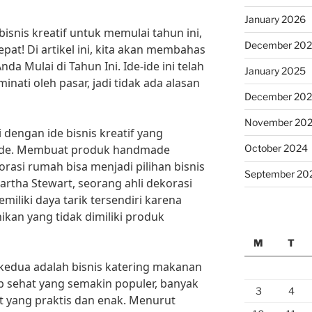
January 2026
bisnis kreatif untuk memulai tahun ini,
December 20
pat! Di artikel ini, kita akan membahas
Anda Mulai di Tahun Ini. Ide-ide ini telah
January 2025
inati oleh pasar, jadi tidak ada alasan
December 20
November 20
 dengan ide bisnis kreatif yang
October 2024
made. Membuat produk handmade
korasi rumah bisa menjadi pilihan bisnis
September 20
rtha Stewart, seorang ahli dekorasi
liki daya tarik tersendiri karena
unikan yang tidak dimiliki produk
M
T
if kedua adalah bisnis katering makanan
p sehat yang semakin populer, banyak
3
4
 yang praktis dan enak. Menurut