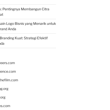
k: Pentingnya Membangun Citra
at
ain Logo Bisnis yang Menarik untuk
rand Anda
randing Kuat: Strategi Efektif
nda
reers.com
rience.com
hefilm.com
bg.org
.org
es.com