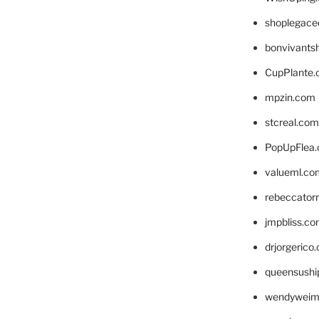
shoplegace
bonvivants
CupPlante
mpzin.com
stcreal.com
PopUpFlea
valueml.co
rebeccator
jmpbliss.c
drjorgerico
queensushi
wendyweim