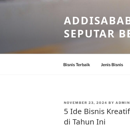
Skip
to
ADDISABAB
content
SEPUTAR BE
Bisnis Terbaik
Jenis Bisnis
POSTED
NOVEMBER 23, 2024
BY
ADMI
ON
5 Ide Bisnis Kreat
di Tahun Ini