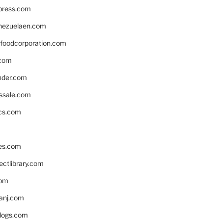
xpress.com
nezuelaen.com
foodcorporation.com
.com
nder.com
ssale.com
ics.com
es.com
ctlibrary.com
com
anj.com
blogs.com