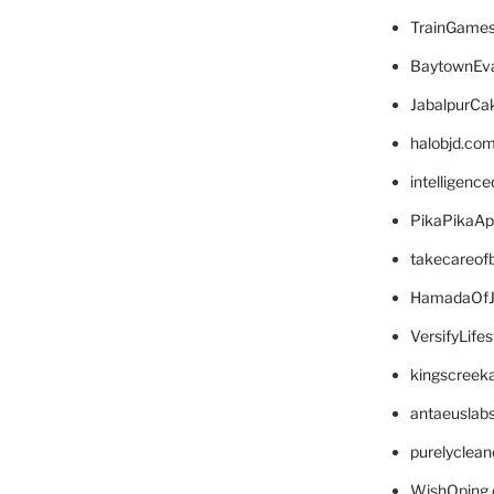
TrainGame
BaytownEva
JabalpurCa
halobjd.co
intelligenc
PikaPikaA
takecareof
HamadaOfJ
VersifyLife
kingscreek
antaeuslab
purelyclea
WishOping