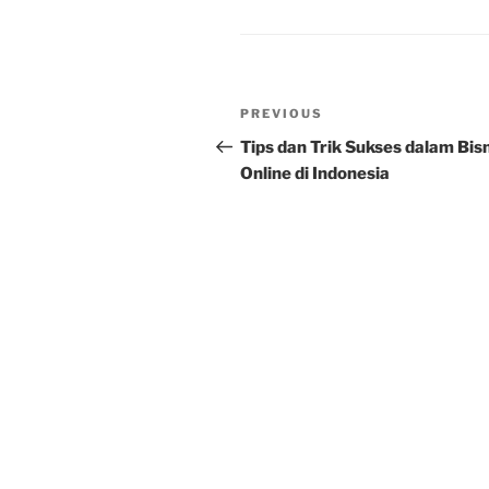
Post
Previous
PREVIOUS
navigation
Post
Tips dan Trik Sukses dalam Bis
Online di Indonesia