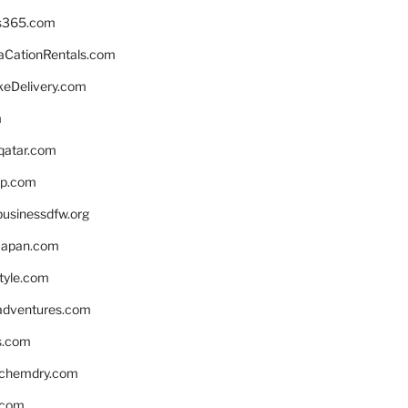
s365.com
CationRentals.com
keDelivery.com
m
eqatar.com
pp.com
businessdfw.org
apan.com
style.com
adventures.com
s.com
nchemdry.com
.com