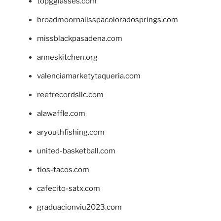
topgglasses.com
broadmoornailsspacoloradosprings.com
missblackpasadena.com
anneskitchen.org
valenciamarketytaqueria.com
reefrecordsllc.com
alawaffle.com
aryouthfishing.com
united-basketball.com
tios-tacos.com
cafecito-satx.com
graduacionviu2023.com