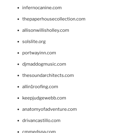
infernocanine.com
thepaperhousecollection.com
allisonwillisholley.com
solslite.org
portwayinn.com
djmaddogmusic.com
thesoundarchitects.com
allin1roofing.com
keepjudgewebb.com
anatomyofadventure.com
drivancastillo.com
cmmedspa.com