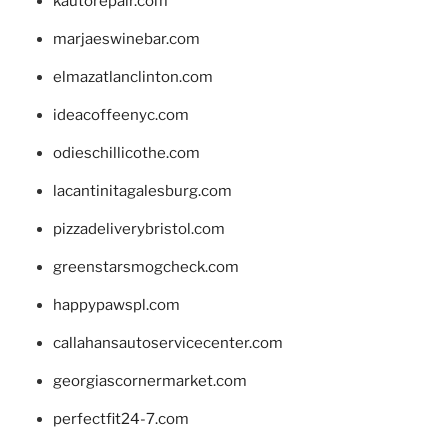
kautorepair.com
marjaeswinebar.com
elmazatlanclinton.com
ideacoffeenyc.com
odieschillicothe.com
lacantinitagalesburg.com
pizzadeliverybristol.com
greenstarsmogcheck.com
happypawspl.com
callahansautoservicecenter.com
georgiascornermarket.com
perfectfit24-7.com