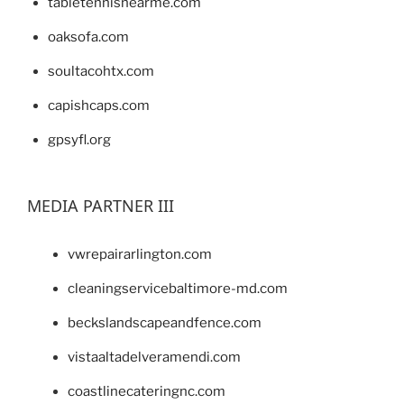
tabletennisnearme.com
oaksofa.com
soultacohtx.com
capishcaps.com
gpsyfl.org
MEDIA PARTNER III
vwrepairarlington.com
cleaningservicebaltimore-md.com
beckslandscapeandfence.com
vistaaltadelveramendi.com
coastlinecateringnc.com