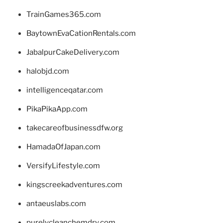
TrainGames365.com
BaytownEvaCationRentals.com
JabalpurCakeDelivery.com
halobjd.com
intelligenceqatar.com
PikaPikaApp.com
takecareofbusinessdfw.org
HamadaOfJapan.com
VersifyLifestyle.com
kingscreekadventures.com
antaeuslabs.com
purelycleanchemdry.com