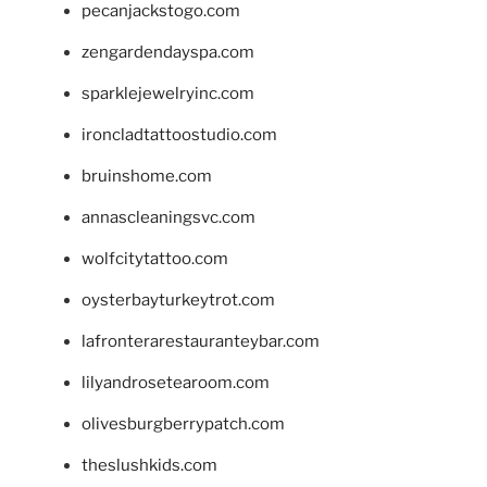
pecanjackstogo.com
zengardendayspa.com
sparklejewelryinc.com
ironcladtattoostudio.com
bruinshome.com
annascleaningsvc.com
wolfcitytattoo.com
oysterbayturkeytrot.com
lafronterarestauranteybar.com
lilyandrosetearoom.com
olivesburgberrypatch.com
theslushkids.com