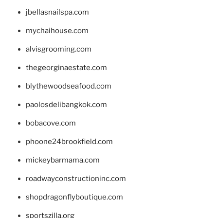
jbellasnailspa.com
mychaihouse.com
alvisgrooming.com
thegeorginaestate.com
blythewoodseafood.com
paolosdelibangkok.com
bobacove.com
phoone24brookfield.com
mickeybarmama.com
roadwayconstructioninc.com
shopdragonflyboutique.com
sportszilla.org