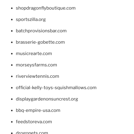
shopdragonflyboutique.com
sportszilla.org
batchprovisionsbar.com
brasserie-gobette.com
musicrearte.com
morseysfarms.com
riverviewtennis.com
official-kelly-toys-squishmallows.com
displaygardenonsuncrest.org
bbq-empire-usa.com
feedstoreva.com
drogopets.com