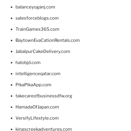
balanceyoganj.com
salesforceblogs.com
TrainGames365.com
BaytownEvaCationRentals.com
JabalpurCakeDelivery.com
halobjd.com
intelligenceqatar.com
PikaPikaApp.com
takecareofbusinessdfw.org
HamadaOfJapan.com
VersifyLifestyle.com
kingscreekadventures.com