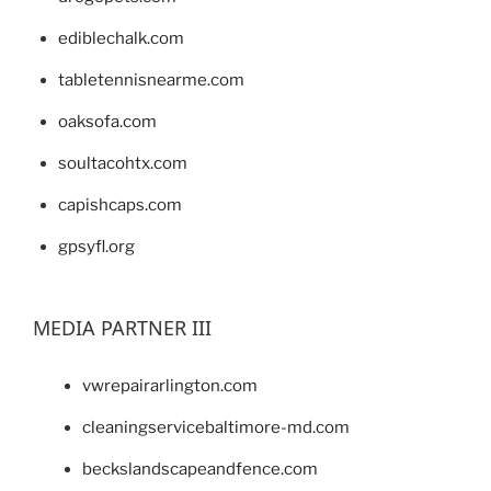
ediblechalk.com
tabletennisnearme.com
oaksofa.com
soultacohtx.com
capishcaps.com
gpsyfl.org
MEDIA PARTNER III
vwrepairarlington.com
cleaningservicebaltimore-md.com
beckslandscapeandfence.com