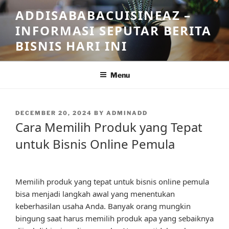
Skip
ADDISABABACUISINEAZ –
to
INFORMASI SEPUTAR BERITA
content
BISNIS HARI INI
Menu
POSTED
DECEMBER 20, 2024
BY
ADMINADD
ON
Cara Memilih Produk yang Tepat
untuk Bisnis Online Pemula
Memilih produk yang tepat untuk bisnis online pemula
bisa menjadi langkah awal yang menentukan
keberhasilan usaha Anda. Banyak orang mungkin
bingung saat harus memilih produk apa yang sebaiknya