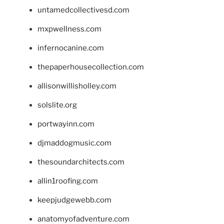
untamedcollectivesd.com
mxpwellness.com
infernocanine.com
thepaperhousecollection.com
allisonwillisholley.com
solslite.org
portwayinn.com
djmaddogmusic.com
thesoundarchitects.com
allin1roofing.com
keepjudgewebb.com
anatomyofadventure.com