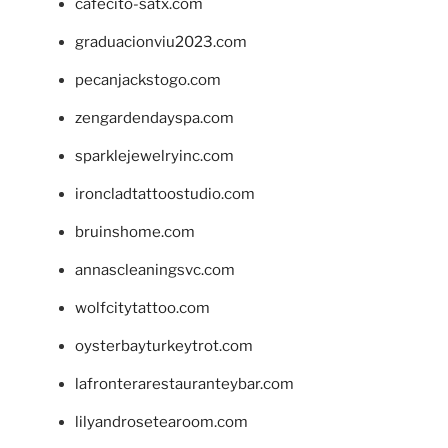
cafecito-satx.com
graduacionviu2023.com
pecanjackstogo.com
zengardendayspa.com
sparklejewelryinc.com
ironcladtattoostudio.com
bruinshome.com
annascleaningsvc.com
wolfcitytattoo.com
oysterbayturkeytrot.com
lafronterarestauranteybar.com
lilyandrosetearoom.com