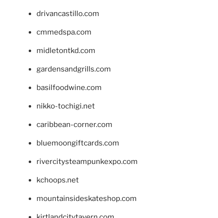
drivancastillo.com
cmmedspa.com
midletontkd.com
gardensandgrills.com
basilfoodwine.com
nikko-tochigi.net
caribbean-corner.com
bluemoongiftcards.com
rivercitysteampunkexpo.com
kchoops.net
mountainsideskateshop.com
kirtlandcitytavern.com