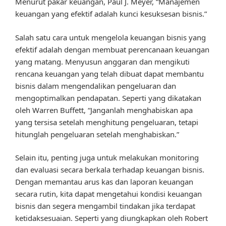
Menurut pakar keuangan, Paul J. Meyer, “Manajemen
keuangan yang efektif adalah kunci kesuksesan bisnis.”
Salah satu cara untuk mengelola keuangan bisnis yang
efektif adalah dengan membuat perencanaan keuangan
yang matang. Menyusun anggaran dan mengikuti
rencana keuangan yang telah dibuat dapat membantu
bisnis dalam mengendalikan pengeluaran dan
mengoptimalkan pendapatan. Seperti yang dikatakan
oleh Warren Buffett, “Janganlah menghabiskan apa
yang tersisa setelah menghitung pengeluaran, tetapi
hitunglah pengeluaran setelah menghabiskan.”
Selain itu, penting juga untuk melakukan monitoring
dan evaluasi secara berkala terhadap keuangan bisnis.
Dengan memantau arus kas dan laporan keuangan
secara rutin, kita dapat mengetahui kondisi keuangan
bisnis dan segera mengambil tindakan jika terdapat
ketidaksesuaian. Seperti yang diungkapkan oleh Robert