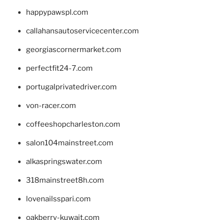
happypawspl.com
callahansautoservicecenter.com
georgiascornermarket.com
perfectfit24-7.com
portugalprivatedriver.com
von-racer.com
coffeeshopcharleston.com
salon104mainstreet.com
alkaspringswater.com
318mainstreet8h.com
lovenailsspari.com
oakberry-kuwait.com