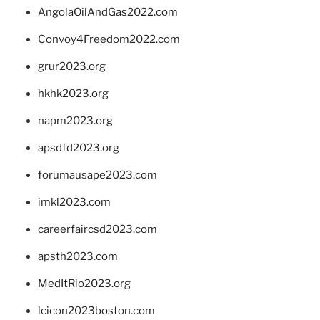
AngolaOilAndGas2022.com
Convoy4Freedom2022.com
grur2023.org
hkhk2023.org
napm2023.org
apsdfd2023.org
forumausape2023.com
imkl2023.com
careerfaircsd2023.com
apsth2023.com
MedItRio2023.org
lcicon2023boston.com