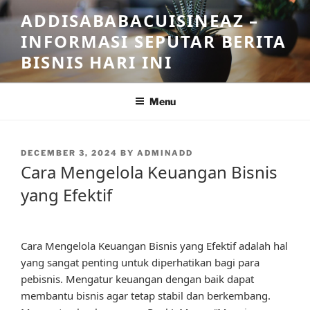
Skip
ADDISABABACUISINEAZ –
to
INFORMASI SEPUTAR BERITA
content
BISNIS HARI INI
Menu
POSTED
DECEMBER 3, 2024
BY
ADMINADD
ON
Cara Mengelola Keuangan Bisnis
yang Efektif
Cara Mengelola Keuangan Bisnis yang Efektif adalah hal
yang sangat penting untuk diperhatikan bagi para
pebisnis. Mengatur keuangan dengan baik dapat
membantu bisnis agar tetap stabil dan berkembang.