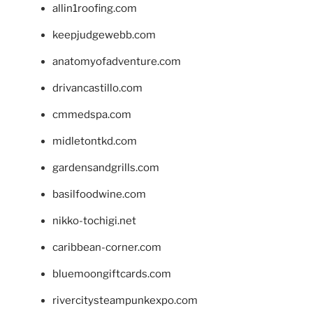
allin1roofing.com
keepjudgewebb.com
anatomyofadventure.com
drivancastillo.com
cmmedspa.com
midletontkd.com
gardensandgrills.com
basilfoodwine.com
nikko-tochigi.net
caribbean-corner.com
bluemoongiftcards.com
rivercitysteampunkexpo.com