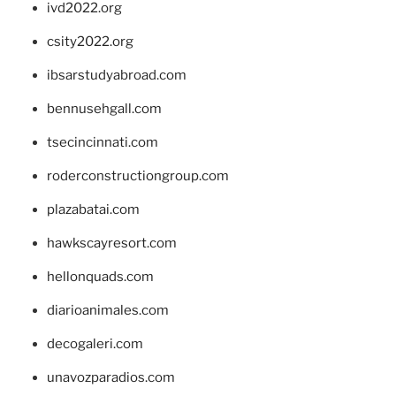
ivd2022.org
csity2022.org
ibsarstudyabroad.com
bennusehgall.com
tsecincinnati.com
roderconstructiongroup.com
plazabatai.com
hawkscayresort.com
hellonquads.com
diarioanimales.com
decogaleri.com
unavozparadios.com