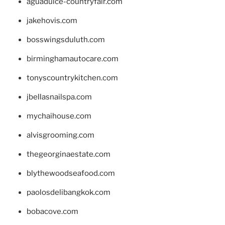
aguadulce-countryfair.com
jakehovis.com
bosswingsduluth.com
birminghamautocare.com
tonyscountrykitchen.com
jbellasnailspa.com
mychaihouse.com
alvisgrooming.com
thegeorginaestate.com
blythewoodseafood.com
paolosdelibangkok.com
bobacove.com