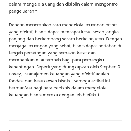
dalam mengelola uang dan disiplin dalam mengontrol
pengeluaran.”
Dengan menerapkan cara mengelola keuangan bisnis
yang efektif, bisnis dapat mencapai kesuksesan jangka
panjang dan berkembang secara berkelanjutan. Dengan
menjaga keuangan yang sehat, bisnis dapat bertahan di
tengah persaingan yang semakin ketat dan
memberikan nilai tambah bagi para pemangku
kepentingan. Seperti yang diungkapkan oleh Stephen R.
Covey, “Manajemen keuangan yang efektif adalah
fondasi dari kesuksesan bisnis.” Semoga artikel ini
bermanfaat bagi para pebisnis dalam mengelola
keuangan bisnis mereka dengan lebih efektif.