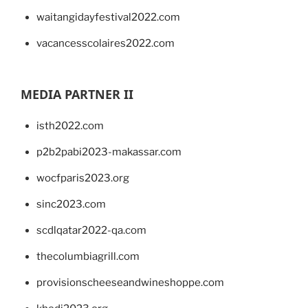
waitangidayfestival2022.com
vacancesscolaires2022.com
MEDIA PARTNER II
isth2022.com
p2b2pabi2023-makassar.com
wocfparis2023.org
sinc2023.com
scdlqatar2022-qa.com
thecolumbiagrill.com
provisionscheeseandwineshoppe.com