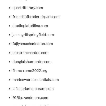
quartzliterary.com
friendsofbroderickpark.com
studiopiattellina.com
jannagrillspringfield.com
fujiyamacharleston.com
elpatronchardon.com
donglaishun-order.com
fiamc-rome2022.org
mariceworldessentials.com
lafisheriarestaurant.com
915jazzandmore.com