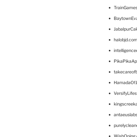
TrainGame
BaytownEva
JabalpurCa
halobjd.co
intelligenc
PikaPikaA
takecareof
HamadaOfJ
VersifyLife
kingscreek
antaeuslab
purelyclea
WishOping