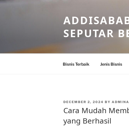
Skip
to
ADDISABAB
content
SEPUTAR BE
Bisnis Terbaik
Jenis Bisnis
POSTED
DECEMBER 2, 2024
BY
ADMIN
ON
Cara Mudah Memba
yang Berhasil