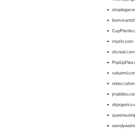
shoplegace
bonvivants
CupPlante
mpzin.com
stcreal.com
PopUpFlea
valueml.co
rebeccator
jmpbliss.c
drjorgerico
queensushi
wendyweim