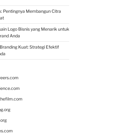
k: Pentingnya Membangun Citra
at
ain Logo Bisnis yang Menarik untuk
rand Anda
randing Kuat: Strategi Efektif
nda
reers.com
rience.com
hefilm.com
bg.org
.org
es.com