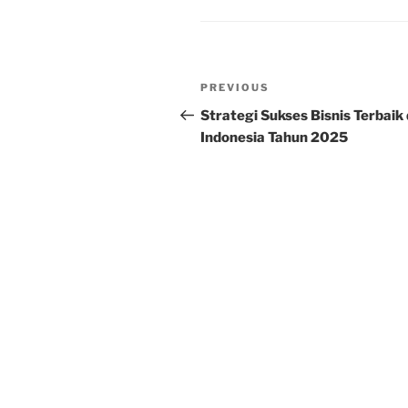
Post
Previous
PREVIOUS
navigation
Post
Strategi Sukses Bisnis Terbaik 
Indonesia Tahun 2025