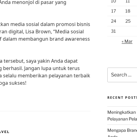
10
11
Anda menonjol di pasar yang
17
18
24
25
kan media sosial dalam promosi bisnis
 digital, Lisa Brown, “Media sosial
31
ktif dalam membangun brand awareness
« Mar
 tersebut, saya yakin Anda dapat
 berhasil. Jangan lupa untuk terus
Search
a selalu memberikan pelayanan terbaik
for:
oga sukses!
RECENT POST
Meningkatkan 
Pelayanan Pela
Mengapa Brand 
AVEL
Anda