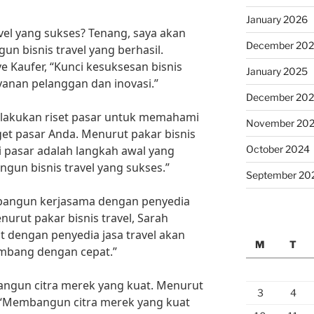
January 2026
vel yang sukses? Tenang, saya akan
December 20
 bisnis travel yang berhasil.
e Kaufer, “Kunci kesuksesan bisnis
January 2025
yanan pelanggan dan inovasi.”
December 20
lakukan riset pasar untuk memahami
November 20
et pasar Anda. Menurut pakar bisnis
October 2024
i pasar adalah langkah awal yang
un bisnis travel yang sukses.”
September 20
mbangun kerjasama dengan penyedia
nurut pakar bisnis travel, Sarah
t dengan penyedia jasa travel akan
M
T
mbang dengan cepat.”
angun citra merek yang kuat. Menurut
3
4
, “Membangun citra merek yang kuat