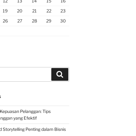
12
13
14
15
16
19
20
21
22
23
26
27
28
29
30
Search
S
Kepuasan Pelanggan: Tips
nggan yang Efektif
Storytelling Penting dalam Bisnis