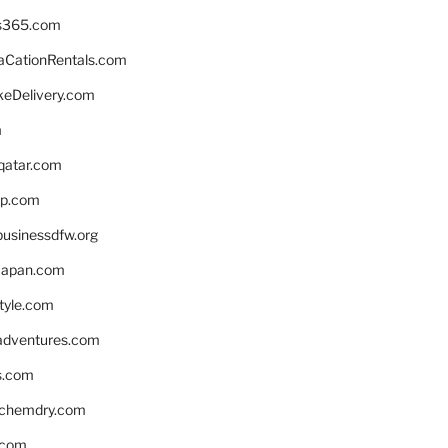
s365.com
CationRentals.com
keDelivery.com
m
eqatar.com
pp.com
businessdfw.org
apan.com
style.com
adventures.com
s.com
nchemdry.com
.com