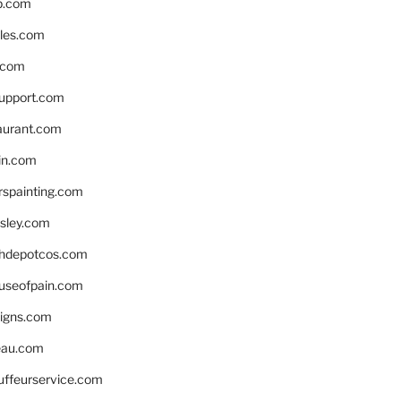
p.com
bles.com
.com
support.com
aurant.com
in.com
spainting.com
sley.com
hdepotcos.com
ouseofpain.com
signs.com
eau.com
auffeurservice.com