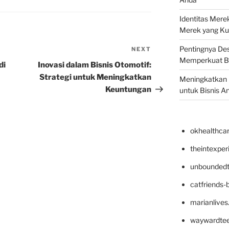
Identitas Mere
Merek yang Ku
Pentingnya Des
NEXT
Next
Memperkuat B
Post
di
Inovasi dalam Bisnis Otomotif:
Strategi untuk Meningkatkan
Meningkatkan B
Keuntungan
untuk Bisnis A
okhealthca
theintexpe
unboundedt
catfriends-
marianlives
waywardte