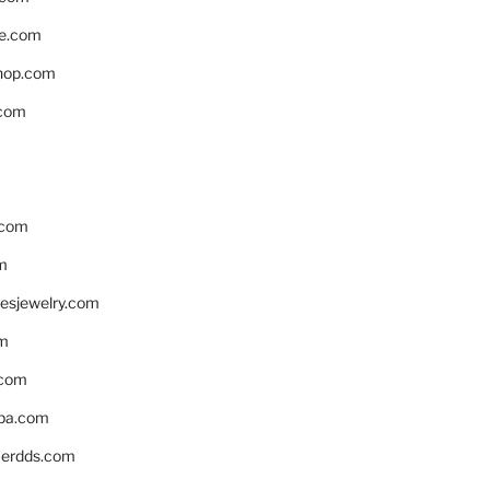
e.com
hop.com
.com
.com
m
resjewelry.com
om
.com
pa.com
erdds.com