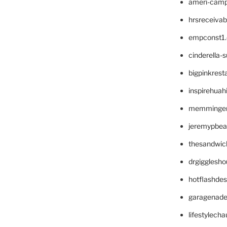
ameri-cam
hrsreceiva
empconst1
cinderella-
bigpinkrest
inspirehuah
memminger
jeremypbea
thesandwic
drgigglesh
hotflashde
garagenad
lifestylech