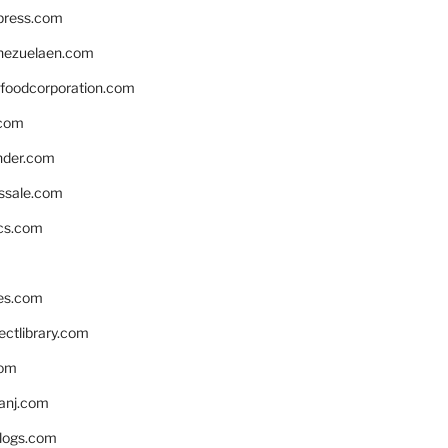
xpress.com
nezuelaen.com
foodcorporation.com
.com
nder.com
ssale.com
ics.com
es.com
ctlibrary.com
com
anj.com
blogs.com