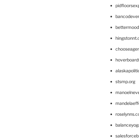
pidfloorse
bancodeve
bettermood
hingstonnt
chooseage
hoverboard
alaskapolit
stsmp.org
manoelnev
mandelaeffe
roselynns.
balanceyog
salesforce