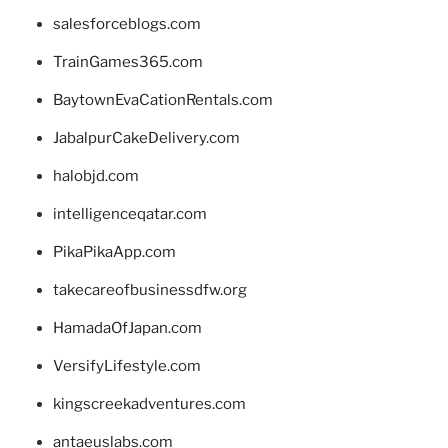
salesforceblogs.com
TrainGames365.com
BaytownEvaCationRentals.com
JabalpurCakeDelivery.com
halobjd.com
intelligenceqatar.com
PikaPikaApp.com
takecareofbusinessdfw.org
HamadaOfJapan.com
VersifyLifestyle.com
kingscreekadventures.com
antaeuslabs.com