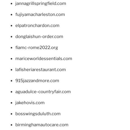
jannagrillspringfield.com
fujiyamacharleston.com
elpatronchardon.com
donglaishun-order.com
fiamc-rome2022.org
mariceworldessentials.com
lafisheriarestaurant.com
915jazzandmore.com
aguadulce-countryfair.com
jakehovis.com
bosswingsduluth.com
birminghamautocare.com