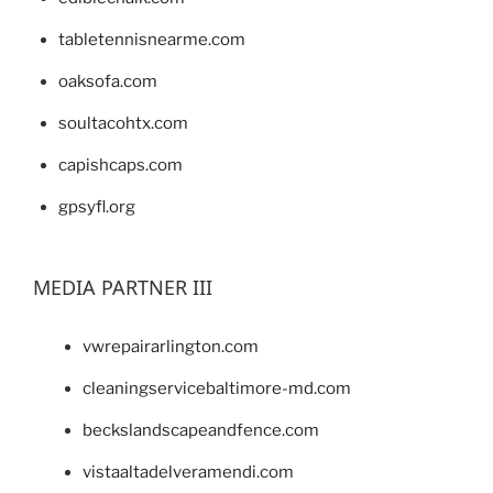
tabletennisnearme.com
oaksofa.com
soultacohtx.com
capishcaps.com
gpsyfl.org
MEDIA PARTNER III
vwrepairarlington.com
cleaningservicebaltimore-md.com
beckslandscapeandfence.com
vistaaltadelveramendi.com