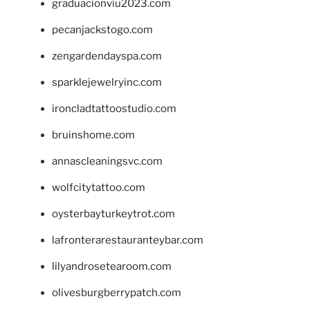
graduacionviu2023.com
pecanjackstogo.com
zengardendayspa.com
sparklejewelryinc.com
ironcladtattoostudio.com
bruinshome.com
annascleaningsvc.com
wolfcitytattoo.com
oysterbayturkeytrot.com
lafronterarestauranteybar.com
lilyandrosetearoom.com
olivesburgberrypatch.com