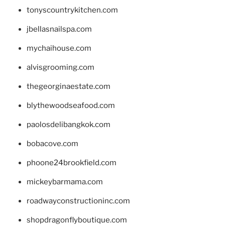
tonyscountrykitchen.com
jbellasnailspa.com
mychaihouse.com
alvisgrooming.com
thegeorginaestate.com
blythewoodseafood.com
paolosdelibangkok.com
bobacove.com
phoone24brookfield.com
mickeybarmama.com
roadwayconstructioninc.com
shopdragonflyboutique.com