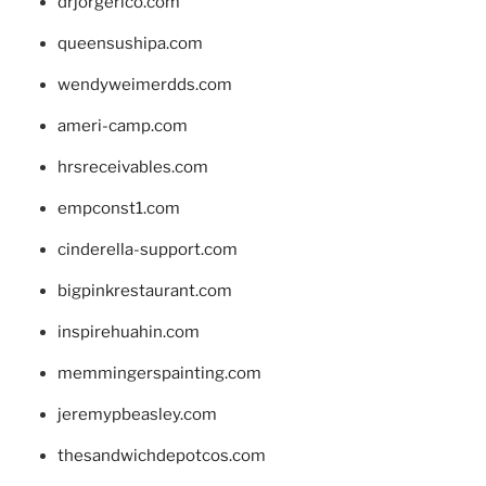
drjorgerico.com
queensushipa.com
wendyweimerdds.com
ameri-camp.com
hrsreceivables.com
empconst1.com
cinderella-support.com
bigpinkrestaurant.com
inspirehuahin.com
memmingerspainting.com
jeremypbeasley.com
thesandwichdepotcos.com