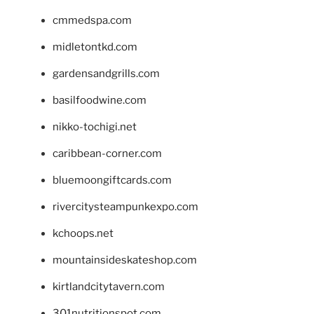
cmmedspa.com
midletontkd.com
gardensandgrills.com
basilfoodwine.com
nikko-tochigi.net
caribbean-corner.com
bluemoongiftcards.com
rivercitysteampunkexpo.com
kchoops.net
mountainsideskateshop.com
kirtlandcitytavern.com
301nutritionspot.com