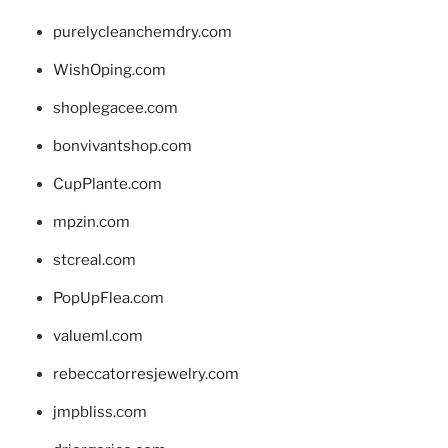
purelycleanchemdry.com
WishOping.com
shoplegacee.com
bonvivantshop.com
CupPlante.com
mpzin.com
stcreal.com
PopUpFlea.com
valueml.com
rebeccatorresjewelry.com
jmpbliss.com