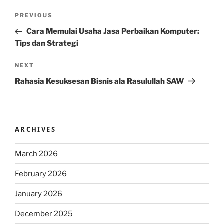
Post
Previous
PREVIOUS
navigation
Post
Cara Memulai Usaha Jasa Perbaikan Komputer:
Tips dan Strategi
Next
NEXT
Post
Rahasia Kesuksesan Bisnis ala Rasulullah SAW
ARCHIVES
March 2026
February 2026
January 2026
December 2025