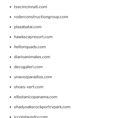
tsecincinnati.com
roderconstructiongroup.com
plazabatai.com
hawkscayresort.com
hellonquads.com
diarioanimales.com
decogaleri.com
unavozparadios.com
shoes-vert.com
elbotanicopanama.com
shadyoaksrockportrvpark.com
jccoinlaundry.com