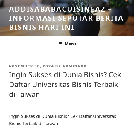
Skip
ADDISABABACUISINEAZ –
to
INFORMASI SEPUTAR BERITA
content
BISNIS HARI INI
Menu
POSTED
NOVEMBER 30, 2024
BY
ADMINADD
ON
Ingin Sukses di Dunia Bisnis? Cek
Daftar Universitas Bisnis Terbaik
di Taiwan
Ingin Sukses di Dunia Bisnis? Cek Daftar Universitas
Bisnis Terbaik di Taiwan