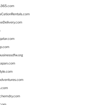
s365.com
CationRentals.com
keDelivery.com
m
eqatar.com
pp.com
businessdfw.org
apan.com
style.com
adventures.com
s.com
nchemdry.com
.com