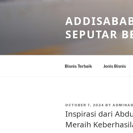
Skip
to
ADDISABAB
content
SEPUTAR BE
Bisnis Terbaik
Jenis Bisnis
POSTED
OCTOBER 7, 2024
BY
ADMINA
ON
Inspirasi dari Ab
Meraih Keberhasil