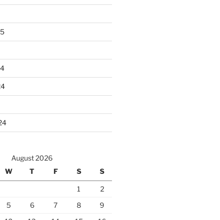
25
24
24
24
August 2026
W
T
F
S
S
1
2
5
6
7
8
9