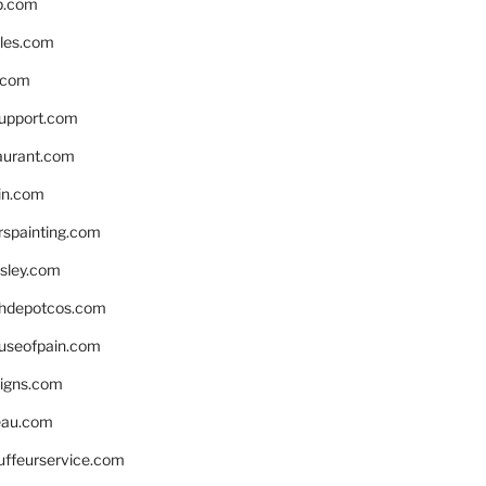
p.com
bles.com
.com
support.com
aurant.com
in.com
spainting.com
sley.com
hdepotcos.com
ouseofpain.com
signs.com
eau.com
auffeurservice.com