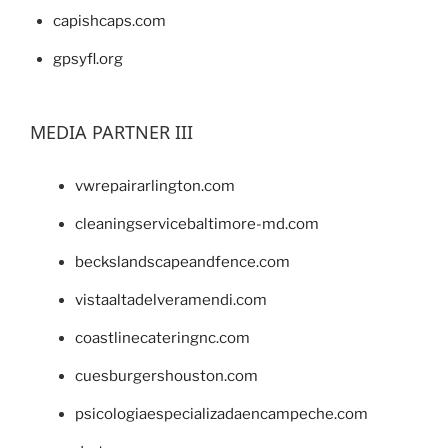
capishcaps.com
gpsyfl.org
MEDIA PARTNER III
vwrepairarlington.com
cleaningservicebaltimore-md.com
beckslandscapeandfence.com
vistaaltadelveramendi.com
coastlinecateringnc.com
cuesburgershouston.com
psicologiaespecializadaencampeche.com