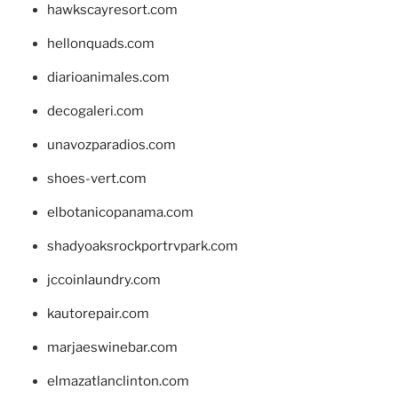
hawkscayresort.com
hellonquads.com
diarioanimales.com
decogaleri.com
unavozparadios.com
shoes-vert.com
elbotanicopanama.com
shadyoaksrockportrvpark.com
jccoinlaundry.com
kautorepair.com
marjaeswinebar.com
elmazatlanclinton.com