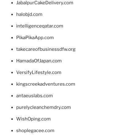
JabalpurCakeDelivery.com
halobjd.com
intelligenceqatar.com
PikaPikaApp.com
takecareofbusinessdfw.org
HamadaOfJapan.com
VersifyLifestyle.com
kingscreekadventures.com
antaeuslabs.com
purelycleanchemdry.com
WishOping.com
shoplegacee.com