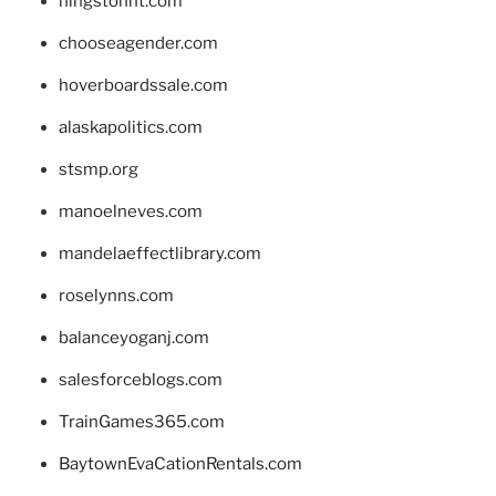
hingstonnt.com
chooseagender.com
hoverboardssale.com
alaskapolitics.com
stsmp.org
manoelneves.com
mandelaeffectlibrary.com
roselynns.com
balanceyoganj.com
salesforceblogs.com
TrainGames365.com
BaytownEvaCationRentals.com