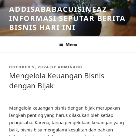
Skip
ADDISABABACUISINEAZ –
to
INFORMASI SEPUTAR BERITA
content
BISNIS HARI INI
Menu
POSTED
OCTOBER 5, 2024
BY
ADMINADD
ON
Mengelola Keuangan Bisnis
dengan Bijak
Mengelola keuangan bisnis dengan bijak merupakan
langkah penting yang harus dilakukan oleh setiap
pengusaha. Karena, tanpa pengelolaan keuangan yang
baik, bisnis bisa mengalami kesulitan dan bahkan