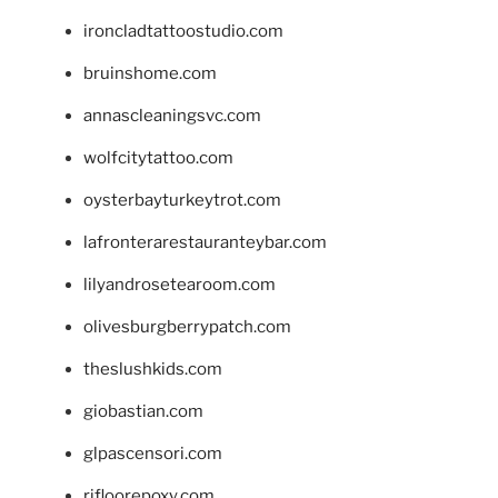
ironcladtattoostudio.com
bruinshome.com
annascleaningsvc.com
wolfcitytattoo.com
oysterbayturkeytrot.com
lafronterarestauranteybar.com
lilyandrosetearoom.com
olivesburgberrypatch.com
theslushkids.com
giobastian.com
glpascensori.com
rifloorepoxy.com