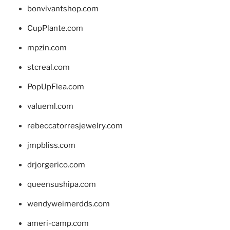
bonvivantshop.com
CupPlante.com
mpzin.com
stcreal.com
PopUpFlea.com
valueml.com
rebeccatorresjewelry.com
jmpbliss.com
drjorgerico.com
queensushipa.com
wendyweimerdds.com
ameri-camp.com