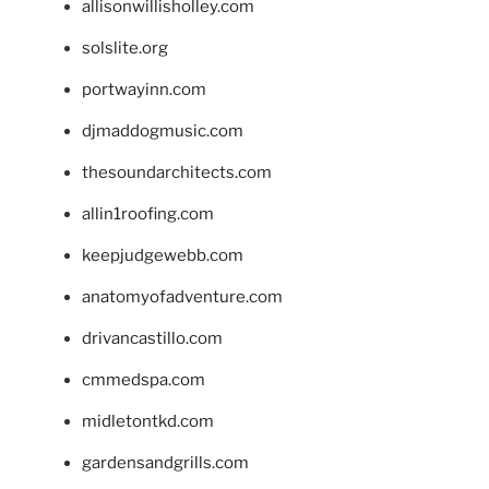
allisonwillisholley.com
solslite.org
portwayinn.com
djmaddogmusic.com
thesoundarchitects.com
allin1roofing.com
keepjudgewebb.com
anatomyofadventure.com
drivancastillo.com
cmmedspa.com
midletontkd.com
gardensandgrills.com