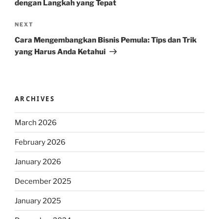
dengan Langkah yang Tepat
Next
NEXT
Post
Cara Mengembangkan Bisnis Pemula: Tips dan Trik
yang Harus Anda Ketahui
ARCHIVES
March 2026
February 2026
January 2026
December 2025
January 2025