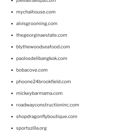
jbellasnailspa.com
mychaihouse.com
alvisgrooming.com
thegeorginaestate.com
blythewoodseafood.com
paolosdelibangkok.com
bobacove.com
phoone24brookfield.com
mickeybarmama.com
roadwayconstructioninc.com
shopdragonflyboutique.com
sportszilla.org