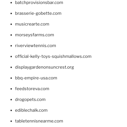
batchprovisionsbar.com
brasserie-gobette.com
musicrearte.com
morseysfarms.com
riverviewtennis.com
official-kelly-toys-squishmallows.com
displaygardenonsuncrest.org
bbq-empire-usa.com
feedstoreva.com
drogopets.com
ediblechalk.com
tabletennisnearme.com