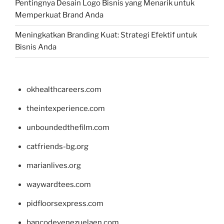
Pentingnya Desain Logo Bisnis yang Menarik untuk
Memperkuat Brand Anda
Meningkatkan Branding Kuat: Strategi Efektif untuk
Bisnis Anda
okhealthcareers.com
theintexperience.com
unboundedthefilm.com
catfriends-bg.org
marianlives.org
waywardtees.com
pidfloorsexpress.com
bancodevenezuelaen.com