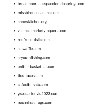
broadmoornailsspacoloradosprings.com
missblackpasadena.com
anneskitchen.org
valenciamarketytaqueria.com
reefrecordsllc.com
alawaffle.com
aryouthfishing.com
united-basketball.com
tios-tacos.com
cafecito-satx.com
graduacionviu2023.com
pecanjackstogo.com