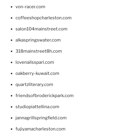
von-racer.com
coffeeshopcharleston.com
salon104mainstreet.com
alkaspringswater.com
318mainstreet8h.com
lovenailsspari.com
oakberry-kuwait.com
quartzliterary.com
friendsofbroderickpark.com
studiopiattellina.com
jannagrillspringfield.com
fujiyamacharleston.com