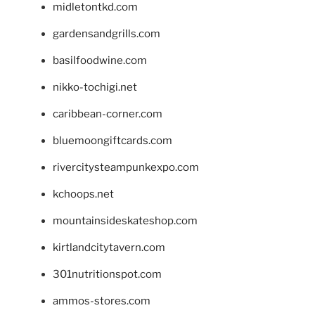
midletontkd.com
gardensandgrills.com
basilfoodwine.com
nikko-tochigi.net
caribbean-corner.com
bluemoongiftcards.com
rivercitysteampunkexpo.com
kchoops.net
mountainsideskateshop.com
kirtlandcitytavern.com
301nutritionspot.com
ammos-stores.com