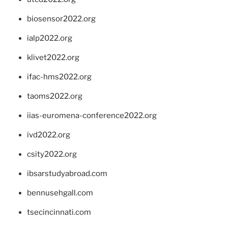
biosensor2022.org
ialp2022.org
klivet2022.org
ifac-hms2022.org
taoms2022.org
iias-euromena-conference2022.org
ivd2022.org
csity2022.org
ibsarstudyabroad.com
bennusehgall.com
tsecincinnati.com