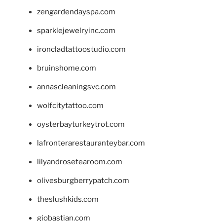
zengardendayspa.com
sparklejewelryinc.com
ironcladtattoostudio.com
bruinshome.com
annascleaningsvc.com
wolfcitytattoo.com
oysterbayturkeytrot.com
lafronterarestauranteybar.com
lilyandrosetearoom.com
olivesburgberrypatch.com
theslushkids.com
giobastian.com