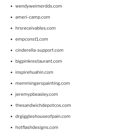
wendyweimerdds.com
ameri-camp.com
hrsreceivables.com
empconst1.com
cinderella-support.com
bigpinkrestaurant.com
inspirehuahin.com
memmingerspainting.com
jeremypbeasley.com
thesandwichdepotcos.com
drgiggleshouseofpain.com
hotflashdesigns.com