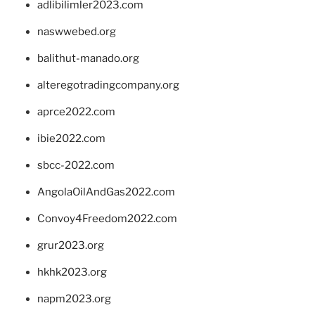
adlibilimler2023.com
naswwebed.org
balithut-manado.org
alteregotradingcompany.org
aprce2022.com
ibie2022.com
sbcc-2022.com
AngolaOilAndGas2022.com
Convoy4Freedom2022.com
grur2023.org
hkhk2023.org
napm2023.org