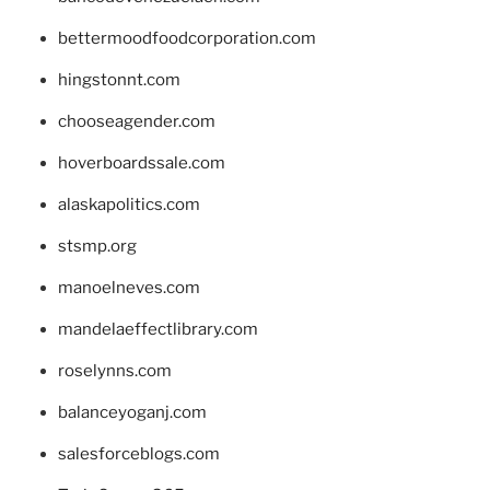
bettermoodfoodcorporation.com
hingstonnt.com
chooseagender.com
hoverboardssale.com
alaskapolitics.com
stsmp.org
manoelneves.com
mandelaeffectlibrary.com
roselynns.com
balanceyoganj.com
salesforceblogs.com