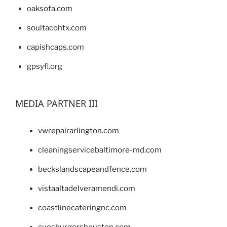
oaksofa.com
soultacohtx.com
capishcaps.com
gpsyfl.org
MEDIA PARTNER III
vwrepairarlington.com
cleaningservicebaltimore-md.com
beckslandscapeandfence.com
vistaaltadelveramendi.com
coastlinecateringnc.com
cuesburgershouston.com