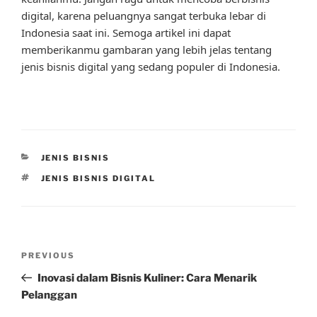
digital, karena peluangnya sangat terbuka lebar di
Indonesia saat ini. Semoga artikel ini dapat
memberikanmu gambaran yang lebih jelas tentang
jenis bisnis digital yang sedang populer di Indonesia.
CATEGORIES
JENIS BISNIS
TAGS
JENIS BISNIS DIGITAL
Post
Previous
PREVIOUS
navigation
Post
Inovasi dalam Bisnis Kuliner: Cara Menarik
Pelanggan