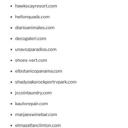
hawkscayresort.com
hellonquads.com
diarioanimales.com
decogaleri.com
unavozparadios.com
shoes-vert.com
elbotanicopanama.com
shadyoaksrockportrvpark.com
jccoinlaundry.com
kautorepair.com
marjaeswinebar.com
elmazatlanclinton.com