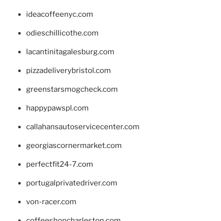
ideacoffeenyc.com
odieschillicothe.com
lacantinitagalesburg.com
pizzadeliverybristol.com
greenstarsmogcheck.com
happypawspl.com
callahansautoservicecenter.com
georgiascornermarket.com
perfectfit24-7.com
portugalprivatedriver.com
von-racer.com
coffeeshopcharleston.com