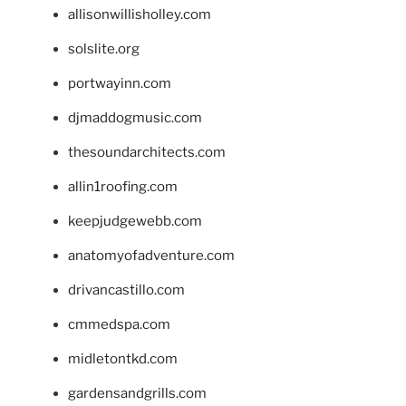
allisonwillisholley.com
solslite.org
portwayinn.com
djmaddogmusic.com
thesoundarchitects.com
allin1roofing.com
keepjudgewebb.com
anatomyofadventure.com
drivancastillo.com
cmmedspa.com
midletontkd.com
gardensandgrills.com