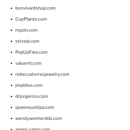
bonvivantshop.com
CupPlante.com
mpzin.com
stcreal.com
PopUpFlea.com
valueml.com
rebeccatorresjewelry.com
jmpbliss.com
drjorgerico.com
queensushipa.com
wendyweimerdds.com
ameri-camp.com