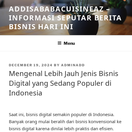
Skip
ADDISABABACUISINEAZ –
to
INFORMASI SEPUTAR BERITA
content
BISNIS HARI INI
Menu
POSTED
DECEMBER 19, 2024
BY
ADMINADD
ON
Mengenal Lebih Jauh Jenis Bisnis
Digital yang Sedang Populer di
Indonesia
Saat ini, bisnis digital semakin populer di Indonesia.
Banyak orang mulai beralih dari bisnis konvensional ke
bisnis digital karena dinilai lebih praktis dan efisien.