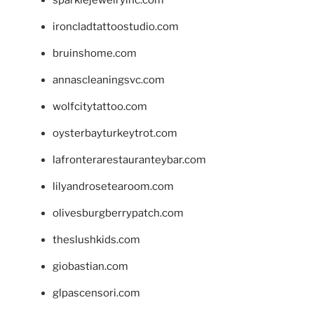
sparklejewelryinc.com
ironcladtattoostudio.com
bruinshome.com
annascleaningsvc.com
wolfcitytattoo.com
oysterbayturkeytrot.com
lafronterarestauranteybar.com
lilyandrosetearoom.com
olivesburgberrypatch.com
theslushkids.com
giobastian.com
glpascensori.com