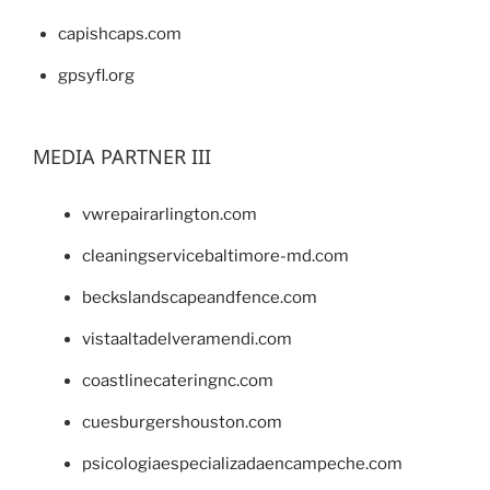
capishcaps.com
gpsyfl.org
MEDIA PARTNER III
vwrepairarlington.com
cleaningservicebaltimore-md.com
beckslandscapeandfence.com
vistaaltadelveramendi.com
coastlinecateringnc.com
cuesburgershouston.com
psicologiaespecializadaencampeche.com