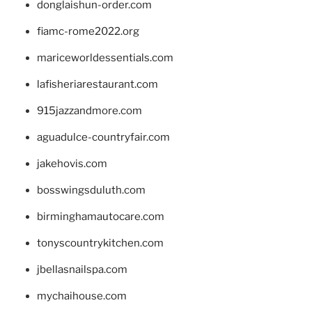
donglaishun-order.com
fiamc-rome2022.org
mariceworldessentials.com
lafisheriarestaurant.com
915jazzandmore.com
aguadulce-countryfair.com
jakehovis.com
bosswingsduluth.com
birminghamautocare.com
tonyscountrykitchen.com
jbellasnailspa.com
mychaihouse.com