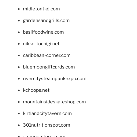
midletontkd.com
gardensandgrills.com
basilfoodwine.com
nikko-tochigi.net
caribbean-corner.com
bluemoongiftcards.com
rivercitysteampunkexpo.com
kchoops.net
mountainsideskateshop.com
kirtlandcitytavern.com
301nutritionspot.com
ammos-stores.com