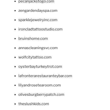
pecanjackstogo.com
zengardendayspa.com
sparklejewelryinc.com
ironcladtattoostudio.com
bruinshome.com
annascleaningsvc.com
wolfcitytattoo.com
oysterbayturkeytrot.com
lafronterarestauranteybar.com
lilyandrosetearoom.com
olivesburgberrypatch.com
theslushkids.com