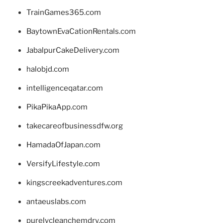
TrainGames365.com
BaytownEvaCationRentals.com
JabalpurCakeDelivery.com
halobjd.com
intelligenceqatar.com
PikaPikaApp.com
takecareofbusinessdfw.org
HamadaOfJapan.com
VersifyLifestyle.com
kingscreekadventures.com
antaeuslabs.com
purelycleanchemdry.com