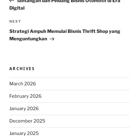
Tantangan dan Peluang Bisnis Otomotif di Era
Digital
Next
NEXT
Post
Strategi Ampuh Memulai Bisnis Thrift Shop yang
Menguntungkan
ARCHIVES
March 2026
February 2026
January 2026
December 2025
January 2025