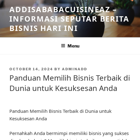
Skip
ADDISABABACUISINEAZ –
to
INFORMASI SEPUTAR BERITA
content
BISNIS HARI INI
Menu
POSTED
OCTOBER 14, 2024
BY
ADMINADD
ON
Panduan Memilih Bisnis Terbaik di
Dunia untuk Kesuksesan Anda
Panduan Memilih Bisnis Terbaik di Dunia untuk
Kesuksesan Anda
Pernahkah Anda bermimpi memiliki bisnis yang sukses