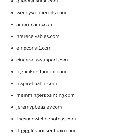
queensushipa.com
wendyweimerdds.com
ameri-camp.com
hrsreceivables.com
empconst1.com
cinderella-support.com
bigpinkrestaurant.com
inspirehuahin.com
memmingerspainting.com
jeremypbeasley.com
thesandwichdepotcos.com
drgiggleshouseofpain.com