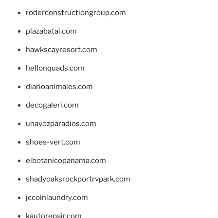
roderconstructiongroup.com
plazabatai.com
hawkscayresort.com
hellonquads.com
diarioanimales.com
decogaleri.com
unavozparadios.com
shoes-vert.com
elbotanicopanama.com
shadyoaksrockportrvpark.com
jccoinlaundry.com
kautorepair.com