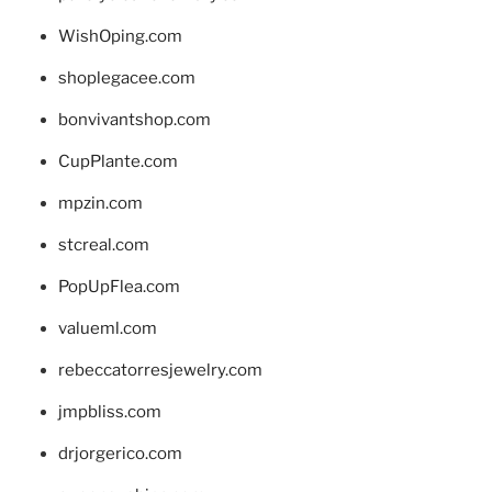
WishOping.com
shoplegacee.com
bonvivantshop.com
CupPlante.com
mpzin.com
stcreal.com
PopUpFlea.com
valueml.com
rebeccatorresjewelry.com
jmpbliss.com
drjorgerico.com