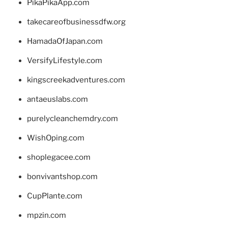
PikaPikaApp.com
takecareofbusinessdfw.org
HamadaOfJapan.com
VersifyLifestyle.com
kingscreekadventures.com
antaeuslabs.com
purelycleanchemdry.com
WishOping.com
shoplegacee.com
bonvivantshop.com
CupPlante.com
mpzin.com