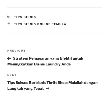
CATEGORIES
TIPS BISNIS
TAGS
TIPS BISNIS ONLINE PEMULA
Post
Previous
PREVIOUS
navigation
Post
Strategi Pemasaran yang Efektif untuk
Meningkatkan Bisnis Laundry Anda
Next
NEXT
Post
Tips Sukses Berbisnis Thrift Shop: Mulailah dengan
Langkah yang Tepat