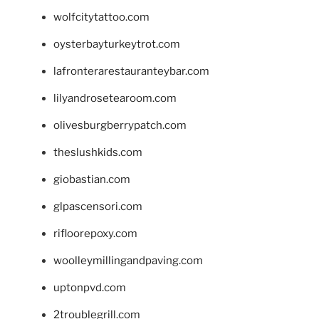
wolfcitytattoo.com
oysterbayturkeytrot.com
lafronterarestauranteybar.com
lilyandrosetearoom.com
olivesburgberrypatch.com
theslushkids.com
giobastian.com
glpascensori.com
rifloorepoxy.com
woolleymillingandpaving.com
uptonpvd.com
2troublegrill.com