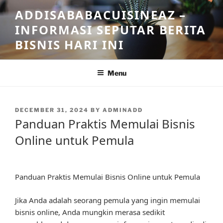
Skip
ADDISABABACUISINEAZ –
to
INFORMASI SEPUTAR BERITA
content
BISNIS HARI INI
Menu
POSTED
DECEMBER 31, 2024
BY
ADMINADD
ON
Panduan Praktis Memulai Bisnis
Online untuk Pemula
Panduan Praktis Memulai Bisnis Online untuk Pemula
Jika Anda adalah seorang pemula yang ingin memulai
bisnis online, Anda mungkin merasa sedikit