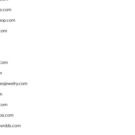
e.com
hop.com
.com
.com
m
resjewelry.com
om
.com
pa.com
erdds.com