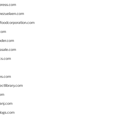
xpress.com
nezuelaen.com
foodcorporation.com
.com
nder.com
ssale.com
ics.com
es.com
ctlibrary.com
com
anj.com
blogs.com