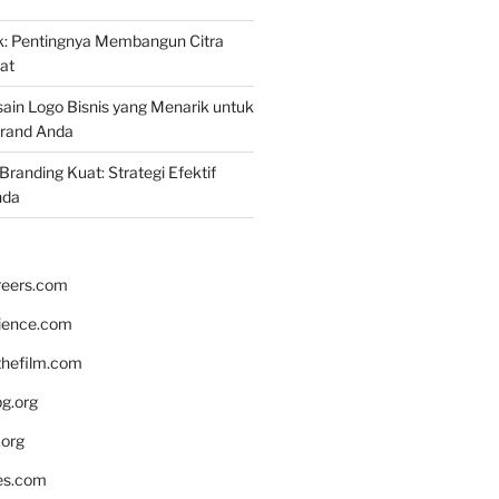
k: Pentingnya Membangun Citra
at
ain Logo Bisnis yang Menarik untuk
rand Anda
randing Kuat: Strategi Efektif
nda
reers.com
rience.com
hefilm.com
bg.org
.org
es.com