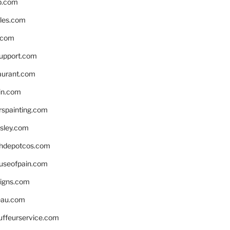
p.com
bles.com
.com
support.com
aurant.com
in.com
spainting.com
sley.com
hdepotcos.com
ouseofpain.com
signs.com
eau.com
auffeurservice.com