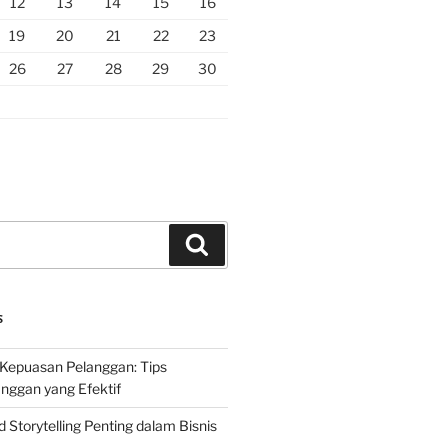
12
13
14
15
16
19
20
21
22
23
26
27
28
29
30
Search
S
Kepuasan Pelanggan: Tips
nggan yang Efektif
Storytelling Penting dalam Bisnis