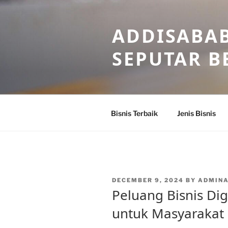
Skip
to
ADDISABAB
content
SEPUTAR BE
Bisnis Terbaik
Jenis Bisnis
POSTED
DECEMBER 9, 2024
BY
ADMIN
ON
Peluang Bisnis Dig
untuk Masyarakat