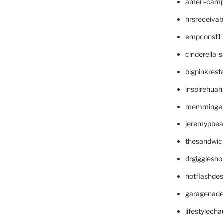
ameri-cam
hrsreceiva
empconst1
cinderella-
bigpinkrest
inspirehuah
memminger
jeremypbea
thesandwic
drgigglesh
hotflashde
garagenad
lifestylech