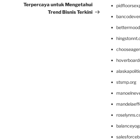
Terpercaya untuk Mengetahui
pidfloorse
Trend Bisnis Terkini
bancodeve
bettermood
hingstonnt
chooseage
hoverboard
alaskapolit
stsmp.org
manoelnev
mandelaeffe
roselynns.
balanceyog
salesforce