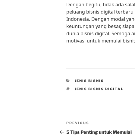
Dengan begitu, tidak ada sa
peluang bisnis digital terbar
Indonesia. Dengan modal yang
keuntungan yang besar, siap
dunia bisnis digital. Semoga a
motivasi untuk memulai bisni
CATEGORIES
JENIS BISNIS
TAGS
JENIS BISNIS DIGITAL
Post
Previous
PREVIOUS
navigation
Post
5 Tips Penting untuk Memulai