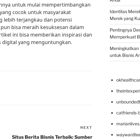
lahnya untuk mulai mempertimbangkan
u yang cocok untuk masyarakat
Identitas Mere
Merek yang Ku
 lebih terjangkau dan potensi
a pun bisa meraih kesuksesan dalam
Pentingnya Des
rtikel ini bisa memberikan inspirasi dan
Memperkuat B
s digital yang menguntungkan.
Meningkatkan B
untuk Bisnis A
okhealthca
theintexpe
unboundedt
catfriends-
marianlives
NEXT
Next
waywardte
Post
Situs Berita Bisnis Terbaik: Sumber