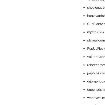
shoplegace
bonvivants
CupPlante
mpzin.com
stcreal.com
PopUpFlea
valueml.co
rebeccator
jmpbliss.c
drjorgerico
queensushi
wendyweim