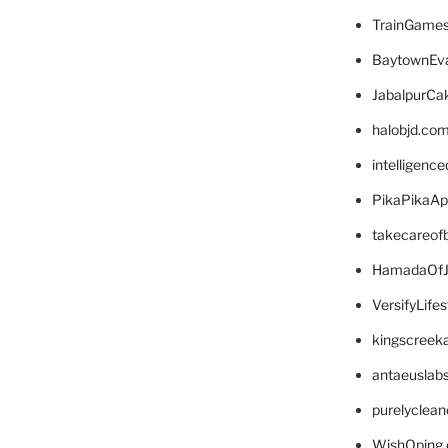
TrainGame
BaytownEva
JabalpurCa
halobjd.co
intelligenc
PikaPikaA
takecareof
HamadaOfJ
VersifyLife
kingscreek
antaeuslab
purelyclea
WishOping