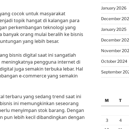
January 2026
u yang cocok untuk masyarakat
December 20
jadi topik hangat di kalangan para
ngan perkembangan teknologi yang
January 2025
ka banyak orang mulai beralih ke bisnis
December 20
untungan yang lebih besar.
November 20
g bisnis digital saat ini sangatlah
October 2024
 meningkatnya pengguna internet di
digital juga semakin terbuka lebar. Hal
September 20
embangan e-commerce yang semakin
tal terbaru yang sedang trend saat ini
M
T
 bisnis ini memungkinkan seseorang
perlu menyimpan stok barang. Dengan
n pun lebih kecil dibandingkan dengan
3
4