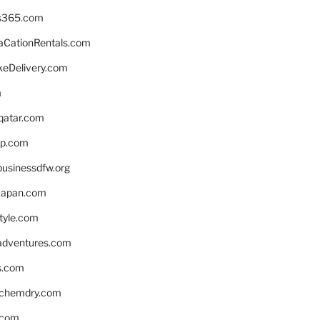
s365.com
CationRentals.com
keDelivery.com
m
eqatar.com
pp.com
businessdfw.org
apan.com
style.com
adventures.com
s.com
nchemdry.com
.com