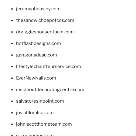
jeremypbeasley.com
thesandwichdepotcos.com
drgiggleshouseofpain.com
hotflashdesigns.com
garagenadeau.com
lifestylechauffeurservice.com
EverNewNails.com
insideoutdecoratingcentre.com
salvatoresinpoint.com
jovialfloralco.com
johnlscotthometeam.com
u-seehomes.com