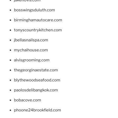
jakehovis.com
bosswingsduluth.com
birminghamautocare.com
tonyscountrykitchen.com
jbellasnailspa.com
mychaihouse.com
alvisgrooming.com
thegeorginaestate.com
blythewoodseafood.com
paolosdelibangkok.com
bobacove.com
phoone24brookfield.com