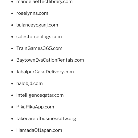
mandelaeffectlibrary.com
roselynns.com
balanceyoganj.com
salesforceblogs.com
TrainGames365.com
BaytownEvaCationRentals.com
JabalpurCakeDelivery.com
halobjd.com
intelligenceqatar.com
PikaPikaApp.com
takecareofbusinessdfw.org
HamadaOfJapan.com