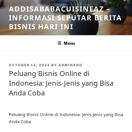
Skip
ADDISABABACUISINEAZ –
to
INFORMASI SEPUTAR BERITA
content
BISNIS HARI INI
Menu
POSTED
OCTOBER 14, 2024
BY
ADMINADD
ON
Peluang Bisnis Online di
Indonesia: Jenis-Jenis yang Bisa
Anda Coba
Peluang Bisnis Online di Indonesia: Jenis-Jenis yang Bisa
Anda Coba