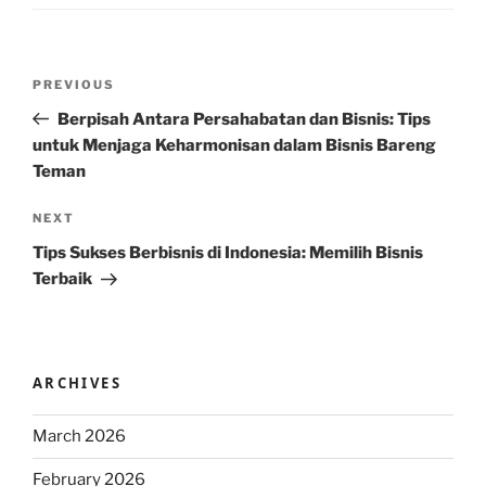
Post
Previous
PREVIOUS
navigation
Post
Berpisah Antara Persahabatan dan Bisnis: Tips
untuk Menjaga Keharmonisan dalam Bisnis Bareng
Teman
Next
NEXT
Post
Tips Sukses Berbisnis di Indonesia: Memilih Bisnis
Terbaik
ARCHIVES
March 2026
February 2026