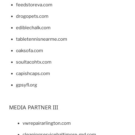
feedstoreva.com
drogopets.com
ediblechalk.com
tabletennisnearme.com
oaksofa.com
soultacohtx.com
capishcaps.com
gpsyfl.org
MEDIA PARTNER III
vwrepairarlington.com
cleaningservicebaltimore-md.com