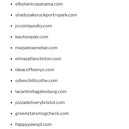
elbotanicopanama.com
shadyoaksrockportrvpark.com
jccoinlaundry.com
kautorepair.com
marjaeswinebar.com
elmazatlanclinton.com
ideacoffeenyc.com
odieschillicothe.com
lacantinitagalesburg.com
pizzadeliverybristol.com
greenstarsmogcheck.com
happypawspl.com