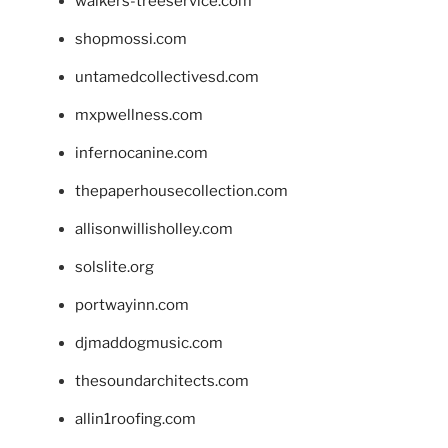
walkers-treeservice.com
shopmossi.com
untamedcollectivesd.com
mxpwellness.com
infernocanine.com
thepaperhousecollection.com
allisonwillisholley.com
solslite.org
portwayinn.com
djmaddogmusic.com
thesoundarchitects.com
allin1roofing.com