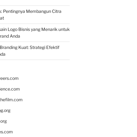
k: Pentingnya Membangun Citra
at
ain Logo Bisnis yang Menarik untuk
rand Anda
randing Kuat: Strategi Efektif
nda
reers.com
rience.com
hefilm.com
bg.org
.org
es.com