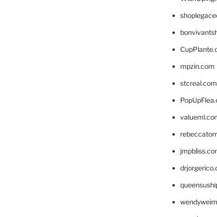
shoplegace
bonvivants
CupPlante
mpzin.com
stcreal.com
PopUpFlea
valueml.co
rebeccator
jmpbliss.c
drjorgerico
queensushi
wendyweim