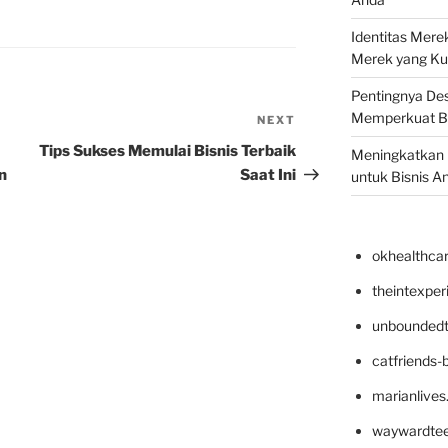
Identitas Mere
Merek yang Ku
Pentingnya Des
Memperkuat B
NEXT
Next
Post
Tips Sukses Memulai Bisnis Terbaik
Meningkatkan B
n
Saat Ini
untuk Bisnis A
okhealthca
theintexpe
unboundedt
catfriends-
marianlives
waywardte