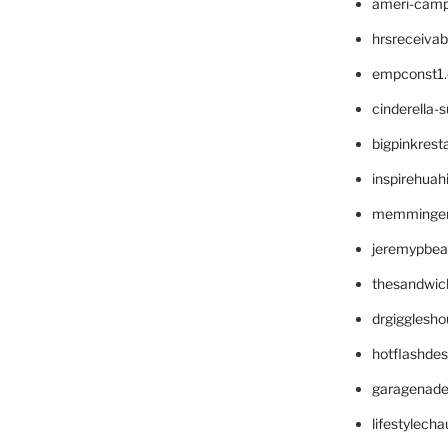
ameri-cam
hrsreceiva
empconst1
cinderella-
bigpinkrest
inspirehuah
memminger
jeremypbea
thesandwic
drgigglesh
hotflashde
garagenad
lifestylech