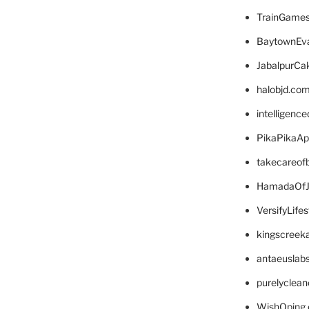
TrainGame
BaytownEva
JabalpurCa
halobjd.co
intelligenc
PikaPikaA
takecareof
HamadaOfJ
VersifyLife
kingscreek
antaeuslab
purelyclea
WishOping