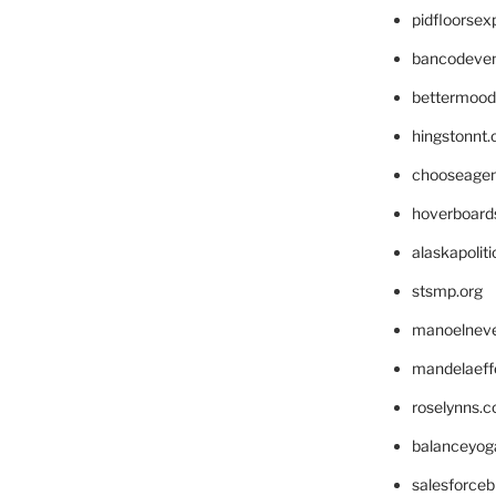
pidfloorse
bancodeve
bettermood
hingstonnt
chooseage
hoverboard
alaskapolit
stsmp.org
manoelnev
mandelaeffe
roselynns.
balanceyog
salesforce