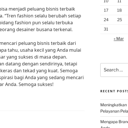
10
11
 bisa menjadi peluang bisnis terbaik
17
18
da. “Tren fashion selalu berubah setiap
24
25
 bidang fashion pun selalu terbuka
seorang desainer busana terkenal.
31
« Mar
mencari peluang bisnis terbaik dari
iapa tahu, usaha kecil yang Anda mulai
esar yang sukses di masa depan.
an datang dengan sendirinya, tetapi
Search
 keras dan tekad yang kuat. Semoga
for:
nspirasi bagi Anda yang sedang mencari
itar Anda. Semoga sukses!
RECENT POST
Meningkatkan 
Pelayanan Pela
Mengapa Brand 
Anda