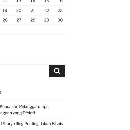
12
13
14
15
16
19
20
21
22
23
26
27
28
29
30
Search
S
Kepuasan Pelanggan: Tips
nggan yang Efektif
Storytelling Penting dalam Bisnis