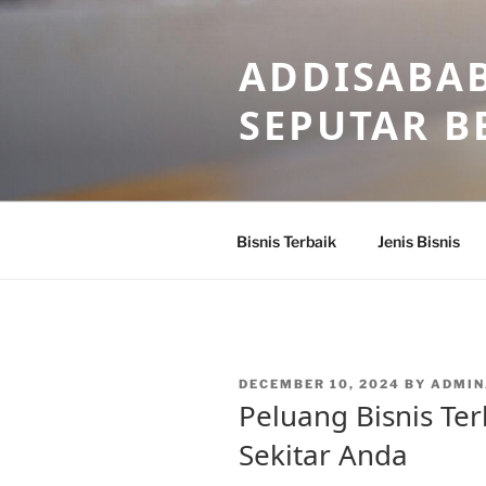
Skip
to
ADDISABAB
content
SEPUTAR BE
Bisnis Terbaik
Jenis Bisnis
POSTED
DECEMBER 10, 2024
BY
ADMIN
ON
Peluang Bisnis Ter
Sekitar Anda