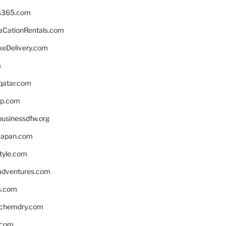
s365.com
CationRentals.com
keDelivery.com
m
eqatar.com
pp.com
businessdfw.org
apan.com
style.com
adventures.com
s.com
nchemdry.com
.com