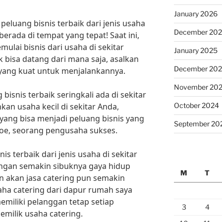
January 2026
eluang bisnis terbaik dari jenis usaha
December 20
 berada di tempat yang tepat! Saat ini,
lai bisnis dari usaha di sekitar
January 2025
k bisa datang dari mana saja, asalkan
December 20
 yang kuat untuk menjalankannya.
November 20
bisnis terbaik seringkali ada di sekitar
October 2024
an usaha kecil di sekitar Anda,
yang bisa menjadi peluang bisnis yang
September 20
oe, seorang pengusaha sukses.
is terbaik dari jenis usaha di sekitar
engan semakin sibuknya gaya hidup
M
T
 akan jasa catering pun semakin
ha catering dari dapur rumah saya
emiliki pelanggan tetap setiap
3
4
pemilik usaha catering.