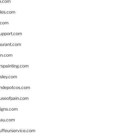
p.com
bles.com
.com
support.com
aurant.com
in.com
spainting.com
sley.com
hdepotcos.com
ouseofpain.com
signs.com
eau.com
auffeurservice.com