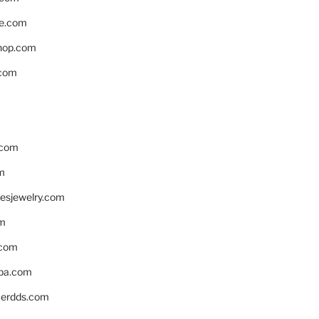
e.com
hop.com
.com
.com
m
resjewelry.com
om
.com
pa.com
erdds.com