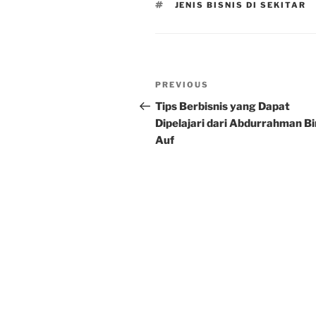
TAGS
JENIS BISNIS DI SEKITAR
Post
Previous
PREVIOUS
navigation
Post
Tips Berbisnis yang Dapat
Dipelajari dari Abdurrahman Bi
Auf