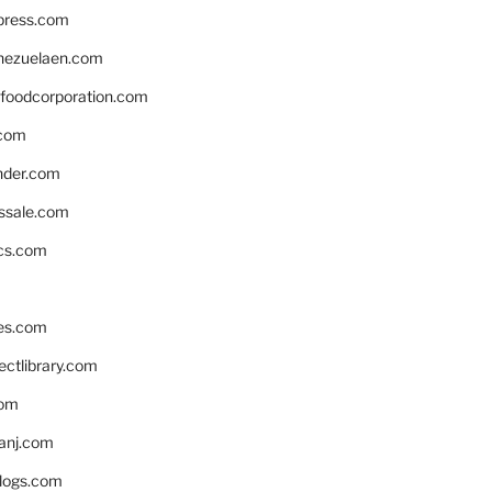
xpress.com
nezuelaen.com
foodcorporation.com
.com
nder.com
ssale.com
ics.com
es.com
ctlibrary.com
com
anj.com
blogs.com