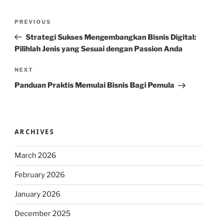
Post
Previous
PREVIOUS
navigation
Post
Strategi Sukses Mengembangkan Bisnis Digital:
Pilihlah Jenis yang Sesuai dengan Passion Anda
Next
NEXT
Post
Panduan Praktis Memulai Bisnis Bagi Pemula
ARCHIVES
March 2026
February 2026
January 2026
December 2025