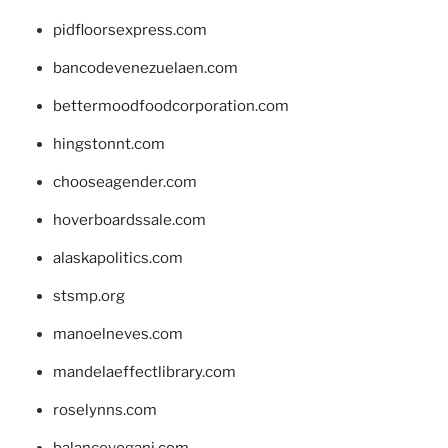
pidfloorsexpress.com
bancodevenezuelaen.com
bettermoodfoodcorporation.com
hingstonnt.com
chooseagender.com
hoverboardssale.com
alaskapolitics.com
stsmp.org
manoelneves.com
mandelaeffectlibrary.com
roselynns.com
balanceyoganj.com