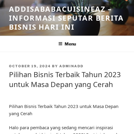
Skip
ADDISABABACUISINEAZ –
to
INFORMASI SEPUTAR BERITA
content
BISNIS HARI INI
Menu
POSTED
OCTOBER 19, 2024
BY
ADMINADD
ON
Pilihan Bisnis Terbaik Tahun 2023
untuk Masa Depan yang Cerah
Pilihan Bisnis Terbaik Tahun 2023 untuk Masa Depan
yang Cerah
Halo para pembaca yang sedang mencari inspirasi