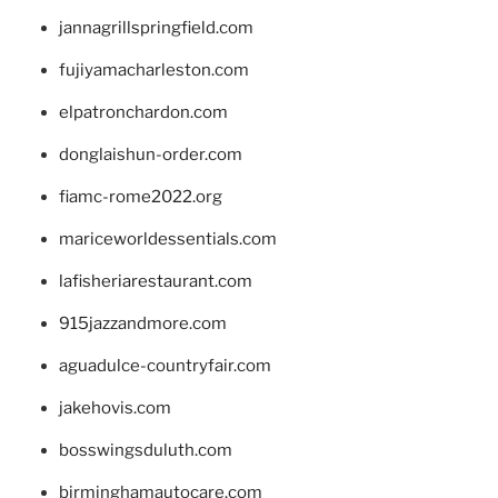
jannagrillspringfield.com
fujiyamacharleston.com
elpatronchardon.com
donglaishun-order.com
fiamc-rome2022.org
mariceworldessentials.com
lafisheriarestaurant.com
915jazzandmore.com
aguadulce-countryfair.com
jakehovis.com
bosswingsduluth.com
birminghamautocare.com