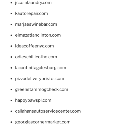
jccoinlaundry.com
kautorepair.com
marjaeswinebar.com
elmazatlanclinton.com
ideacoffeenyc.com
odieschillicothe.com
lacantinitagalesburg.com
pizzadeliverybristol.com
greenstarsmogcheck.com
happypawspl.com
callahansautoservicecenter.com
georgiascornermarket.com