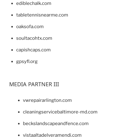
ediblechalk.com
tabletennisnearme.com
oaksofa.com
soultacohtx.com
capishcaps.com
gpsyfl.org
MEDIA PARTNER III
vwrepairarlington.com
cleaningservicebaltimore-md.com
beckslandscapeandfence.com
vistaaltadelveramendi.com