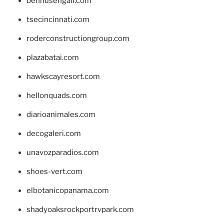
bennusehgall.com
tsecincinnati.com
roderconstructiongroup.com
plazabatai.com
hawkscayresort.com
hellonquads.com
diarioanimales.com
decogaleri.com
unavozparadios.com
shoes-vert.com
elbotanicopanama.com
shadyoaksrockportrvpark.com