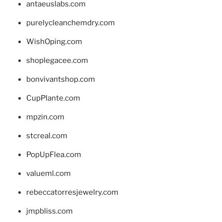
antaeuslabs.com
purelycleanchemdry.com
WishOping.com
shoplegacee.com
bonvivantshop.com
CupPlante.com
mpzin.com
stcreal.com
PopUpFlea.com
valueml.com
rebeccatorresjewelry.com
jmpbliss.com