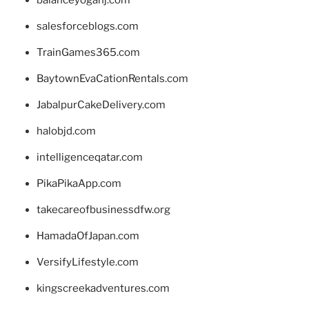
salesforceblogs.com
TrainGames365.com
BaytownEvaCationRentals.com
JabalpurCakeDelivery.com
halobjd.com
intelligenceqatar.com
PikaPikaApp.com
takecareofbusinessdfw.org
HamadaOfJapan.com
VersifyLifestyle.com
kingscreekadventures.com