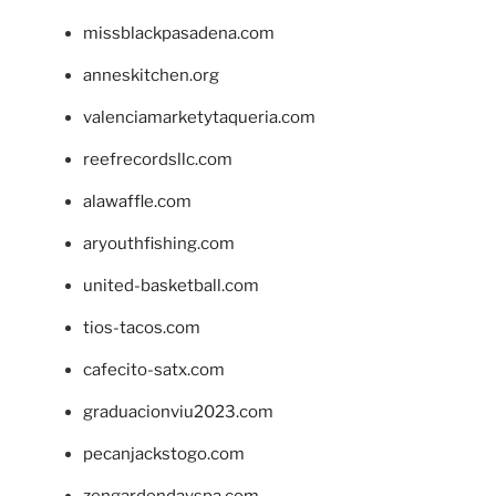
missblackpasadena.com
anneskitchen.org
valenciamarketytaqueria.com
reefrecordsllc.com
alawaffle.com
aryouthfishing.com
united-basketball.com
tios-tacos.com
cafecito-satx.com
graduacionviu2023.com
pecanjackstogo.com
zengardendayspa.com