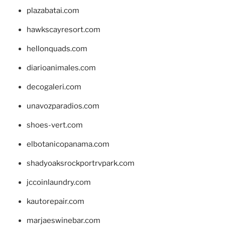
plazabatai.com
hawkscayresort.com
hellonquads.com
diarioanimales.com
decogaleri.com
unavozparadios.com
shoes-vert.com
elbotanicopanama.com
shadyoaksrockportrvpark.com
jccoinlaundry.com
kautorepair.com
marjaeswinebar.com