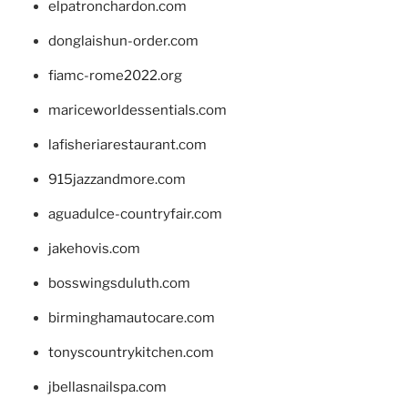
elpatronchardon.com
donglaishun-order.com
fiamc-rome2022.org
mariceworldessentials.com
lafisheriarestaurant.com
915jazzandmore.com
aguadulce-countryfair.com
jakehovis.com
bosswingsduluth.com
birminghamautocare.com
tonyscountrykitchen.com
jbellasnailspa.com