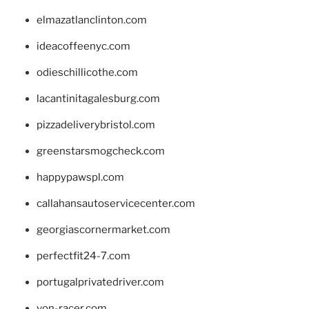
elmazatlanclinton.com
ideacoffeenyc.com
odieschillicothe.com
lacantinitagalesburg.com
pizzadeliverybristol.com
greenstarsmogcheck.com
happypawspl.com
callahansautoservicecenter.com
georgiascornermarket.com
perfectfit24-7.com
portugalprivatedriver.com
von-racer.com