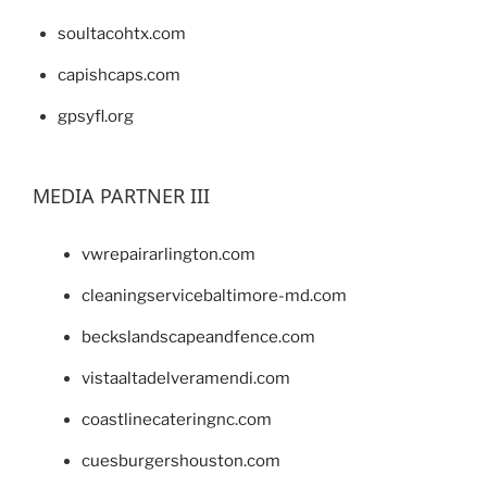
soultacohtx.com
capishcaps.com
gpsyfl.org
MEDIA PARTNER III
vwrepairarlington.com
cleaningservicebaltimore-md.com
beckslandscapeandfence.com
vistaaltadelveramendi.com
coastlinecateringnc.com
cuesburgershouston.com