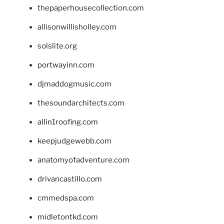
thepaperhousecollection.com
allisonwillisholley.com
solslite.org
portwayinn.com
djmaddogmusic.com
thesoundarchitects.com
allin1roofing.com
keepjudgewebb.com
anatomyofadventure.com
drivancastillo.com
cmmedspa.com
midletontkd.com