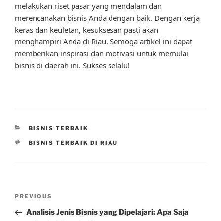
melakukan riset pasar yang mendalam dan
merencanakan bisnis Anda dengan baik. Dengan kerja
keras dan keuletan, kesuksesan pasti akan
menghampiri Anda di Riau. Semoga artikel ini dapat
memberikan inspirasi dan motivasi untuk memulai
bisnis di daerah ini. Sukses selalu!
CATEGORIES
BISNIS TERBAIK
TAGS
BISNIS TERBAIK DI RIAU
Post
Previous
PREVIOUS
navigation
Post
Analisis Jenis Bisnis yang Dipelajari: Apa Saja