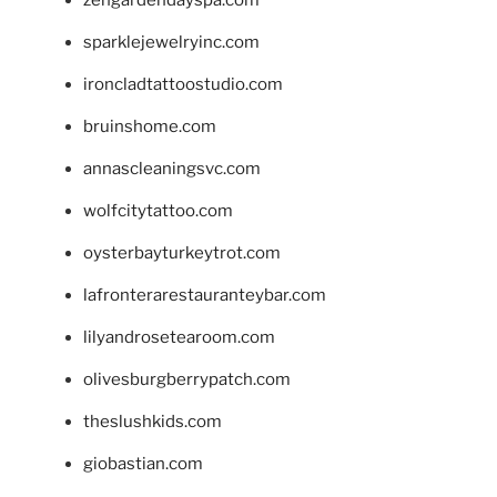
sparklejewelryinc.com
ironcladtattoostudio.com
bruinshome.com
annascleaningsvc.com
wolfcitytattoo.com
oysterbayturkeytrot.com
lafronterarestauranteybar.com
lilyandrosetearoom.com
olivesburgberrypatch.com
theslushkids.com
giobastian.com