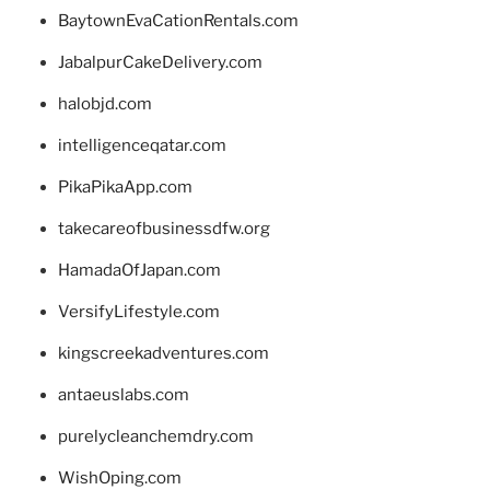
BaytownEvaCationRentals.com
JabalpurCakeDelivery.com
halobjd.com
intelligenceqatar.com
PikaPikaApp.com
takecareofbusinessdfw.org
HamadaOfJapan.com
VersifyLifestyle.com
kingscreekadventures.com
antaeuslabs.com
purelycleanchemdry.com
WishOping.com