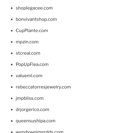
shoplegacee.com
bonvivantshop.com
CupPlante.com
mpzin.com
stcreal.com
PopUpFlea.com
valueml.com
rebeccatorresjewelry.com
jmpbliss.com
drjorgerico.com
queensushipa.com
wendyweimerdds.com