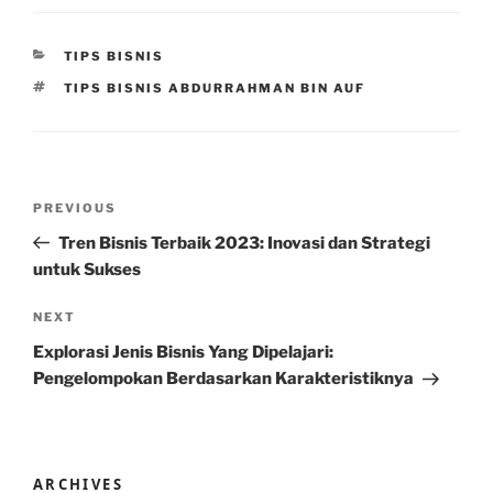
CATEGORIES
TIPS BISNIS
TAGS
TIPS BISNIS ABDURRAHMAN BIN AUF
Post
Previous
PREVIOUS
navigation
Post
Tren Bisnis Terbaik 2023: Inovasi dan Strategi
untuk Sukses
Next
NEXT
Post
Explorasi Jenis Bisnis Yang Dipelajari:
Pengelompokan Berdasarkan Karakteristiknya
ARCHIVES