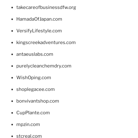
takecareofbusinessdfw.org
HamadaOfJapan.com
VersifyLifestyle.com
kingscreekadventures.com
antaeuslabs.com
purelycleanchemdry.com
WishOping.com
shoplegacee.com
bonvivantshop.com
CupPlante.com
mpzin.com
stcreal.com