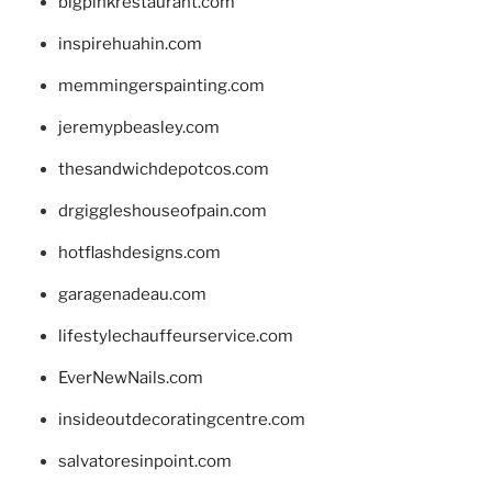
bigpinkrestaurant.com
inspirehuahin.com
memmingerspainting.com
jeremypbeasley.com
thesandwichdepotcos.com
drgiggleshouseofpain.com
hotflashdesigns.com
garagenadeau.com
lifestylechauffeurservice.com
EverNewNails.com
insideoutdecoratingcentre.com
salvatoresinpoint.com