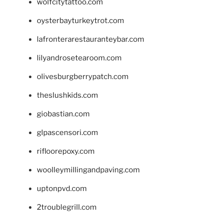
wolfcitytattoo.com
oysterbayturkeytrot.com
lafronterarestauranteybar.com
lilyandrosetearoom.com
olivesburgberrypatch.com
theslushkids.com
giobastian.com
glpascensori.com
rifloorepoxy.com
woolleymillingandpaving.com
uptonpvd.com
2troublegrill.com