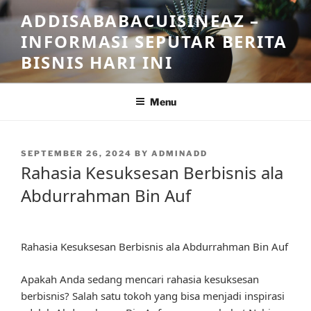
Skip
ADDISABABACUISINEAZ –
to
INFORMASI SEPUTAR BERITA
content
BISNIS HARI INI
Menu
POSTED
SEPTEMBER 26, 2024
BY
ADMINADD
ON
Rahasia Kesuksesan Berbisnis ala
Abdurrahman Bin Auf
Rahasia Kesuksesan Berbisnis ala Abdurrahman Bin Auf
Apakah Anda sedang mencari rahasia kesuksesan
berbisnis? Salah satu tokoh yang bisa menjadi inspirasi