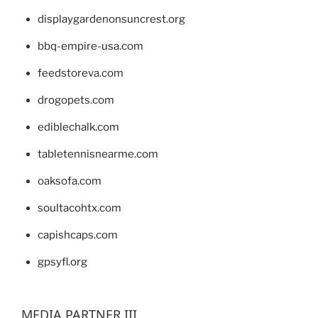
displaygardenonsuncrest.org
bbq-empire-usa.com
feedstoreva.com
drogopets.com
ediblechalk.com
tabletennisnearme.com
oaksofa.com
soultacohtx.com
capishcaps.com
gpsyfl.org
MEDIA PARTNER III