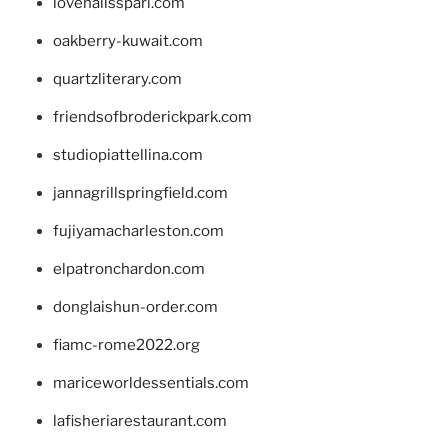
lovenailsspari.com
oakberry-kuwait.com
quartzliterary.com
friendsofbroderickpark.com
studiopiattellina.com
jannagrillspringfield.com
fujiyamacharleston.com
elpatronchardon.com
donglaishun-order.com
fiamc-rome2022.org
mariceworldessentials.com
lafisheriarestaurant.com