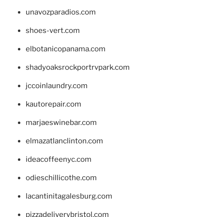
unavozparadios.com
shoes-vert.com
elbotanicopanama.com
shadyoaksrockportrvpark.com
jccoinlaundry.com
kautorepair.com
marjaeswinebar.com
elmazatlanclinton.com
ideacoffeenyc.com
odieschillicothe.com
lacantinitagalesburg.com
pizzadeliverybristol.com