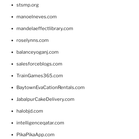
stsmp.org
manoelneves.com
mandelaeffectlibrary.com
roselynns.com
balanceyoganj.com
salesforceblogs.com
TrainGames365.com
BaytownEvaCationRentals.com
JabalpurCakeDelivery.com
halobjd.com
intelligenceqatar.com
PikaPikaApp.com