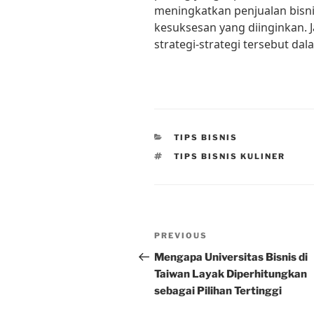
meningkatkan penjualan bisni
kesuksesan yang diinginkan. 
strategi-strategi tersebut dala
CATEGORIES
TIPS BISNIS
TAGS
TIPS BISNIS KULINER
Post
Previous
PREVIOUS
navigation
Post
Mengapa Universitas Bisnis di
Taiwan Layak Diperhitungkan
sebagai Pilihan Tertinggi