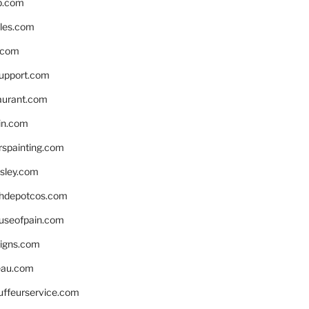
p.com
bles.com
.com
support.com
aurant.com
in.com
spainting.com
sley.com
hdepotcos.com
ouseofpain.com
signs.com
eau.com
auffeurservice.com