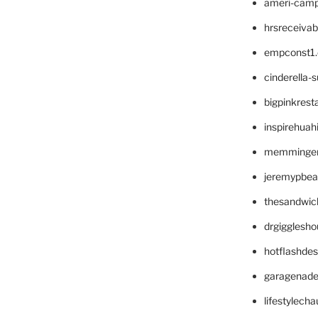
ameri-cam
hrsreceiva
empconst1
cinderella-
bigpinkrest
inspirehuah
memminger
jeremypbea
thesandwic
drgigglesh
hotflashde
garagenad
lifestylech