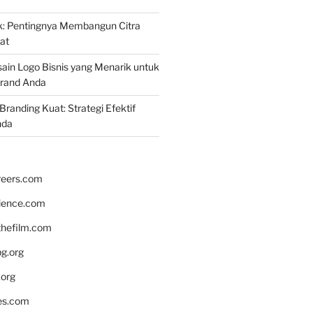
k: Pentingnya Membangun Citra
at
ain Logo Bisnis yang Menarik untuk
rand Anda
randing Kuat: Strategi Efektif
nda
reers.com
rience.com
hefilm.com
bg.org
.org
es.com