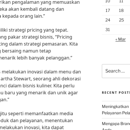
10
11
mberikan pengalaman yang memuaskan
eka akan kembali datang dan
17
18
 kepada orang lain.”
24
25
liki strategi pricing yang tepat.
31
g pakar strategi bisnis, “Pricing
« Mar
ting dalam strategi pemasaran. Kita
 bersaing namun tetap
narik lebih banyak pelanggan.”
Search
erus melakukan inovasi dalam menu dan
for:
artha Stewart, seorang ahli dekorasi
nci dalam bisnis kuliner. Kita perlu
 baru yang menarik dan unik agar
RECENT POST
an.”
Meningkatkan 
jitu seperti memanfaatkan media
Pelayanan Pela
produk dan pelayanan, menentukan
Mengapa Brand 
melakukan inovasi, kita dapat
Anda