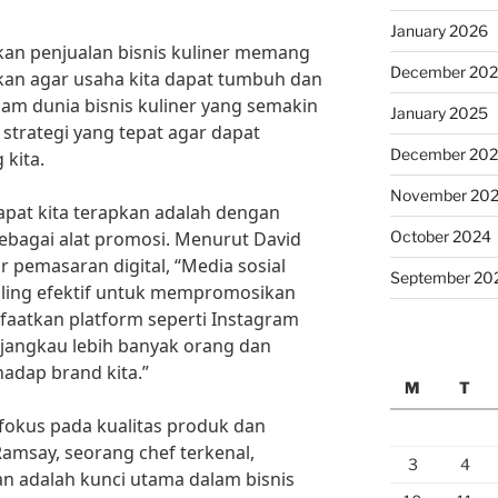
January 2026
tkan penjualan bisnis kuliner memang
December 20
kan agar usaha kita dapat tumbuh dan
am dunia bisnis kuliner yang semakin
January 2025
i strategi yang tepat agar dapat
December 20
 kita.
November 20
 dapat kita terapkan adalah dengan
October 2024
ebagai alat promosi. Menurut David
 pemasaran digital, “Media sosial
September 20
aling efektif untuk mempromosikan
faatkan platform seperti Instagram
jangkau lebih banyak orang dan
adap brand kita.”
M
T
k fokus pada kualitas produk dan
amsay, seorang chef terkenal,
3
4
an adalah kunci utama dalam bisnis