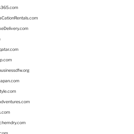
s365.com
CationRentals.com
keDelivery.com
m
eqatar.com
pp.com
businessdfw.org
apan.com
style.com
adventures.com
s.com
nchemdry.com
.com