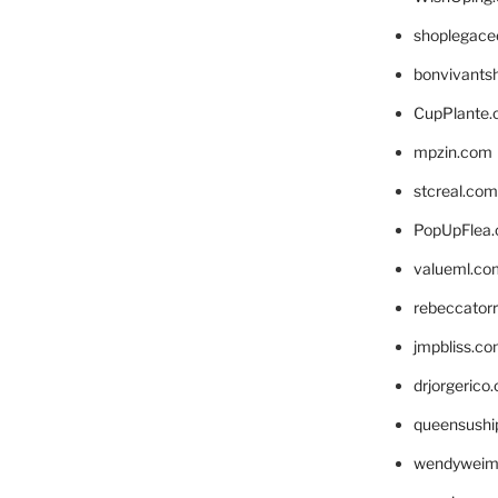
shoplegace
bonvivants
CupPlante
mpzin.com
stcreal.com
PopUpFlea
valueml.co
rebeccator
jmpbliss.c
drjorgerico
queensushi
wendyweim