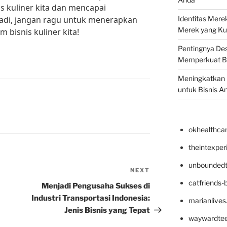
s kuliner kita dan mencapai
Jadi, jangan ragu untuk menerapkan
Identitas Mere
Merek yang Ku
m bisnis kuliner kita!
Pentingnya Des
Memperkuat B
Meningkatkan B
untuk Bisnis A
okhealthca
theintexpe
unboundedt
NEXT
Next
catfriends-
Post
Menjadi Pengusaha Sukses di
Industri Transportasi Indonesia:
marianlives
Jenis Bisnis yang Tepat
waywardte