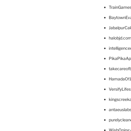
TrainGame
BaytownEva
JabalpurCa
halobjd.co
intelligenc
PikaPikaA
takecareof
HamadaOfJ
VersifyLife
kingscreek
antaeuslab
purelyclea
WishOping