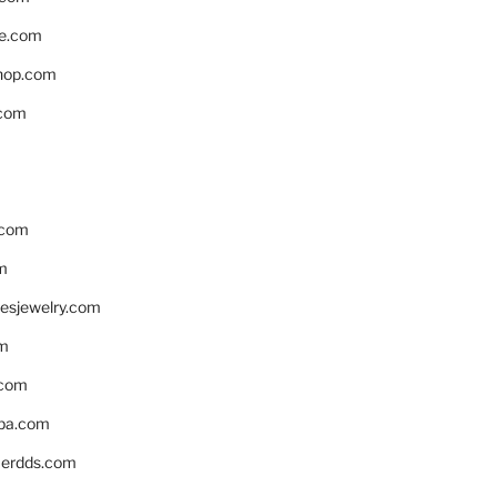
e.com
hop.com
.com
.com
m
resjewelry.com
om
.com
pa.com
erdds.com