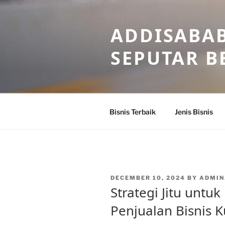
Skip
to
ADDISABAB
content
SEPUTAR BE
Bisnis Terbaik
Jenis Bisnis
POSTED
DECEMBER 10, 2024
BY
ADMIN
ON
Strategi Jitu untu
Penjualan Bisnis K