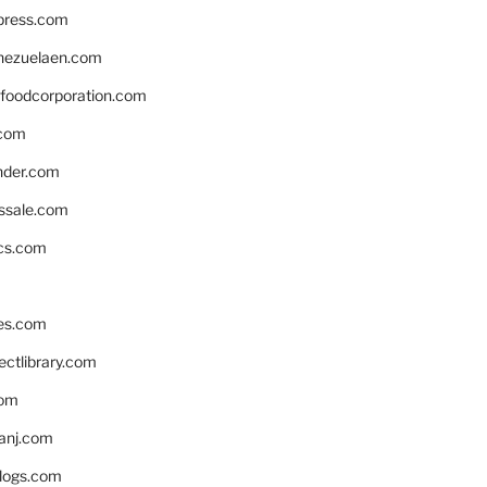
xpress.com
nezuelaen.com
foodcorporation.com
.com
nder.com
ssale.com
ics.com
es.com
ctlibrary.com
com
anj.com
blogs.com