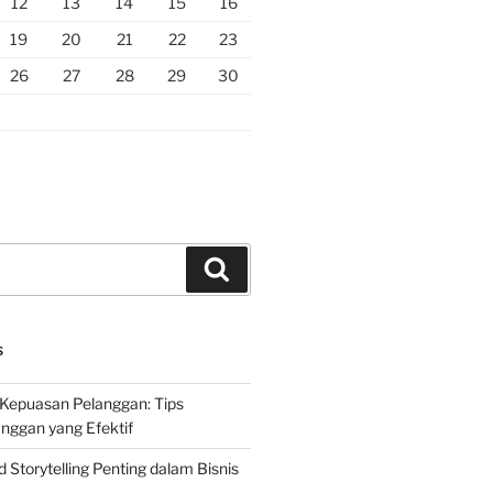
12
13
14
15
16
19
20
21
22
23
26
27
28
29
30
Search
S
Kepuasan Pelanggan: Tips
nggan yang Efektif
Storytelling Penting dalam Bisnis