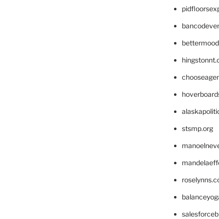
pidfloorse
bancodeve
bettermood
hingstonnt
chooseage
hoverboard
alaskapolit
stsmp.org
manoelnev
mandelaeffe
roselynns.
balanceyog
salesforce