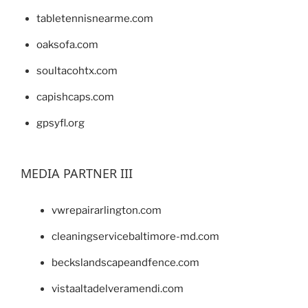
tabletennisnearme.com
oaksofa.com
soultacohtx.com
capishcaps.com
gpsyfl.org
MEDIA PARTNER III
vwrepairarlington.com
cleaningservicebaltimore-md.com
beckslandscapeandfence.com
vistaaltadelveramendi.com