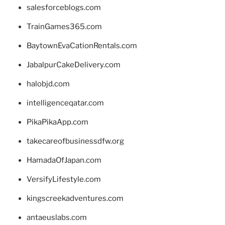
salesforceblogs.com
TrainGames365.com
BaytownEvaCationRentals.com
JabalpurCakeDelivery.com
halobjd.com
intelligenceqatar.com
PikaPikaApp.com
takecareofbusinessdfw.org
HamadaOfJapan.com
VersifyLifestyle.com
kingscreekadventures.com
antaeuslabs.com