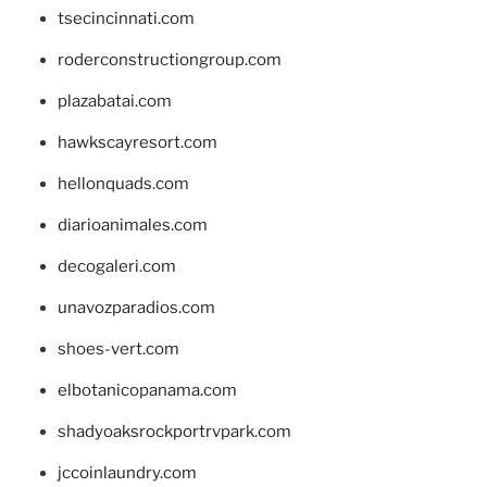
tsecincinnati.com
roderconstructiongroup.com
plazabatai.com
hawkscayresort.com
hellonquads.com
diarioanimales.com
decogaleri.com
unavozparadios.com
shoes-vert.com
elbotanicopanama.com
shadyoaksrockportrvpark.com
jccoinlaundry.com