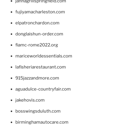
jannagrillspringfield.com
fujiyamacharleston.com
elpatronchardon.com
donglaishun-order.com
fiamc-rome2022.org
mariceworldessentials.com
lafisheriarestaurant.com
915jazzandmore.com
aguadulce-countryfair.com
jakehovis.com
bosswingsduluth.com
birminghamautocare.com