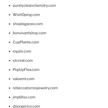
purelycleanchemdry.com
WishOping.com
shoplegacee.com
bonvivantshop.com
CupPlante.com
mpzin.com
stcreal.com
PopUpFlea.com
valueml.com
rebeccatorresjewelry.com
jmpbliss.com
drjorgerico.com