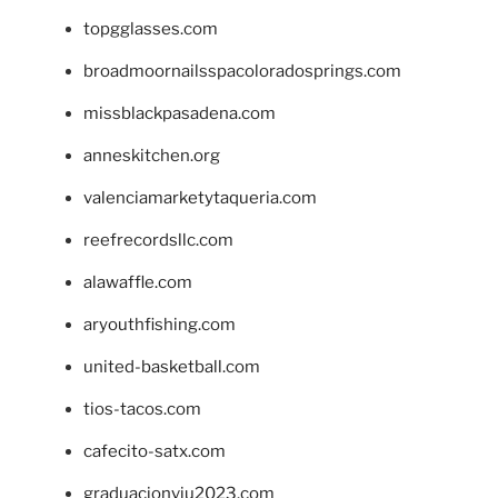
topgglasses.com
broadmoornailsspacoloradosprings.com
missblackpasadena.com
anneskitchen.org
valenciamarketytaqueria.com
reefrecordsllc.com
alawaffle.com
aryouthfishing.com
united-basketball.com
tios-tacos.com
cafecito-satx.com
graduacionviu2023.com