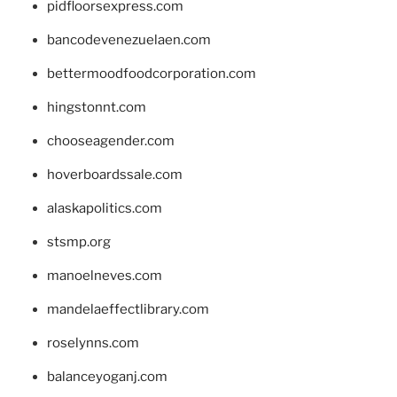
pidfloorsexpress.com
bancodevenezuelaen.com
bettermoodfoodcorporation.com
hingstonnt.com
chooseagender.com
hoverboardssale.com
alaskapolitics.com
stsmp.org
manoelneves.com
mandelaeffectlibrary.com
roselynns.com
balanceyoganj.com