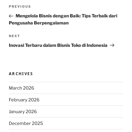
Post
Previous
PREVIOUS
navigation
Post
Mengelola Bisnis dengan Baik: Tips Terbaik dari
Pengusaha Berpengalaman
Next
NEXT
Post
Inovasi Terbaru dalam Bisnis Toko di Indonesia
ARCHIVES
March 2026
February 2026
January 2026
December 2025