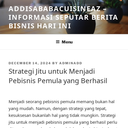
Skip
ADDISABABACUISINEAZ –
to
INFORMASI SEPUTAR BERITA
content
BISNIS HARI INI
Menu
POSTED
DECEMBER 14, 2024
BY
ADMINADD
ON
Strategi Jitu untuk Menjadi
Pebisnis Pemula yang Berhasil
Menjadi seorang pebisnis pemula memang bukan hal
yang mudah. Namun, dengan strategi yang tepat,
kesuksesan bukanlah hal yang tidak mungkin. Strategi
jitu untuk menjadi pebisnis pemula yang berhasil perlu