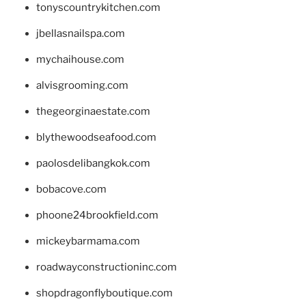
tonyscountrykitchen.com
jbellasnailspa.com
mychaihouse.com
alvisgrooming.com
thegeorginaestate.com
blythewoodseafood.com
paolosdelibangkok.com
bobacove.com
phoone24brookfield.com
mickeybarmama.com
roadwayconstructioninc.com
shopdragonflyboutique.com