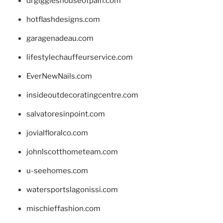
drgiggleshouseofpain.com
hotflashdesigns.com
garagenadeau.com
lifestylechauffeurservice.com
EverNewNails.com
insideoutdecoratingcentre.com
salvatoresinpoint.com
jovialfloralco.com
johnlscotthometeam.com
u-seehomes.com
watersportslagonissi.com
mischieffashion.com