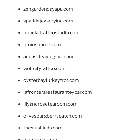
zengardendayspa.com
sparklejewelryinc.com
ironcladtattoostudio.com
bruinshome.com
annascleaningsvc.com
wolfcitytattoo.com
oysterbayturkeytrot.com
lafronterarestauranteybar.com
lilyandrosetearoom.com
olivesburgberrypatch.com
theslushkids.com
giobastian.com