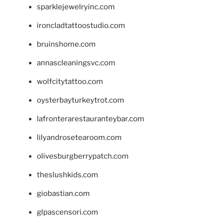
sparklejewelryinc.com
ironcladtattoostudio.com
bruinshome.com
annascleaningsvc.com
wolfcitytattoo.com
oysterbayturkeytrot.com
lafronterarestauranteybar.com
lilyandrosetearoom.com
olivesburgberrypatch.com
theslushkids.com
giobastian.com
glpascensori.com