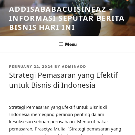
Skip
ADDISABABACUISINEAZ –
to
INFORMASI SEPUTAR BERITA
content
BISNIS HARI INI
Menu
POSTED
FEBRUARY 22, 2026
BY
ADMINADD
ON
Strategi Pemasaran yang Efektif
untuk Bisnis di Indonesia
Strategi Pemasaran yang Efektif untuk Bisnis di
Indonesia memegang peranan penting dalam
kesuksesan sebuah perusahaan. Menurut pakar
pemasaran, Prasetya Mulia, “Strategi pemasaran yang