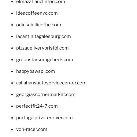
elmazatlanclinton.com
ideacoffeenyc.com
odieschillicothe.com
lacantinitagalesburg.com
pizzadeliverybristol.com
greenstarsmogcheck.com
happypawspl.com
callahansautoservicecenter.com
georgiascornermarket.com
perfectfit24-7.com
portugalprivatedriver.com
von-racer.com