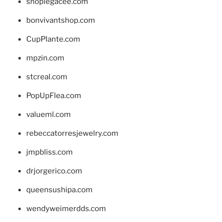
shoplegacee.com
bonvivantshop.com
CupPlante.com
mpzin.com
stcreal.com
PopUpFlea.com
valueml.com
rebeccatorresjewelry.com
jmpbliss.com
drjorgerico.com
queensushipa.com
wendyweimerdds.com