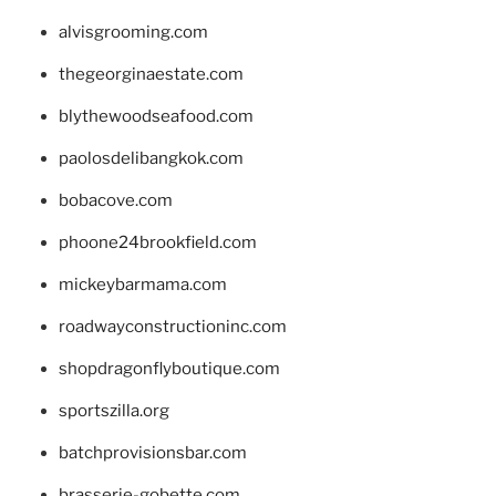
alvisgrooming.com
thegeorginaestate.com
blythewoodseafood.com
paolosdelibangkok.com
bobacove.com
phoone24brookfield.com
mickeybarmama.com
roadwayconstructioninc.com
shopdragonflyboutique.com
sportszilla.org
batchprovisionsbar.com
brasserie-gobette.com