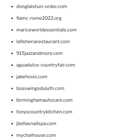
donglaishun-order.com
fiamc-rome2022.org
mariceworldessentials.com
lafisheriarestaurant.com
915jazzandmore.com
aguadulce-countryfair.com
jakehovis.com
bosswingsduluth.com
birminghamautocare.com
tonyscountrykitchen.com
jbellasnailspa.com
mychaihouse.com