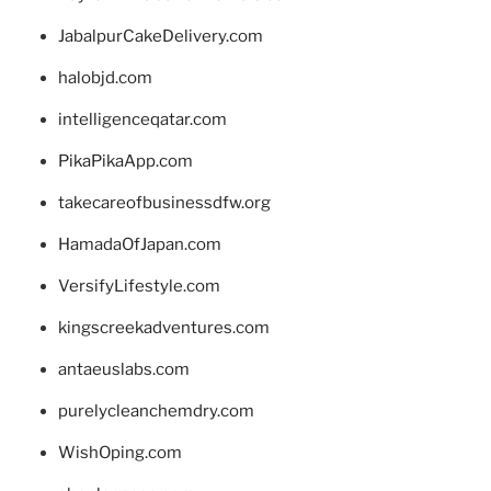
JabalpurCakeDelivery.com
halobjd.com
intelligenceqatar.com
PikaPikaApp.com
takecareofbusinessdfw.org
HamadaOfJapan.com
VersifyLifestyle.com
kingscreekadventures.com
antaeuslabs.com
purelycleanchemdry.com
WishOping.com