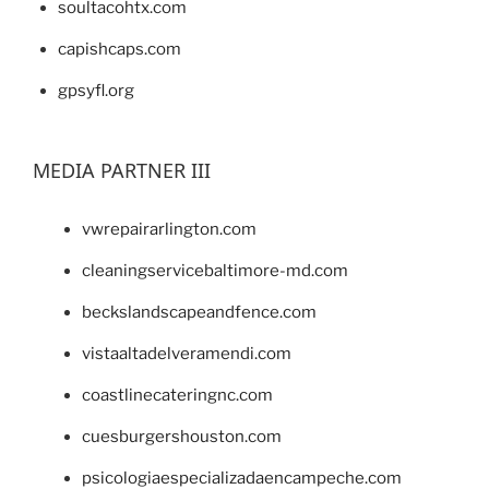
soultacohtx.com
capishcaps.com
gpsyfl.org
MEDIA PARTNER III
vwrepairarlington.com
cleaningservicebaltimore-md.com
beckslandscapeandfence.com
vistaaltadelveramendi.com
coastlinecateringnc.com
cuesburgershouston.com
psicologiaespecializadaencampeche.com