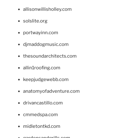
allisonwillisholley.com
solslite.org
portwayinn.com
djmaddogmusic.com
thesoundarchitects.com
allin1roofing.com
keepjudgewebb.com
anatomyofadventure.com
drivancastillo.com
cmmedspa.com
midletontkd.com
gardensandgrills.com