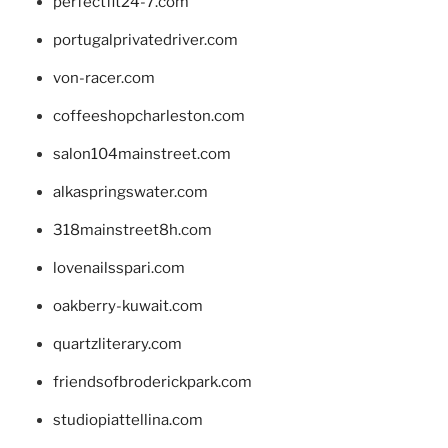
perfectfit24-7.com
portugalprivatedriver.com
von-racer.com
coffeeshopcharleston.com
salon104mainstreet.com
alkaspringswater.com
318mainstreet8h.com
lovenailsspari.com
oakberry-kuwait.com
quartzliterary.com
friendsofbroderickpark.com
studiopiattellina.com