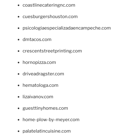
coastlinecateringnc.com
cuesburgershouston.com
psicologiaespecializadaencampeche.com
dmtacos.com
crescentstreetprinting.com
hornopizza.com
driveadragster.com
hematologa.com
lizaivanov.com
guesttinyhomes.com
home-plow-by-meyer.com
palatelatincuisine.com