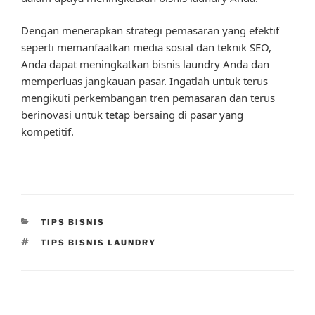
Dengan menerapkan strategi pemasaran yang efektif
seperti memanfaatkan media sosial dan teknik SEO,
Anda dapat meningkatkan bisnis laundry Anda dan
memperluas jangkauan pasar. Ingatlah untuk terus
mengikuti perkembangan tren pemasaran dan terus
berinovasi untuk tetap bersaing di pasar yang
kompetitif.
CATEGORIES
TIPS BISNIS
TAGS
TIPS BISNIS LAUNDRY
Post