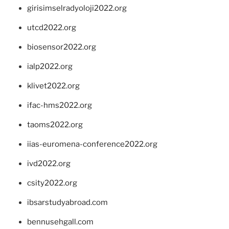
girisimselradyoloji2022.org
utcd2022.org
biosensor2022.org
ialp2022.org
klivet2022.org
ifac-hms2022.org
taoms2022.org
iias-euromena-conference2022.org
ivd2022.org
csity2022.org
ibsarstudyabroad.com
bennusehgall.com