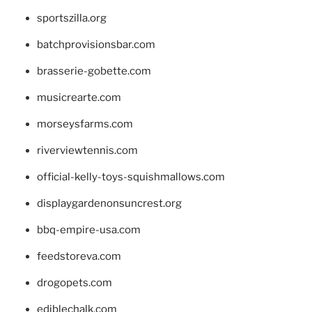
sportszilla.org
batchprovisionsbar.com
brasserie-gobette.com
musicrearte.com
morseysfarms.com
riverviewtennis.com
official-kelly-toys-squishmallows.com
displaygardenonsuncrest.org
bbq-empire-usa.com
feedstoreva.com
drogopets.com
ediblechalk.com