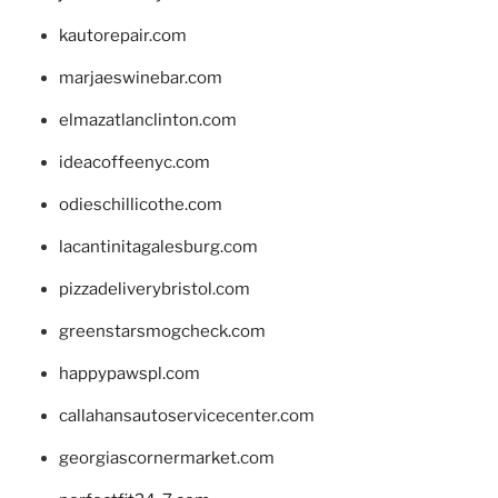
kautorepair.com
marjaeswinebar.com
elmazatlanclinton.com
ideacoffeenyc.com
odieschillicothe.com
lacantinitagalesburg.com
pizzadeliverybristol.com
greenstarsmogcheck.com
happypawspl.com
callahansautoservicecenter.com
georgiascornermarket.com