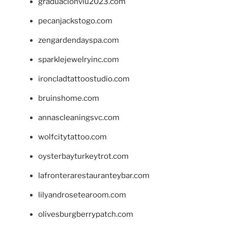
graduacionviu2023.com
pecanjackstogo.com
zengardendayspa.com
sparklejewelryinc.com
ironcladtattoostudio.com
bruinshome.com
annascleaningsvc.com
wolfcitytattoo.com
oysterbayturkeytrot.com
lafronterarestauranteybar.com
lilyandrosetearoom.com
olivesburgberrypatch.com