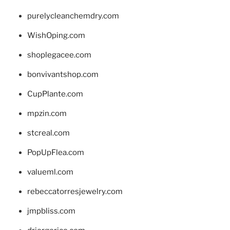
purelycleanchemdry.com
WishOping.com
shoplegacee.com
bonvivantshop.com
CupPlante.com
mpzin.com
stcreal.com
PopUpFlea.com
valueml.com
rebeccatorresjewelry.com
jmpbliss.com