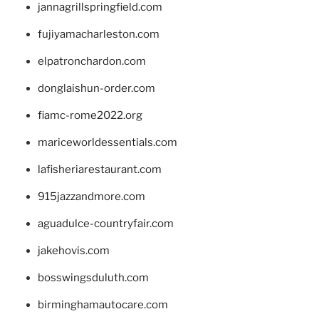
jannagrillspringfield.com
fujiyamacharleston.com
elpatronchardon.com
donglaishun-order.com
fiamc-rome2022.org
mariceworldessentials.com
lafisheriarestaurant.com
915jazzandmore.com
aguadulce-countryfair.com
jakehovis.com
bosswingsduluth.com
birminghamautocare.com