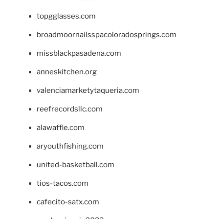
topgglasses.com
broadmoornailsspacoloradosprings.com
missblackpasadena.com
anneskitchen.org
valenciamarketytaqueria.com
reefrecordsllc.com
alawaffle.com
aryouthfishing.com
united-basketball.com
tios-tacos.com
cafecito-satx.com