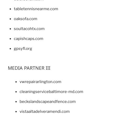
tabletennisnearme.com
oaksofa.com
soultacohtx.com
capishcaps.com
gpsyfl.org
MEDIA PARTNER III
vwrepairarlington.com
cleaningservicebaltimore-md.com
beckslandscapeandfence.com
vistaaltadelveramendi.com