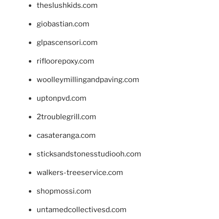
theslushkids.com
giobastian.com
glpascensori.com
rifloorepoxy.com
woolleymillingandpaving.com
uptonpvd.com
2troublegrill.com
casateranga.com
sticksandstonesstudiooh.com
walkers-treeservice.com
shopmossi.com
untamedcollectivesd.com