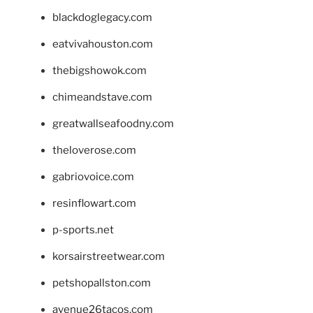
blackdoglegacy.com
eatvivahouston.com
thebigshowok.com
chimeandstave.com
greatwallseafoodny.com
theloverose.com
gabriovoice.com
resinflowart.com
p-sports.net
korsairstreetwear.com
petshopallston.com
avenue26tacos.com