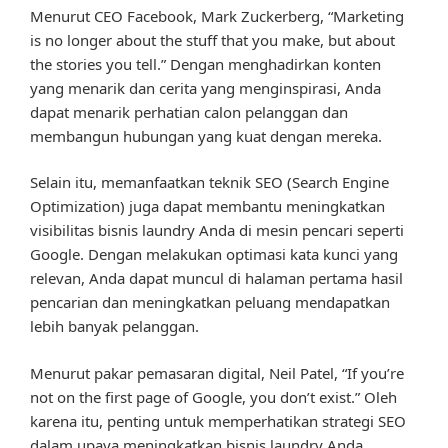
Menurut CEO Facebook, Mark Zuckerberg, “Marketing
is no longer about the stuff that you make, but about
the stories you tell.” Dengan menghadirkan konten
yang menarik dan cerita yang menginspirasi, Anda
dapat menarik perhatian calon pelanggan dan
membangun hubungan yang kuat dengan mereka.
Selain itu, memanfaatkan teknik SEO (Search Engine
Optimization) juga dapat membantu meningkatkan
visibilitas bisnis laundry Anda di mesin pencari seperti
Google. Dengan melakukan optimasi kata kunci yang
relevan, Anda dapat muncul di halaman pertama hasil
pencarian dan meningkatkan peluang mendapatkan
lebih banyak pelanggan.
Menurut pakar pemasaran digital, Neil Patel, “If you’re
not on the first page of Google, you don’t exist.” Oleh
karena itu, penting untuk memperhatikan strategi SEO
dalam upaya meningkatkan bisnis laundry Anda.