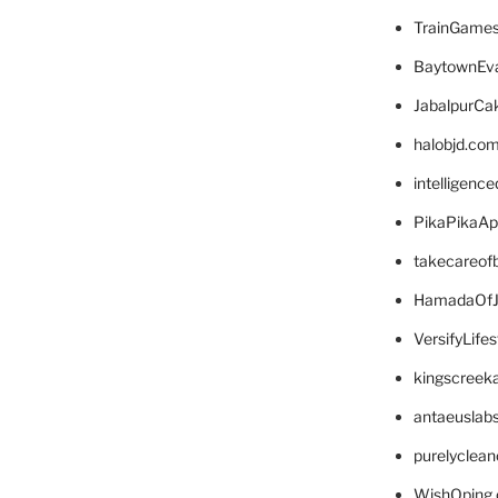
TrainGame
BaytownEva
JabalpurCa
halobjd.co
intelligenc
PikaPikaA
takecareof
HamadaOfJ
VersifyLife
kingscreek
antaeuslab
purelyclea
WishOping