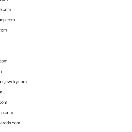
e.com
hop.com
.com
.com
m
resjewelry.com
om
.com
pa.com
erdds.com