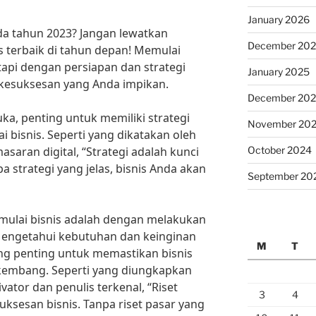
January 2026
da tahun 2023? Jangan lewatkan
December 20
s terbaik di tahun depan! Memulai
api dengan persiapan dan strategi
January 2025
 kesuksesan yang Anda impikan.
December 20
ka, penting untuk memiliki strategi
November 20
bisnis. Seperti yang dikatakan oleh
October 2024
asaran digital, “Strategi adalah kunci
a strategi yang jelas, bisnis Anda akan
September 20
emulai bisnis adalah dengan melakukan
Mengetahui kebutuhan dan keinginan
M
T
ng penting untuk memastikan bisnis
kembang. Seperti yang diungkapkan
vator dan penulis terkenal, “Riset
3
4
uksesan bisnis. Tanpa riset pasar yang