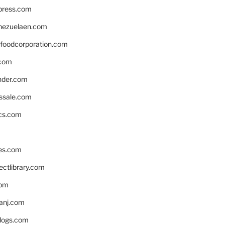
xpress.com
nezuelaen.com
foodcorporation.com
.com
nder.com
ssale.com
ics.com
es.com
ctlibrary.com
com
anj.com
blogs.com