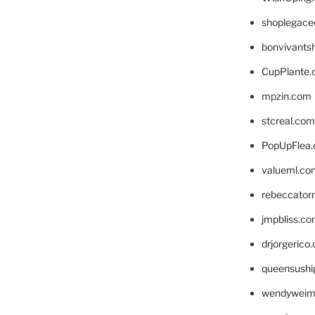
shoplegace
bonvivants
CupPlante
mpzin.com
stcreal.com
PopUpFlea
valueml.co
rebeccator
jmpbliss.c
drjorgerico
queensushi
wendyweim