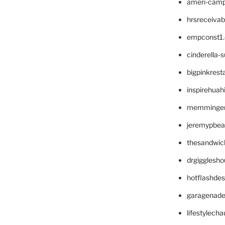
ameri-cam
hrsreceiva
empconst1
cinderella-
bigpinkrest
inspirehuah
memminger
jeremypbea
thesandwic
drgigglesh
hotflashde
garagenad
lifestylech