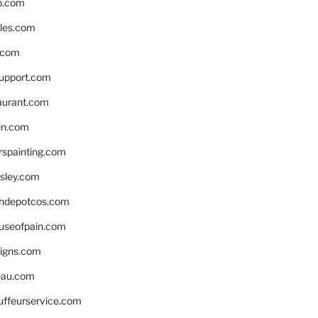
p.com
bles.com
.com
support.com
aurant.com
in.com
spainting.com
sley.com
hdepotcos.com
ouseofpain.com
signs.com
eau.com
auffeurservice.com