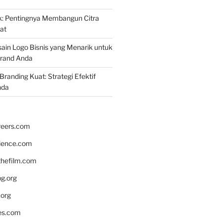
k: Pentingnya Membangun Citra
at
ain Logo Bisnis yang Menarik untuk
rand Anda
randing Kuat: Strategi Efektif
nda
reers.com
rience.com
hefilm.com
bg.org
.org
es.com