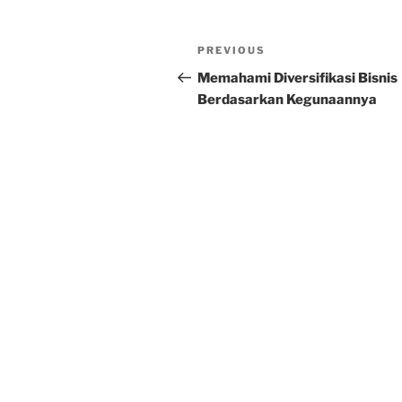
Post
Previous
PREVIOUS
navigation
Post
Memahami Diversifikasi Bisnis
Berdasarkan Kegunaannya