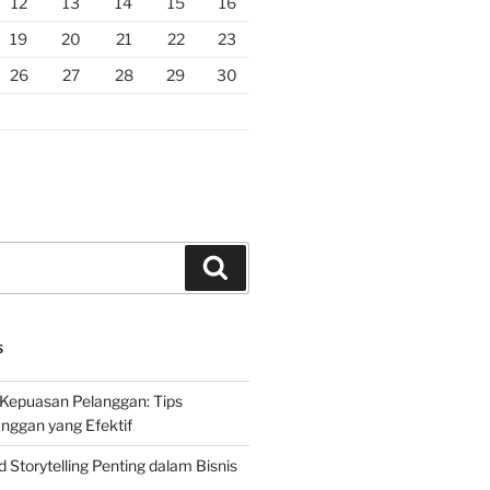
12
13
14
15
16
19
20
21
22
23
26
27
28
29
30
Search
S
Kepuasan Pelanggan: Tips
nggan yang Efektif
Storytelling Penting dalam Bisnis