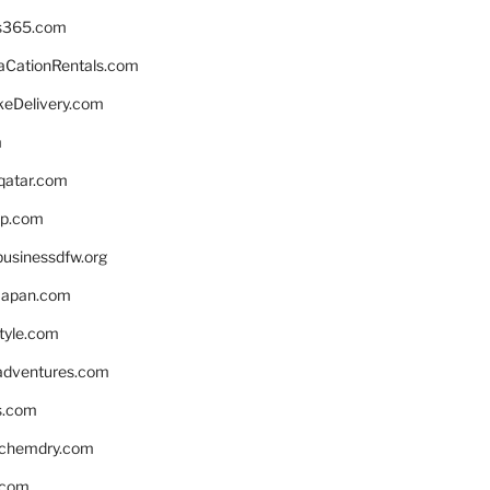
s365.com
CationRentals.com
keDelivery.com
m
eqatar.com
pp.com
businessdfw.org
apan.com
style.com
adventures.com
s.com
nchemdry.com
.com