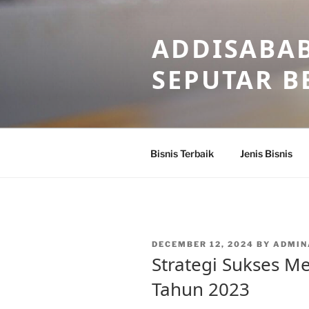
Skip
to
ADDISABAB
content
SEPUTAR BE
Bisnis Terbaik
Jenis Bisnis
POSTED
DECEMBER 12, 2024
BY
ADMIN
ON
Strategi Sukses Me
Tahun 2023