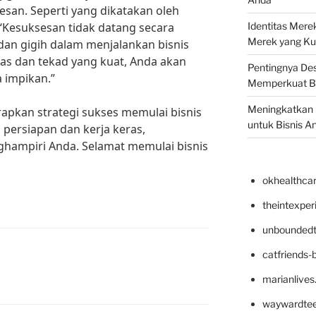
san. Seperti yang dikatakan oleh
, “Kesuksesan tidak datang secara
Identitas Mere
Merek yang Ku
 dan gigih dalam menjalankan bisnis
as dan tekad yang kuat, Anda akan
Pentingnya Des
 impikan.”
Memperkuat B
Meningkatkan B
rapkan strategi sukses memulai bisnis
untuk Bisnis A
 persiapan dan kerja keras,
hampiri Anda. Selamat memulai bisnis
okhealthca
theintexpe
unboundedt
catfriends-
marianlives
waywardte