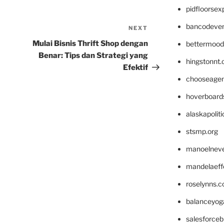
pidfloorse
bancodeve
NEXT
Next
Post
Mulai Bisnis Thrift Shop dengan
bettermood
Benar: Tips dan Strategi yang
hingstonnt
Efektif
chooseage
hoverboard
alaskapolit
stsmp.org
manoelnev
mandelaeffe
roselynns.
balanceyog
salesforce