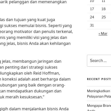
10
11
enarik pelanggan dan memenangkan
17
18
24
25
jelas dan tujuan yang kuat juga
i sukses memulai bisnis. Seperti yang
31
eorang motivator dan penulis terkenal,
« Mar
nis yang memiliki visi yang jelas dan
ang jelas, bisnis Anda akan kehilangan
Search
ang jelas, membangun jaringan dan
for:
n penting dari strategi sukses
 diungkapkan oleh Reid Hoffman,
an koneksi adalah aset berharga dalam
RECENT POST
ubungan yang baik dengan orang-
 akan mendapatkan dukungan dan
Meningkatkan 
uk meraih kesuksesan.”
Pelayanan Pela
Mengapa Brand 
 gigih dalam menjalankan bisnis Anda
Anda