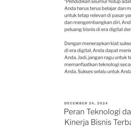
“Pendidikan seumur hidup adala
Anda harus terus belajar dan
untuk tetap relevan di pasar y
dan mengembangkan diri, And
peluang bisnis di era digital de
Dengan menerapkan kiat sukse
di era digital, Anda dapat men
Anda. Jadi, jangan ragu untuk te
memanfaatkan teknologi secar
Anda. Sukses selalu untuk And
POSTED
DECEMBER 24, 2024
ON
Peran Teknologi d
Kinerja Bisnis Ter