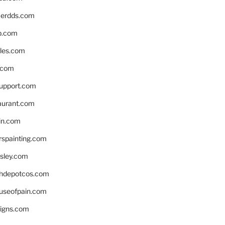
erdds.com
p.com
bles.com
.com
support.com
aurant.com
in.com
spainting.com
sley.com
hdepotcos.com
ouseofpain.com
signs.com