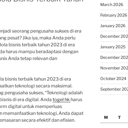
March 2026
February 2026
January 2026
njadi seorang pengusaha sukses di era
December 20
ng pesat? Jika iya, maka Anda perlu
la bisnis terbaik tahun 2023 di era
January 2025
Anda harus mampu beradaptasi dengan
December 20
snis Anda tetap relevan dan
November 20
October 2024
a bisnis terbaik tahun 2023 di era
aatkan teknologi secara maksimal.
September 20
g pengusaha sukses, “Teknologi adalah
snis di era digital. Anda
togel hk
harus
rm digital untuk memperluas
an memanfaatkan teknologi, Anda dapat
M
T
masaran secara efektif dan efisien.