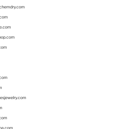
nchemdry.com
.com
e.com
hop.com
.com
.com
m
resjewelry.com
om
.com
pa.com