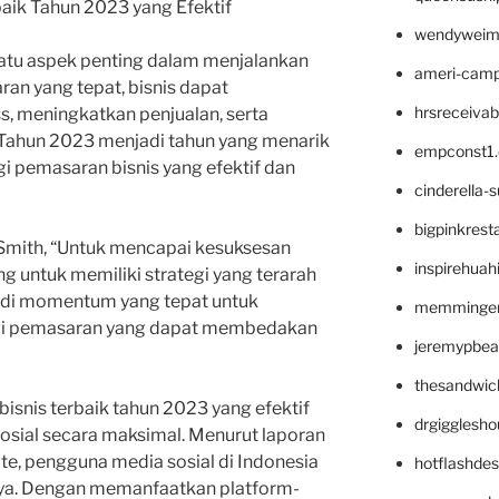
baik Tahun 2023 yang Efektif
wendyweim
atu aspek penting dalam menjalankan
ameri-cam
ran yang tepat, bisnis dapat
hrsreceiva
, meningkatkan penjualan, serta
Tahun 2023 menjadi tahun yang menarik
empconst1
 pemasaran bisnis yang efektif dan
cinderella-
bigpinkrest
Smith, “Untuk mencapai kesuksesan
inspirehuah
g untuk memiliki strategi yang terarah
adi momentum yang tepat untuk
memminger
gi pemasaran yang dapat membedakan
jeremypbea
thesandwic
bisnis terbaik tahun 2023 yang efektif
drgigglesh
sial secara maksimal. Menurut laporan
te, pengguna media sosial di Indonesia
hotflashde
nya. Dengan memanfaatkan platform-