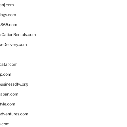
anj.com
blogs.com
s365.com
CationRentals.com
keDelivery.com
m
eqatar.com
pp.com
businessdfw.org
apan.com
style.com
adventures.com
s.com