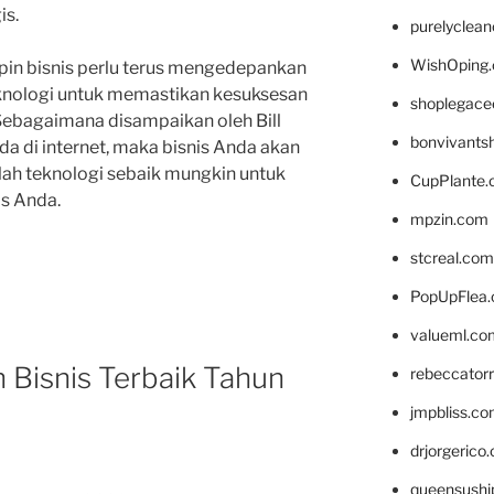
is.
purelyclea
WishOping
in bisnis perlu terus mengedepankan
eknologi untuk memastikan kesuksesan
shoplegace
Sebagaimana disampaikan oleh Bill
bonvivants
ada di internet, maka bisnis Anda akan
nlah teknologi sebaik mungkin untuk
CupPlante
s Anda.
mpzin.com
stcreal.com
PopUpFlea
valueml.co
 Bisnis Terbaik Tahun
rebeccator
jmpbliss.c
drjorgerico
queensushi