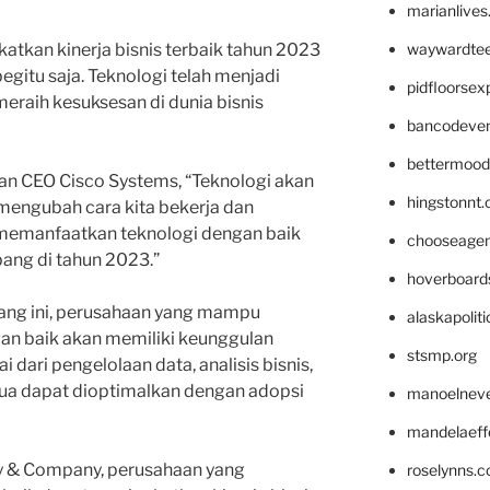
marianlives
waywardte
atkan kinerja bisnis terbaik tahun 2023
gitu saja. Teknologi telah menjadi
pidfloorse
eraih kesuksesan di dunia bisnis
bancodeve
bettermood
n CEO Cisco Systems, “Teknologi akan
hingstonnt
engubah cara kita bekerja dan
 memanfaatkan teknologi dengan baik
chooseage
ang di tahun 2023.”
hoverboard
arang ini, perusahaan yang mampu
alaskapolit
n baik akan memiliki keunggulan
stsmp.org
i dari pengelolaan data, analisis bisnis,
mua dapat dioptimalkan dengan adopsi
manoelnev
mandelaeffe
y & Company, perusahaan yang
roselynns.