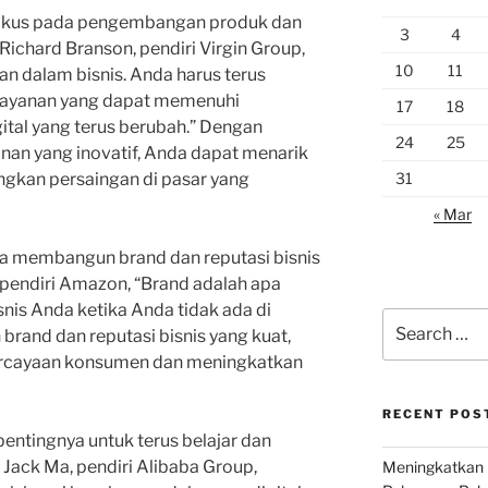
k fokus pada pengembangan produk dan
3
4
 Richard Branson, pendiri Virgin Group,
10
11
an dalam bisnis. Anda harus terus
ayanan yang dapat memenuhi
17
18
ital yang terus berubah.” Dengan
24
25
an yang inovatif, Anda dapat menarik
31
kan persaingan di pasar yang
« Mar
ya membangun brand dan reputasi bisnis
 pendiri Amazon, “Brand adalah apa
nis Anda ketika Anda tidak ada di
Search
and dan reputasi bisnis yang kuat,
for:
cayaan konsumen dan meningkatkan
RECENT POS
 pentingnya untuk terus belajar dan
Jack Ma, pendiri Alibaba Group,
Meningkatkan 