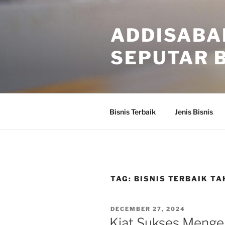
Skip
to
ADDISABA
content
SEPUTAR B
Bisnis Terbaik
Jenis Bisnis
TAG:
BISNIS TERBAIK TA
POSTED
DECEMBER 27, 2024
ON
Kiat Sukses Mengel