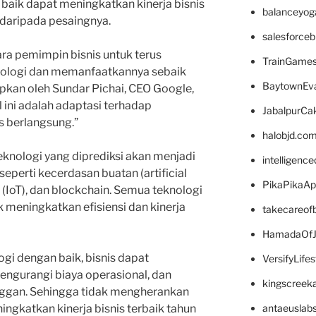
aik dapat meningkatkan kinerja bisnis
balanceyog
daripada pesaingnya.
salesforce
para pemimpin bisnis untuk terus
TrainGame
ologi dan memanfaatkannya sebaik
BaytownEva
pkan oleh Sundar Pichai, CEO Google,
l ini adalah adaptasi terhadap
JabalpurCa
s berlangsung.”
halobjd.co
eknologi yang diprediksi akan menjadi
intelligenc
seperti kecerdasan buatan (artificial
PikaPikaA
gs (IoT), dan blockchain. Semua teknologi
k meningkatkan efisiensi dan kinerja
takecareof
HamadaOfJ
i dengan baik, bisnis dapat
VersifyLife
ngurangi biaya operasional, dan
kingscreek
ggan. Sehingga tidak mengherankan
antaeuslab
ingkatkan kinerja bisnis terbaik tahun