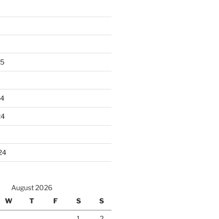
25
24
24
24
August 2026
W
T
F
S
S
1
2