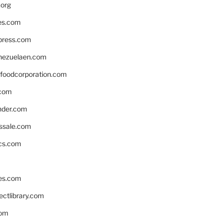
.org
es.com
xpress.com
nezuelaen.com
foodcorporation.com
.com
nder.com
ssale.com
ics.com
es.com
ctlibrary.com
com