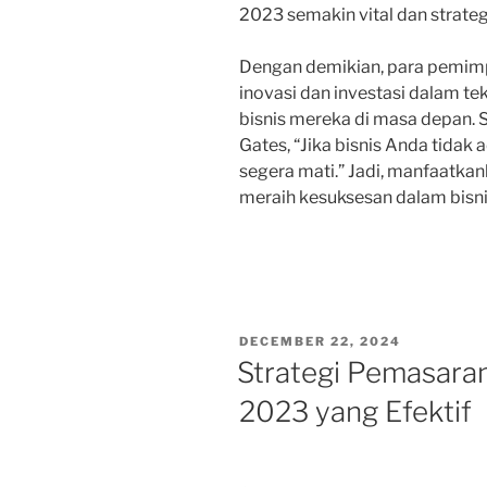
2023 semakin vital dan strateg
Dengan demikian, para pemimp
inovasi dan investasi dalam t
bisnis mereka di masa depan. 
Gates, “Jika bisnis Anda tidak 
segera mati.” Jadi, manfaatka
meraih kesuksesan dalam bisni
POSTED
DECEMBER 22, 2024
ON
Strategi Pemasaran
2023 yang Efektif