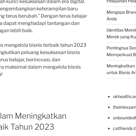
Pelayanan Pela
h kunci kesuksesan dalam era digital.
 mengembangkan keterampilan baru
Mengapa Brand 
ang terus berubah.” Dengan terus belajar
Anda
a dapat menghadapi tantangan dan
Identitas Mere
ngan lebih baik.
Merek yang Ku
s mengelola bisnis terbaik tahun 2023
Pentingnya Des
ingkatkan peluang kesuksesan bisnis
Memperkuat B
rus belajar, berinovasi, dan
Meningkatkan B
a maksimal dalam mengelola bisnis
untuk Bisnis A
a!
okhealthca
theintexpe
alam Meningkatkan
unboundedt
baik Tahun 2023
catfriends-