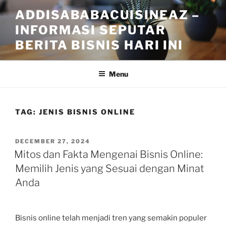
Skip
ADDISABABACUISINEAZ –
to
INFORMASI SEPUTAR
content
BERITA BISNIS HARI INI
Menu
TAG:
JENIS BISNIS ONLINE
POSTED
DECEMBER 27, 2024
ON
Mitos dan Fakta Mengenai Bisnis Online:
Memilih Jenis yang Sesuai dengan Minat
Anda
Bisnis online telah menjadi tren yang semakin populer