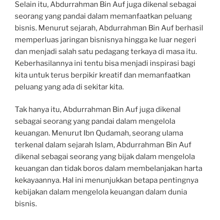
Selain itu, Abdurrahman Bin Auf juga dikenal sebagai
seorang yang pandai dalam memanfaatkan peluang
bisnis. Menurut sejarah, Abdurrahman Bin Auf berhasil
memperluas jaringan bisnisnya hingga ke luar negeri
dan menjadi salah satu pedagang terkaya di masa itu.
Keberhasilannya ini tentu bisa menjadi inspirasi bagi
kita untuk terus berpikir kreatif dan memanfaatkan
peluang yang ada di sekitar kita.
Tak hanya itu, Abdurrahman Bin Auf juga dikenal
sebagai seorang yang pandai dalam mengelola
keuangan. Menurut Ibn Qudamah, seorang ulama
terkenal dalam sejarah Islam, Abdurrahman Bin Auf
dikenal sebagai seorang yang bijak dalam mengelola
keuangan dan tidak boros dalam membelanjakan harta
kekayaannya. Hal ini menunjukkan betapa pentingnya
kebijakan dalam mengelola keuangan dalam dunia
bisnis.