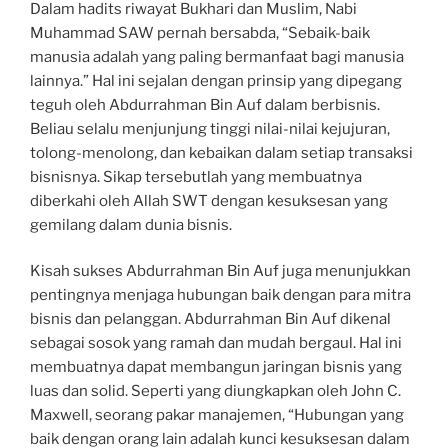
Dalam hadits riwayat Bukhari dan Muslim, Nabi
Muhammad SAW pernah bersabda, “Sebaik-baik
manusia adalah yang paling bermanfaat bagi manusia
lainnya.” Hal ini sejalan dengan prinsip yang dipegang
teguh oleh Abdurrahman Bin Auf dalam berbisnis.
Beliau selalu menjunjung tinggi nilai-nilai kejujuran,
tolong-menolong, dan kebaikan dalam setiap transaksi
bisnisnya. Sikap tersebutlah yang membuatnya
diberkahi oleh Allah SWT dengan kesuksesan yang
gemilang dalam dunia bisnis.
Kisah sukses Abdurrahman Bin Auf juga menunjukkan
pentingnya menjaga hubungan baik dengan para mitra
bisnis dan pelanggan. Abdurrahman Bin Auf dikenal
sebagai sosok yang ramah dan mudah bergaul. Hal ini
membuatnya dapat membangun jaringan bisnis yang
luas dan solid. Seperti yang diungkapkan oleh John C.
Maxwell, seorang pakar manajemen, “Hubungan yang
baik dengan orang lain adalah kunci kesuksesan dalam