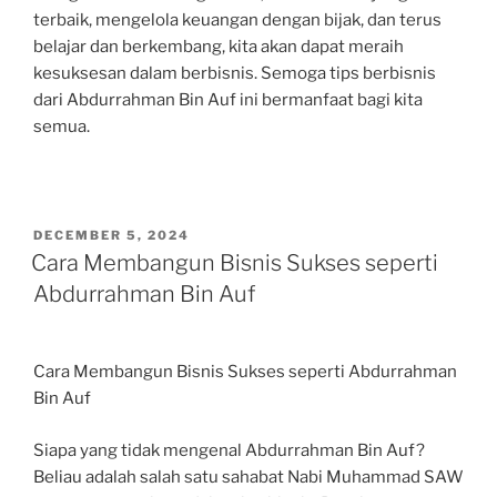
terbaik, mengelola keuangan dengan bijak, dan terus
belajar dan berkembang, kita akan dapat meraih
kesuksesan dalam berbisnis. Semoga tips berbisnis
dari Abdurrahman Bin Auf ini bermanfaat bagi kita
semua.
POSTED
DECEMBER 5, 2024
ON
Cara Membangun Bisnis Sukses seperti
Abdurrahman Bin Auf
Cara Membangun Bisnis Sukses seperti Abdurrahman
Bin Auf
Siapa yang tidak mengenal Abdurrahman Bin Auf?
Beliau adalah salah satu sahabat Nabi Muhammad SAW