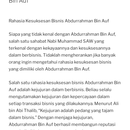
Bin Auf
Rahasia Kesuksesan Bisnis Abdurrahman Bin Auf
Siapa yang tidak kenal dengan Abdurrahman Bin Auf,
salah satu sahabat Nabi Muhammad SAW yang
terkenal dengan kekayaannya dan kesuksesannya
dalam berbisnis. Tidaklah mengherankan jika banyak
orang ingin mengetahui rahasia kesuksesan bisnis
yang dimiliki oleh Abdurrahman Bin Auf.
Salah satu rahasia kesuksesan bisnis Abdurrahman Bin
Auf adalah kejujuran dalam berbisnis. Beliau selalu
mengutamakan kejujuran dan kepercayaan dalam
setiap transaksi bisnis yang dilakukannya. Menurut Ali
bin Abi Thalib, “Kejujuran adalah pedang yang tajam
dalam bisnis.” Dengan menjaga kejujuran,
Abdurrahman Bin Auf berhasil membangun reputasi