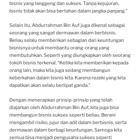
bisnis yang langgeng dan sukses. Tanpa kejujuran,
bisnis tidak akan bisa bertahan dalam jangka panjang.”
Selain itu, Abdurrahman Bin Auf juga dikenal sebagai
seorang yang sangat dermawan dalam berbisnis.
Beliau selalu memberikan sebagian dari keuntungan
bisnisnya untuk membantu orang-orang yang
membutuhkan. Seperti yang diungkapkan oleh seorang
tokoh bisnis terkenal, “Ketika kita memberikan kepada
orang lain, maka kita juga sedang membangun
keberkahan dalam bisnis kita. Karena rezeki yang kita
dapatkan akan selalu berlipat ganda.”
Dengan menerapkan prinsip-prinsip yang telah
diajarkan oleh Abdurrahman Bin Auf, kita juga bisa
membangun bisnis sukses seperti beliau. Berani
mengambil risiko, jujur dan adil dalam berbisnis, serta
dermawan dalam berbagi keuntungan. Semoga kita
semua bisa menjadi pengusaha sukses seperti