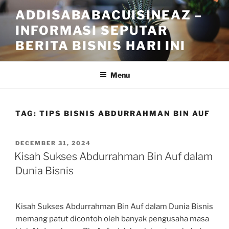
Skip
ADDISABABACUISINEAZ –
to
INFORMASI SEPUTAR
content
BERITA BISNIS HARI INI
Menu
TAG:
TIPS BISNIS ABDURRAHMAN BIN AUF
POSTED
DECEMBER 31, 2024
ON
Kisah Sukses Abdurrahman Bin Auf dalam
Dunia Bisnis
Kisah Sukses Abdurrahman Bin Auf dalam Dunia Bisnis
memang patut dicontoh oleh banyak pengusaha masa