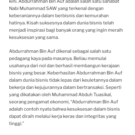
kini. Abdurrahman Bin Auf adalah salah satu sahabat
Nabi Muhammad SAW yang terkenal dengan
keberaniannya dalam berbisnis dan kemurahan
hatinya. Kisah suksesnya dalam dunia bisnis telah
menjadi inspirasi bagi banyak orang yang ingin meraih
kesuksesan yang sama.
Abdurrahman Bin Auf dikenal sebagai salah satu
pedagang kaya pada masanya. Beliau memulai
usahanya dari nol dan berhasil membangun kerajaan
bisnis yang besar. Keberhasilan Abdurrahman Bin Auf
dalam dunia bisnis tidak lepas dari keuletannya dalam
bekerja dan kejujurannya dalam bertransaksi. Seperti
yang dikatakan oleh Muhammad Abduh Tuasikal,
seorang pengamat ekonomi, “Abdurrahman Bin Auf
adalah contoh nyata bahwa kesuksesan dalam bisnis
dapat diraih melalui kerja keras dan integritas yang
tinggi.”