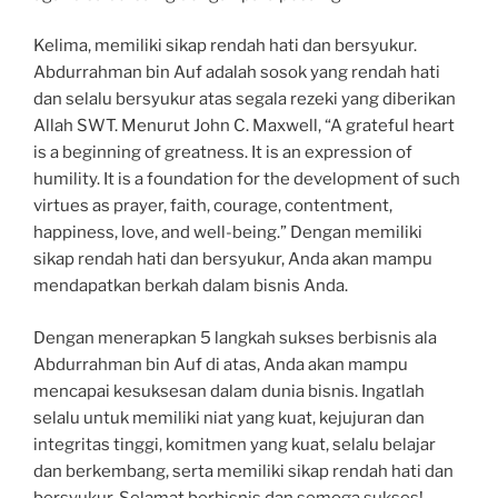
Kelima, memiliki sikap rendah hati dan bersyukur.
Abdurrahman bin Auf adalah sosok yang rendah hati
dan selalu bersyukur atas segala rezeki yang diberikan
Allah SWT. Menurut John C. Maxwell, “A grateful heart
is a beginning of greatness. It is an expression of
humility. It is a foundation for the development of such
virtues as prayer, faith, courage, contentment,
happiness, love, and well-being.” Dengan memiliki
sikap rendah hati dan bersyukur, Anda akan mampu
mendapatkan berkah dalam bisnis Anda.
Dengan menerapkan 5 langkah sukses berbisnis ala
Abdurrahman bin Auf di atas, Anda akan mampu
mencapai kesuksesan dalam dunia bisnis. Ingatlah
selalu untuk memiliki niat yang kuat, kejujuran dan
integritas tinggi, komitmen yang kuat, selalu belajar
dan berkembang, serta memiliki sikap rendah hati dan
bersyukur. Selamat berbisnis dan semoga sukses!