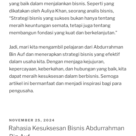
yang baik dalam menjalankan bisnis. Seperti yang
dikatakan oleh Auliya Khan, seorang analis bisnis,
“Strategi bisnis yang sukses bukan hanya tentang
meraih keuntungan semata, tetapi juga tentang
membangun fondasi yang kuat dan berkelanjutan.”
Jadi, mari kita mengambil pelajaran dari Abdurrahman
Bin Auf dan menerapkan strategi bisnis yang efektif
dalam usaha kita. Dengan menjaga kejujuran,
kepercayaan, keberkahan, dan hubungan yang baik, kita
dapat meraih kesuksesan dalam berbisnis. Semoga
artikel ini bermanfaat dan menjadi inspirasi bagi para
pengusaha.
POSTED
NOVEMBER 25, 2024
ON
Rahasia Kesuksesan Bisnis Abdurrahman