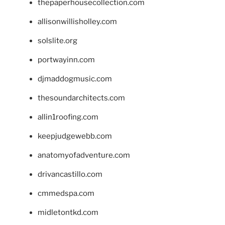
thepaperhousecollection.com
allisonwillisholley.com
solslite.org
portwayinn.com
djmaddogmusic.com
thesoundarchitects.com
allin1roofing.com
keepjudgewebb.com
anatomyofadventure.com
drivancastillo.com
cmmedspa.com
midletontkd.com