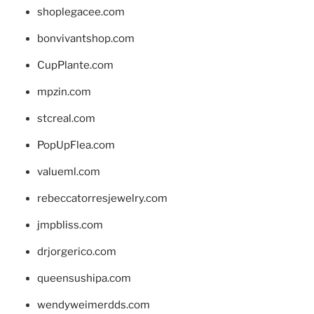
shoplegacee.com
bonvivantshop.com
CupPlante.com
mpzin.com
stcreal.com
PopUpFlea.com
valueml.com
rebeccatorresjewelry.com
jmpbliss.com
drjorgerico.com
queensushipa.com
wendyweimerdds.com