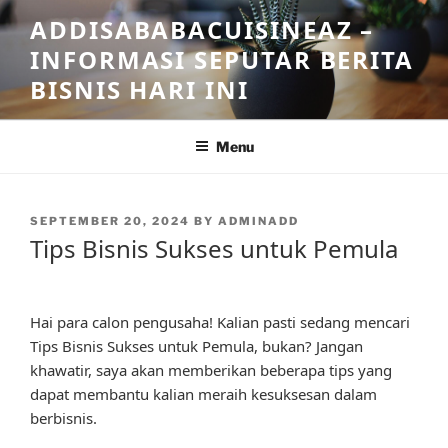
Skip
ADDISABABACUISINEAZ –
to
INFORMASI SEPUTAR BERITA
content
BISNIS HARI INI
Menu
POSTED
SEPTEMBER 20, 2024
BY
ADMINADD
ON
Tips Bisnis Sukses untuk Pemula
Hai para calon pengusaha! Kalian pasti sedang mencari
Tips Bisnis Sukses untuk Pemula, bukan? Jangan
khawatir, saya akan memberikan beberapa tips yang
dapat membantu kalian meraih kesuksesan dalam
berbisnis.