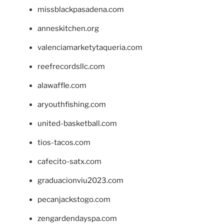
missblackpasadena.com
anneskitchen.org
valenciamarketytaqueria.com
reefrecordsllc.com
alawaffle.com
aryouthfishing.com
united-basketball.com
tios-tacos.com
cafecito-satx.com
graduacionviu2023.com
pecanjackstogo.com
zengardendayspa.com