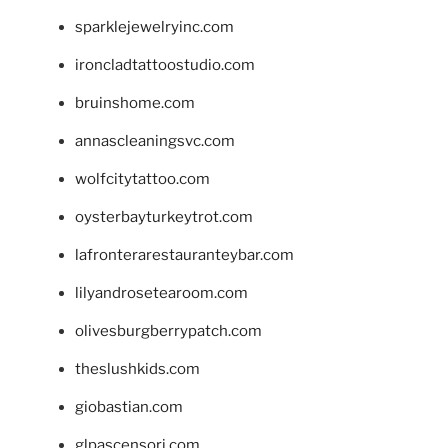
sparklejewelryinc.com
ironcladtattoostudio.com
bruinshome.com
annascleaningsvc.com
wolfcitytattoo.com
oysterbayturkeytrot.com
lafronterarestauranteybar.com
lilyandrosetearoom.com
olivesburgberrypatch.com
theslushkids.com
giobastian.com
glpascensori.com