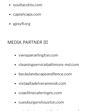
soultacohtx.com
capishcaps.com
gpsyfl.org
MEDIA PARTNER III
vwrepairarlington.com
cleaningservicebaltimore-md.com
beckslandscapeandfence.com
vistaaltadelveramendi.com
coastlinecateringnc.com
cuesburgershouston.com