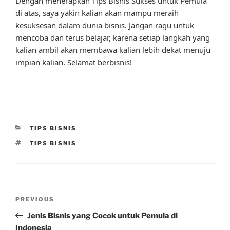
Dengan menerapkan Tips Bisnis Sukses untuk Pemula
di atas, saya yakin kalian akan mampu meraih
kesuksesan dalam dunia bisnis. Jangan ragu untuk
mencoba dan terus belajar, karena setiap langkah yang
kalian ambil akan membawa kalian lebih dekat menuju
impian kalian. Selamat berbisnis!
CATEGORIES
TIPS BISNIS
TAGS
TIPS BISNIS
Post
Previous
PREVIOUS
navigation
Post
Jenis Bisnis yang Cocok untuk Pemula di
Indonesia