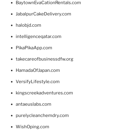
BaytownEvaCationRentals.com
JabalpurCakeDelivery.com
halobjd.com
intelligenceqatar.com
PikaPikaApp.com
takecareofbusinessdfw.org
HamadaOfJapan.com
VersifyLifestyle.com
kingscreekadventures.com
antaeuslabs.com
purelycleanchemdry.com
WishOping.com