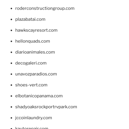
roderconstructiongroup.com
plazabatai.com
hawkscayresort.com
hellonquads.com
diarioanimales.com
decogaleri.com
unavozparadios.com
shoes-vert.com
elbotanicopanama.com
shadyoaksrockportrvpark.com
jccoinlaundry.com
kautorepair.com