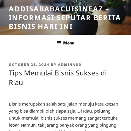
Skip
ADDISABABACUISINEAZ –
to
INFORMASI SEPUTAR BERITA
content
BISNIS HARI INI
Menu
POSTED
OCTOBER 23, 2024
BY
ADMINADD
ON
Tips Memulai Bisnis Sukses di
Riau
Bisnis merupakan salah satu jalan menuju kesuksesan
yang bisa diambil oleh siapa saja. Di Riau, peluang
untuk memulai bisnis sukses memang sangat terbuka
lebar. Namun, tak jarang banyak orang yang bingung