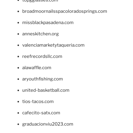
topgglasses.com
broadmoornailsspacoloradosprings.com
missblackpasadena.com
anneskitchen.org
valenciamarketytaqueria.com
reefrecordsllc.com
alawaffle.com
aryouthfishing.com
united-basketball.com
tios-tacos.com
cafecito-satx.com
graduacionviu2023.com