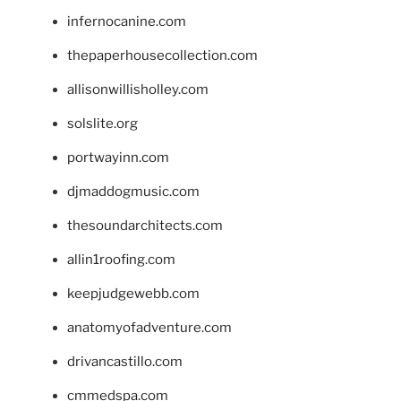
infernocanine.com
thepaperhousecollection.com
allisonwillisholley.com
solslite.org
portwayinn.com
djmaddogmusic.com
thesoundarchitects.com
allin1roofing.com
keepjudgewebb.com
anatomyofadventure.com
drivancastillo.com
cmmedspa.com