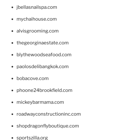
jbellasnailspa.com
mychaihouse.com
alvisgrooming.com
thegeorginaestate.com
blythewoodseafood.com
paolosdelibangkok.com
bobacove.com
phoone24brookfield.com
mickeybarmama.com
roadwayconstructioninc.com
shopdragonflyboutique.com
sportszilla.org