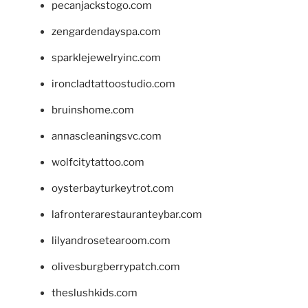
pecanjackstogo.com
zengardendayspa.com
sparklejewelryinc.com
ironcladtattoostudio.com
bruinshome.com
annascleaningsvc.com
wolfcitytattoo.com
oysterbayturkeytrot.com
lafronterarestauranteybar.com
lilyandrosetearoom.com
olivesburgberrypatch.com
theslushkids.com