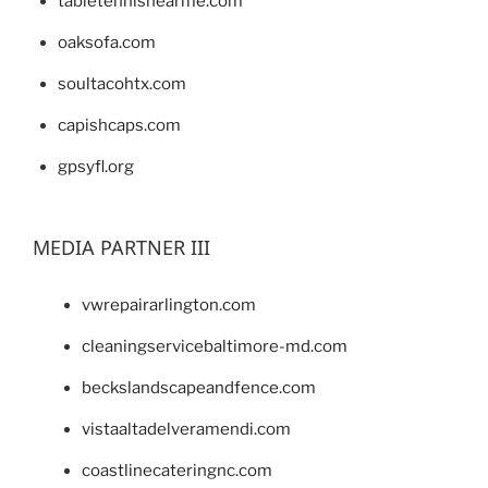
tabletennisnearme.com
oaksofa.com
soultacohtx.com
capishcaps.com
gpsyfl.org
MEDIA PARTNER III
vwrepairarlington.com
cleaningservicebaltimore-md.com
beckslandscapeandfence.com
vistaaltadelveramendi.com
coastlinecateringnc.com