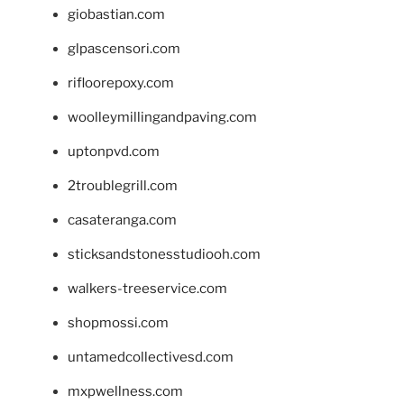
giobastian.com
glpascensori.com
rifloorepoxy.com
woolleymillingandpaving.com
uptonpvd.com
2troublegrill.com
casateranga.com
sticksandstonesstudiooh.com
walkers-treeservice.com
shopmossi.com
untamedcollectivesd.com
mxpwellness.com