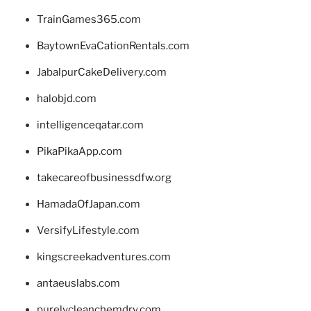
TrainGames365.com
BaytownEvaCationRentals.com
JabalpurCakeDelivery.com
halobjd.com
intelligenceqatar.com
PikaPikaApp.com
takecareofbusinessdfw.org
HamadaOfJapan.com
VersifyLifestyle.com
kingscreekadventures.com
antaeuslabs.com
purelycleanchemdry.com