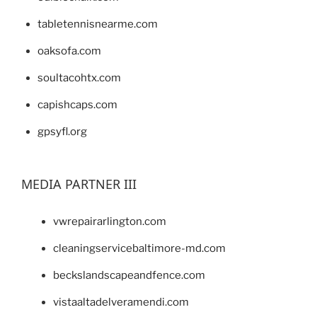
tabletennisnearme.com
oaksofa.com
soultacohtx.com
capishcaps.com
gpsyfl.org
MEDIA PARTNER III
vwrepairarlington.com
cleaningservicebaltimore-md.com
beckslandscapeandfence.com
vistaaltadelveramendi.com