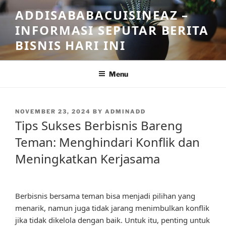
Skip
ADDISABABACUISINEAZ –
to
INFORMASI SEPUTAR BERITA
content
BISNIS HARI INI
Menu
POSTED
NOVEMBER 23, 2024
BY
ADMINADD
ON
Tips Sukses Berbisnis Bareng
Teman: Menghindari Konflik dan
Meningkatkan Kerjasama
Berbisnis bersama teman bisa menjadi pilihan yang
menarik, namun juga tidak jarang menimbulkan konflik
jika tidak dikelola dengan baik. Untuk itu, penting untuk