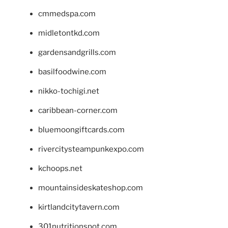
cmmedspa.com
midletontkd.com
gardensandgrills.com
basilfoodwine.com
nikko-tochigi.net
caribbean-corner.com
bluemoongiftcards.com
rivercitysteampunkexpo.com
kchoops.net
mountainsideskateshop.com
kirtlandcitytavern.com
301nutritionspot.com