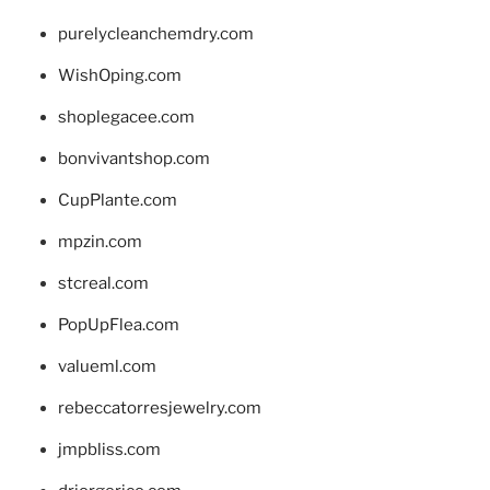
purelycleanchemdry.com
WishOping.com
shoplegacee.com
bonvivantshop.com
CupPlante.com
mpzin.com
stcreal.com
PopUpFlea.com
valueml.com
rebeccatorresjewelry.com
jmpbliss.com