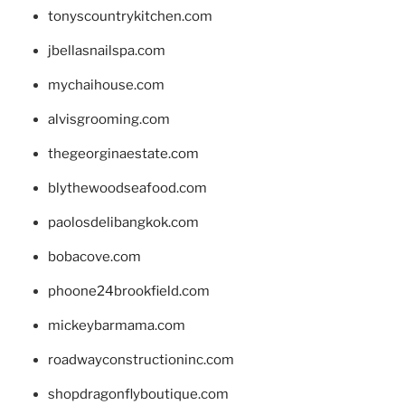
tonyscountrykitchen.com
jbellasnailspa.com
mychaihouse.com
alvisgrooming.com
thegeorginaestate.com
blythewoodseafood.com
paolosdelibangkok.com
bobacove.com
phoone24brookfield.com
mickeybarmama.com
roadwayconstructioninc.com
shopdragonflyboutique.com