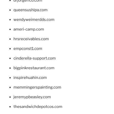
drjorgerico.com
queensushipa.com
wendyweimerdds.com
ameri-camp.com
hrsreceivables.com
empconst1.com
cinderella-support.com
bigpinkrestaurant.com
inspirehuahin.com
memmingerspainting.com
jeremypbeasley.com
thesandwichdepotcos.com