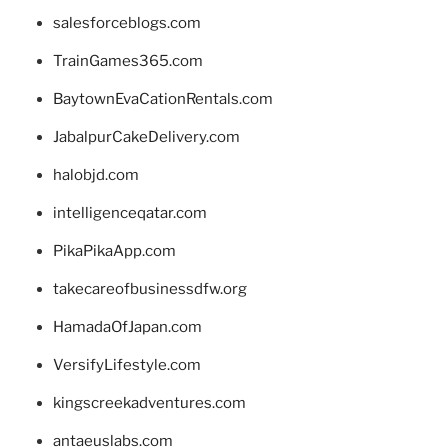
salesforceblogs.com
TrainGames365.com
BaytownEvaCationRentals.com
JabalpurCakeDelivery.com
halobjd.com
intelligenceqatar.com
PikaPikaApp.com
takecareofbusinessdfw.org
HamadaOfJapan.com
VersifyLifestyle.com
kingscreekadventures.com
antaeuslabs.com