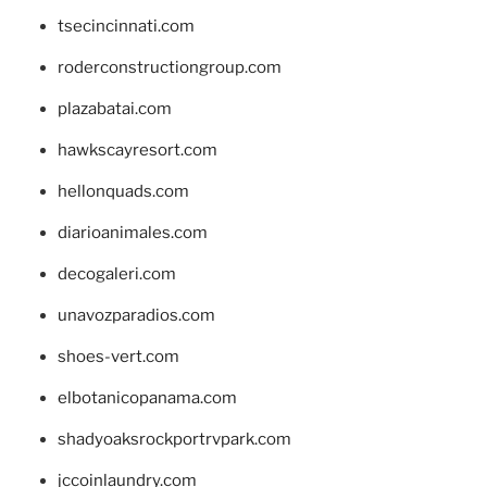
tsecincinnati.com
roderconstructiongroup.com
plazabatai.com
hawkscayresort.com
hellonquads.com
diarioanimales.com
decogaleri.com
unavozparadios.com
shoes-vert.com
elbotanicopanama.com
shadyoaksrockportrvpark.com
jccoinlaundry.com