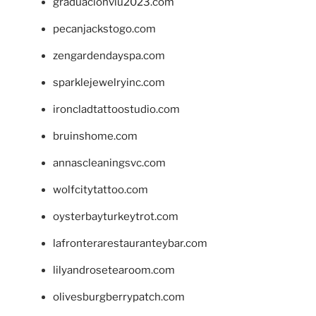
graduacionviu2023.com
pecanjackstogo.com
zengardendayspa.com
sparklejewelryinc.com
ironcladtattoostudio.com
bruinshome.com
annascleaningsvc.com
wolfcitytattoo.com
oysterbayturkeytrot.com
lafronterarestauranteybar.com
lilyandrosetearoom.com
olivesburgberrypatch.com