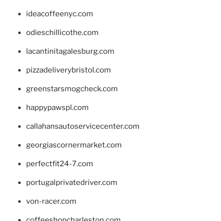
ideacoffeenyc.com
odieschillicothe.com
lacantinitagalesburg.com
pizzadeliverybristol.com
greenstarsmogcheck.com
happypawspl.com
callahansautoservicecenter.com
georgiascornermarket.com
perfectfit24-7.com
portugalprivatedriver.com
von-racer.com
coffeeshopcharleston.com