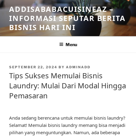
Skip
ADDISABABACUISINEAZ –
to
INFORMASI SEPUTAR BERITA
content
BISNIS HARI INI
Menu
POSTED
SEPTEMBER 22, 2024
BY
ADMINADD
ON
Tips Sukses Memulai Bisnis
Laundry: Mulai Dari Modal Hingga
Pemasaran
Anda sedang berencana untuk memulai bisnis laundry?
Selamat! Memulai bisnis laundry memang bisa menjadi
pilihan yang menguntungkan. Namun, ada beberapa