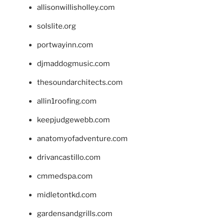
allisonwillisholley.com
solslite.org
portwayinn.com
djmaddogmusic.com
thesoundarchitects.com
allin1roofing.com
keepjudgewebb.com
anatomyofadventure.com
drivancastillo.com
cmmedspa.com
midletontkd.com
gardensandgrills.com