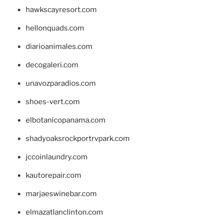
hawkscayresort.com
hellonquads.com
diarioanimales.com
decogaleri.com
unavozparadios.com
shoes-vert.com
elbotanicopanama.com
shadyoaksrockportrvpark.com
jccoinlaundry.com
kautorepair.com
marjaeswinebar.com
elmazatlanclinton.com