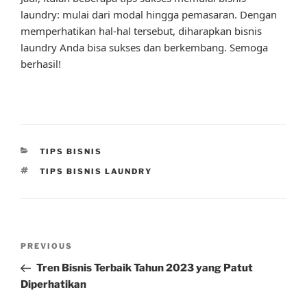
laundry: mulai dari modal hingga pemasaran. Dengan
memperhatikan hal-hal tersebut, diharapkan bisnis
laundry Anda bisa sukses dan berkembang. Semoga
berhasil!
CATEGORIES
TIPS BISNIS
TAGS
TIPS BISNIS LAUNDRY
Post
Previous
PREVIOUS
navigation
Post
Tren Bisnis Terbaik Tahun 2023 yang Patut
Diperhatikan