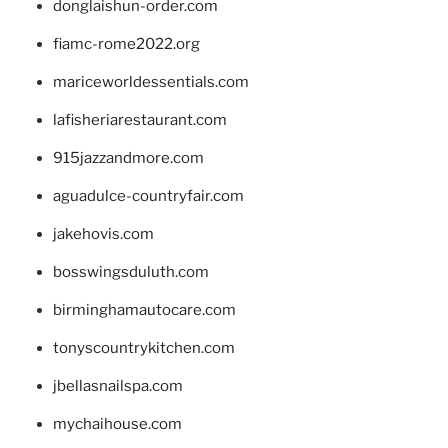
donglaishun-order.com
fiamc-rome2022.org
mariceworldessentials.com
lafisheriarestaurant.com
915jazzandmore.com
aguadulce-countryfair.com
jakehovis.com
bosswingsduluth.com
birminghamautocare.com
tonyscountrykitchen.com
jbellasnailspa.com
mychaihouse.com