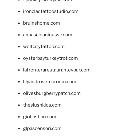
ironcladtattoostudio.com
bruinshome.com
annascleaningsvc.com
wolfcitytattoo.com
oysterbayturkeytrot.com
lafronterarestauranteybar.com
lilyandrosetearoom.com
olivesburgberrypatch.com
theslushkids.com
giobastian.com
glpascensori.com