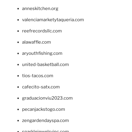
anneskitchen.org
valenciamarketytaqueria.com
reefrecordsllc.com
alawaffle.com
aryouthfishing.com
united-basketball.com
tios-tacos.com
cafecito-satx.com
graduacionviu2023.com
pecanjackstogo.com
zengardendayspa.com
sparklejewelryinc.com