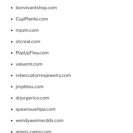
bonvivantshop.com
CupPlante.com
mpzin.com
stcreal.com
PopUpFlea.com
valueml.com
rebeccatorresjewelry.com
jmpbliss.com
drjorgerico.com
queensushipa.com
wendyweimerdds.com
ameri-camp.com