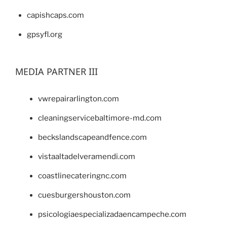
capishcaps.com
gpsyfl.org
MEDIA PARTNER III
vwrepairarlington.com
cleaningservicebaltimore-md.com
beckslandscapeandfence.com
vistaaltadelveramendi.com
coastlinecateringnc.com
cuesburgershouston.com
psicologiaespecializadaencampeche.com