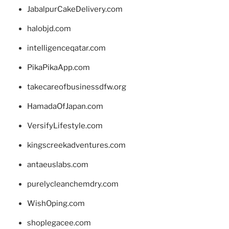
JabalpurCakeDelivery.com
halobjd.com
intelligenceqatar.com
PikaPikaApp.com
takecareofbusinessdfw.org
HamadaOfJapan.com
VersifyLifestyle.com
kingscreekadventures.com
antaeuslabs.com
purelycleanchemdry.com
WishOping.com
shoplegacee.com