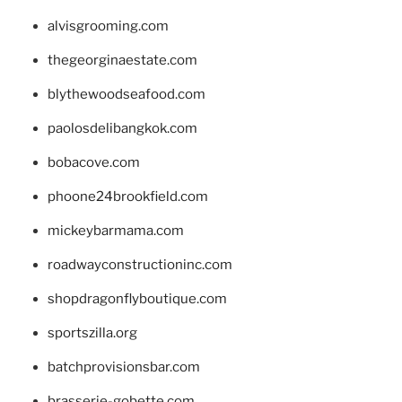
alvisgrooming.com
thegeorginaestate.com
blythewoodseafood.com
paolosdelibangkok.com
bobacove.com
phoone24brookfield.com
mickeybarmama.com
roadwayconstructioninc.com
shopdragonflyboutique.com
sportszilla.org
batchprovisionsbar.com
brasserie-gobette.com