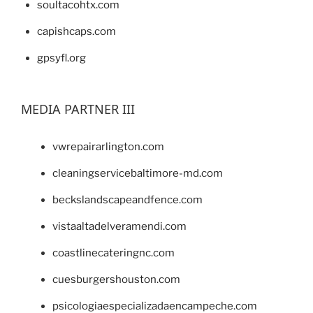
soultacohtx.com
capishcaps.com
gpsyfl.org
MEDIA PARTNER III
vwrepairarlington.com
cleaningservicebaltimore-md.com
beckslandscapeandfence.com
vistaaltadelveramendi.com
coastlinecateringnc.com
cuesburgershouston.com
psicologiaespecializadaencampeche.com