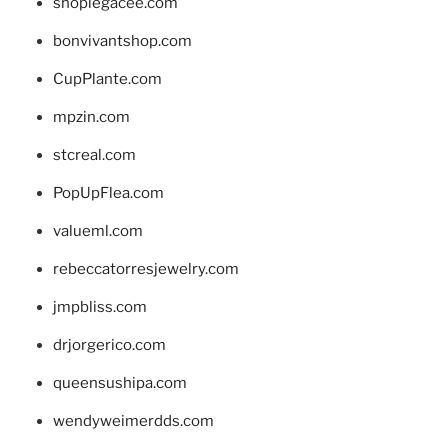
shoplegacee.com
bonvivantshop.com
CupPlante.com
mpzin.com
stcreal.com
PopUpFlea.com
valueml.com
rebeccatorresjewelry.com
jmpbliss.com
drjorgerico.com
queensushipa.com
wendyweimerdds.com