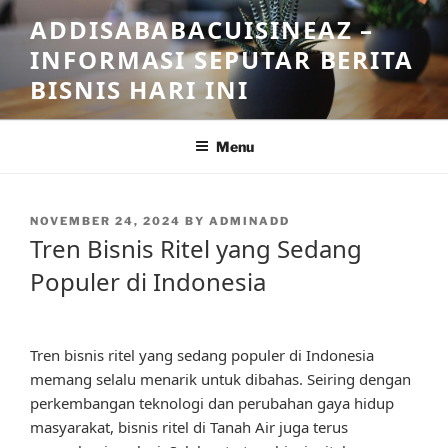
Skip
ADDISABABACUISINEAZ –
to
INFORMASI SEPUTAR BERITA
content
BISNIS HARI INI
Menu
POSTED
NOVEMBER 24, 2024
BY
ADMINADD
ON
Tren Bisnis Ritel yang Sedang
Populer di Indonesia
Tren bisnis ritel yang sedang populer di Indonesia
memang selalu menarik untuk dibahas. Seiring dengan
perkembangan teknologi dan perubahan gaya hidup
masyarakat, bisnis ritel di Tanah Air juga terus