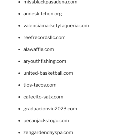
missblackpasadena.com
anneskitchen.org
valenciamarketytaqueria.com
reefrecordsllc.com
alawaffle.com
aryouthfishing.com
united-basketball.com
tios-tacos.com
cafecito-satx.com
graduacionviu2023.com
pecanjackstogo.com
zengardendayspa.com