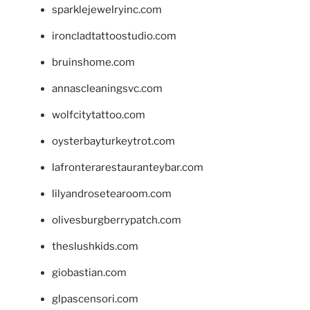
sparklejewelryinc.com
ironcladtattoostudio.com
bruinshome.com
annascleaningsvc.com
wolfcitytattoo.com
oysterbayturkeytrot.com
lafronterarestauranteybar.com
lilyandrosetearoom.com
olivesburgberrypatch.com
theslushkids.com
giobastian.com
glpascensori.com