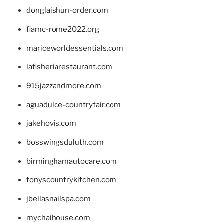
donglaishun-order.com
fiamc-rome2022.org
mariceworldessentials.com
lafisheriarestaurant.com
915jazzandmore.com
aguadulce-countryfair.com
jakehovis.com
bosswingsduluth.com
birminghamautocare.com
tonyscountrykitchen.com
jbellasnailspa.com
mychaihouse.com