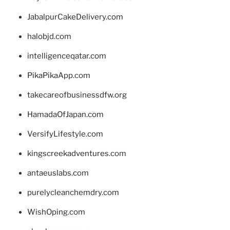
JabalpurCakeDelivery.com
halobjd.com
intelligenceqatar.com
PikaPikaApp.com
takecareofbusinessdfw.org
HamadaOfJapan.com
VersifyLifestyle.com
kingscreekadventures.com
antaeuslabs.com
purelycleanchemdry.com
WishOping.com