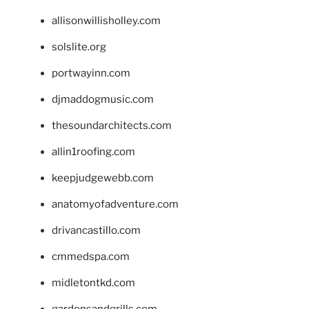
allisonwillisholley.com
solslite.org
portwayinn.com
djmaddogmusic.com
thesoundarchitects.com
allin1roofing.com
keepjudgewebb.com
anatomyofadventure.com
drivancastillo.com
cmmedspa.com
midletontkd.com
gardensandgrills.com