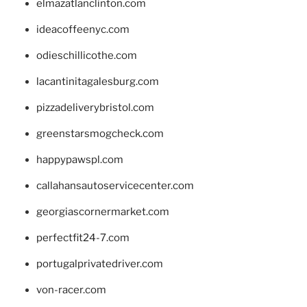
elmazatlanclinton.com
ideacoffeenyc.com
odieschillicothe.com
lacantinitagalesburg.com
pizzadeliverybristol.com
greenstarsmogcheck.com
happypawspl.com
callahansautoservicecenter.com
georgiascornermarket.com
perfectfit24-7.com
portugalprivatedriver.com
von-racer.com