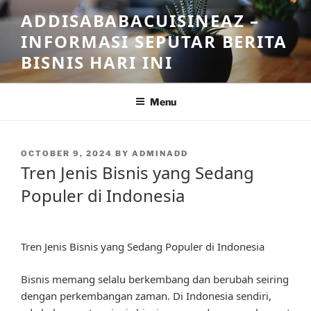
Skip
ADDISABABACUISINEAZ –
to
INFORMASI SEPUTAR BERITA
content
BISNIS HARI INI
Menu
POSTED
OCTOBER 9, 2024
BY
ADMINADD
ON
Tren Jenis Bisnis yang Sedang
Populer di Indonesia
Tren Jenis Bisnis yang Sedang Populer di Indonesia
Bisnis memang selalu berkembang dan berubah seiring
dengan perkembangan zaman. Di Indonesia sendiri,