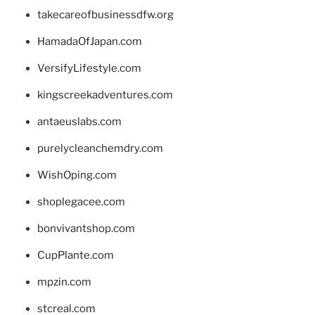
takecareofbusinessdfw.org
HamadaOfJapan.com
VersifyLifestyle.com
kingscreekadventures.com
antaeuslabs.com
purelycleanchemdry.com
WishOping.com
shoplegacee.com
bonvivantshop.com
CupPlante.com
mpzin.com
stcreal.com