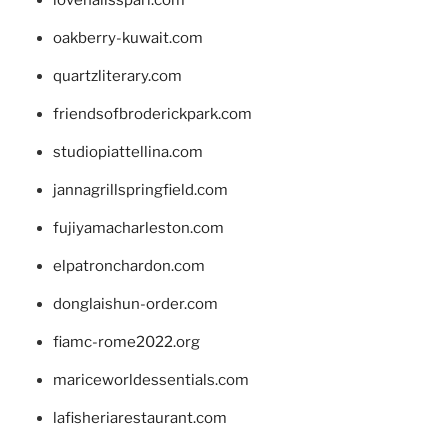
lovenailsspari.com
oakberry-kuwait.com
quartzliterary.com
friendsofbroderickpark.com
studiopiattellina.com
jannagrillspringfield.com
fujiyamacharleston.com
elpatronchardon.com
donglaishun-order.com
fiamc-rome2022.org
mariceworldessentials.com
lafisheriarestaurant.com