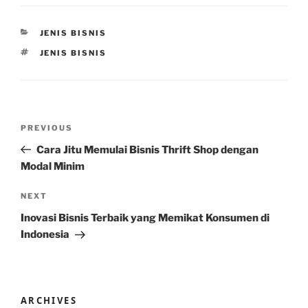
CATEGORIES
JENIS BISNIS
TAGS
JENIS BISNIS
Post
Previous
PREVIOUS
navigation
Post
Cara Jitu Memulai Bisnis Thrift Shop dengan
Modal Minim
Next
NEXT
Post
Inovasi Bisnis Terbaik yang Memikat Konsumen di
Indonesia
ARCHIVES