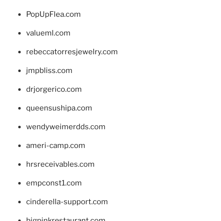
PopUpFlea.com
valueml.com
rebeccatorresjewelry.com
jmpbliss.com
drjorgerico.com
queensushipa.com
wendyweimerdds.com
ameri-camp.com
hrsreceivables.com
empconst1.com
cinderella-support.com
bigpinkrestaurant.com