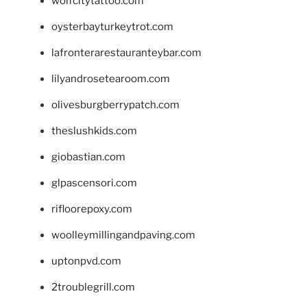
wolfcitytattoo.com
oysterbayturkeytrot.com
lafronterarestauranteybar.com
lilyandrosetearoom.com
olivesburgberrypatch.com
theslushkids.com
giobastian.com
glpascensori.com
rifloorepoxy.com
woolleymillingandpaving.com
uptonpvd.com
2troublegrill.com