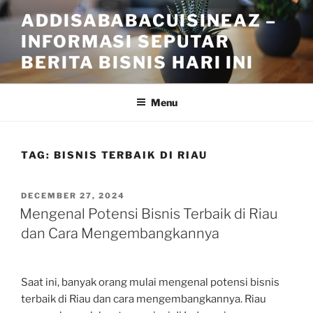
Skip
ADDISABABACUISINEAZ –
to
INFORMASI SEPUTAR
content
BERITA BISNIS HARI INI
Menu
TAG:
BISNIS TERBAIK DI RIAU
POSTED
DECEMBER 27, 2024
ON
Mengenal Potensi Bisnis Terbaik di Riau
dan Cara Mengembangkannya
Saat ini, banyak orang mulai mengenal potensi bisnis
terbaik di Riau dan cara mengembangkannya. Riau