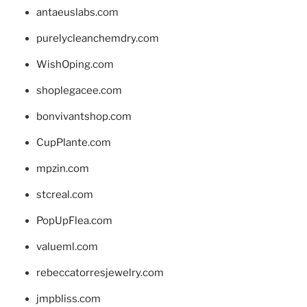
antaeuslabs.com
purelycleanchemdry.com
WishOping.com
shoplegacee.com
bonvivantshop.com
CupPlante.com
mpzin.com
stcreal.com
PopUpFlea.com
valueml.com
rebeccatorresjewelry.com
jmpbliss.com