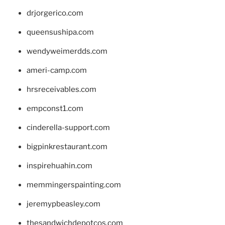
drjorgerico.com
queensushipa.com
wendyweimerdds.com
ameri-camp.com
hrsreceivables.com
empconst1.com
cinderella-support.com
bigpinkrestaurant.com
inspirehuahin.com
memmingerspainting.com
jeremypbeasley.com
thesandwichdepotcos.com