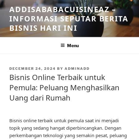
Skip
ADDISABABACUISINEAZ –
to
INFORMASI SEPUTAR BERITA
content
BISNIS HARI INI
Menu
POSTED
DECEMBER 24, 2024
BY
ADMINADD
ON
Bisnis Online Terbaik untuk
Pemula: Peluang Menghasilkan
Uang dari Rumah
Bisnis online terbaik untuk pemula saat ini menjadi
topik yang sedang hangat diperbincangkan. Dengan
perkembangan teknologi yang semakin pesat, peluang