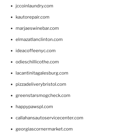
jccoinlaundry.com
kautorepair.com
marjaeswinebar.com
elmazatlanclinton.com
ideacoffeenyc.com
odieschillicothe.com
lacantinitagalesburg.com
pizzadeliverybristol.com
greenstarsmogcheck.com
happypawspl.com
callahansautoservicecenter.com
georgiascornermarket.com