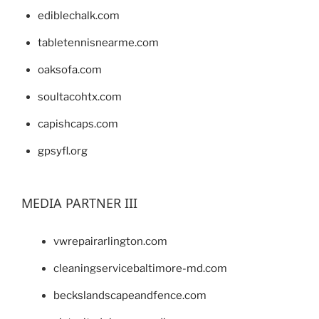
ediblechalk.com
tabletennisnearme.com
oaksofa.com
soultacohtx.com
capishcaps.com
gpsyfl.org
MEDIA PARTNER III
vwrepairarlington.com
cleaningservicebaltimore-md.com
beckslandscapeandfence.com