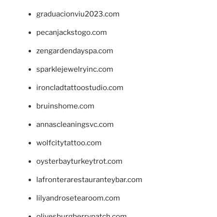
graduacionviu2023.com
pecanjackstogo.com
zengardendayspa.com
sparklejewelryinc.com
ironcladtattoostudio.com
bruinshome.com
annascleaningsvc.com
wolfcitytattoo.com
oysterbayturkeytrot.com
lafronterarestauranteybar.com
lilyandrosetearoom.com
olivesburgberrypatch.com