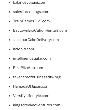
balanceyoganj.com
salesforceblogs.com
TrainGames365.com
BaytownEvaCationRentals.com
JabalpurCakeDelivery.com
halobjd.com
intelligenceqatar.com
PikaPikaApp.com
takecareofbusinessdfw.org
HamadaOfJapan.com
VersifyLifestyle.com
kingscreekadventures.com