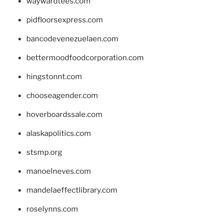
waywardtees.com
pidfloorsexpress.com
bancodevenezuelaen.com
bettermoodfoodcorporation.com
hingstonnt.com
chooseagender.com
hoverboardssale.com
alaskapolitics.com
stsmp.org
manoelneves.com
mandelaeffectlibrary.com
roselynns.com