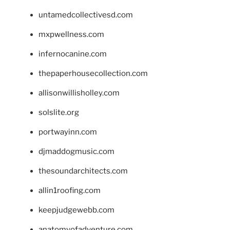
untamedcollectivesd.com
mxpwellness.com
infernocanine.com
thepaperhousecollection.com
allisonwillisholley.com
solslite.org
portwayinn.com
djmaddogmusic.com
thesoundarchitects.com
allin1roofing.com
keepjudgewebb.com
anatomyofadventure.com