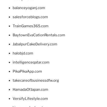
balanceyoganj.com
salesforceblogs.com
TrainGames365.com
BaytownEvaCationRentals.com
JabalpurCakeDelivery.com
halobjd.com
intelligenceqatar.com
PikaPikaApp.com
takecareofbusinessdfw.org
HamadaOfJapan.com
VersifyLifestyle.com