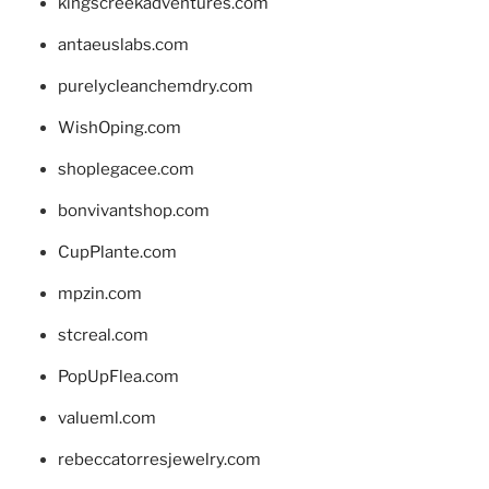
kingscreekadventures.com
antaeuslabs.com
purelycleanchemdry.com
WishOping.com
shoplegacee.com
bonvivantshop.com
CupPlante.com
mpzin.com
stcreal.com
PopUpFlea.com
valueml.com
rebeccatorresjewelry.com