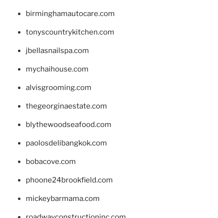
birminghamautocare.com
tonyscountrykitchen.com
jbellasnailspa.com
mychaihouse.com
alvisgrooming.com
thegeorginaestate.com
blythewoodseafood.com
paolosdelibangkok.com
bobacove.com
phoone24brookfield.com
mickeybarmama.com
roadwayconstructioninc.com