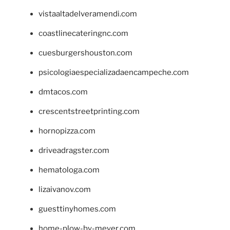
vistaaltadelveramendi.com
coastlinecateringnc.com
cuesburgershouston.com
psicologiaespecializadaencampeche.com
dmtacos.com
crescentstreetprinting.com
hornopizza.com
driveadragster.com
hematologa.com
lizaivanov.com
guesttinyhomes.com
home-plow-by-meyer.com