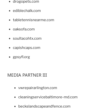
drogopets.com
ediblechalk.com
tabletennisnearme.com
oaksofa.com
soultacohtx.com
capishcaps.com
gpsyfl.org
MEDIA PARTNER III
vwrepairarlington.com
cleaningservicebaltimore-md.com
beckslandscapeandfence.com