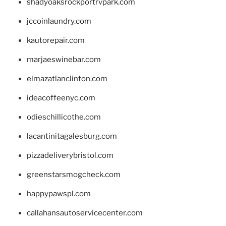
shadyoaksrockportrvpark.com
jccoinlaundry.com
kautorepair.com
marjaeswinebar.com
elmazatlanclinton.com
ideacoffeenyc.com
odieschillicothe.com
lacantinitagalesburg.com
pizzadeliverybristol.com
greenstarsmogcheck.com
happypawspl.com
callahansautoservicecenter.com