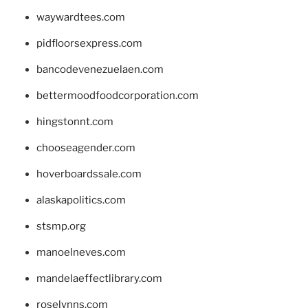
waywardtees.com
pidfloorsexpress.com
bancodevenezuelaen.com
bettermoodfoodcorporation.com
hingstonnt.com
chooseagender.com
hoverboardssale.com
alaskapolitics.com
stsmp.org
manoelneves.com
mandelaeffectlibrary.com
roselynns.com