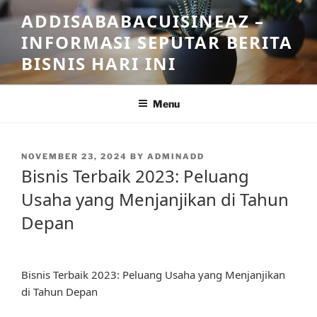
Skip
ADDISABABACUISINEAZ –
to
INFORMASI SEPUTAR BERITA
content
BISNIS HARI INI
Menu
POSTED
NOVEMBER 23, 2024
BY
ADMINADD
ON
Bisnis Terbaik 2023: Peluang
Usaha yang Menjanjikan di Tahun
Depan
Bisnis Terbaik 2023: Peluang Usaha yang Menjanjikan
di Tahun Depan