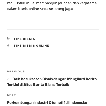
ragu untuk mulai membangun jaringan dan kerjasama
dalam bisnis online Anda sekarang juga!
CATEGORIES
TIPS BISNIS
TAGS
TIPS BISNIS ONLINE
Post
Previous
PREVIOUS
navigation
Post
Raih Kesuksesan Bisnis dengan Mengikuti Berita
Terkini di Situs Berita Bisnis Terbaik
Next
NEXT
Post
Perkembangan Industri Otomotif di Indonesia: