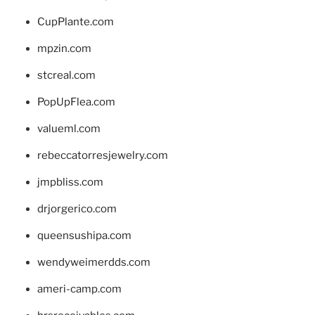
CupPlante.com
mpzin.com
stcreal.com
PopUpFlea.com
valueml.com
rebeccatorresjewelry.com
jmpbliss.com
drjorgerico.com
queensushipa.com
wendyweimerdds.com
ameri-camp.com