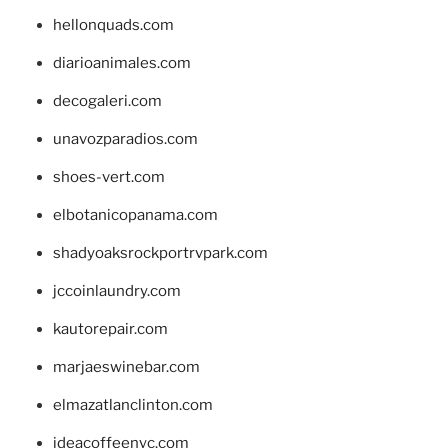
hellonquads.com
diarioanimales.com
decogaleri.com
unavozparadios.com
shoes-vert.com
elbotanicopanama.com
shadyoaksrockportrvpark.com
jccoinlaundry.com
kautorepair.com
marjaeswinebar.com
elmazatlanclinton.com
ideacoffeenyc.com