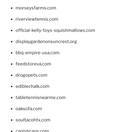
morseysfarms.com
riverviewtennis.com
official-kelly-toys-squishmallows.com
displaygardenonsuncrest.org
bbq-empire-usa.com
feedstoreva.com
drogopets.com
ediblechalk.com
tabletennisnearme.com
oaksofa.com
soultacohtx.com
capishcaps.com