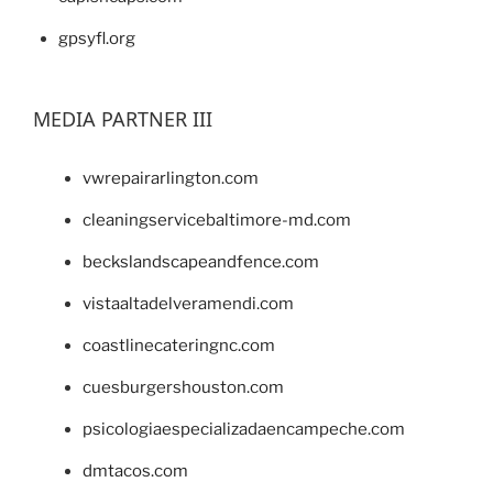
gpsyfl.org
MEDIA PARTNER III
vwrepairarlington.com
cleaningservicebaltimore-md.com
beckslandscapeandfence.com
vistaaltadelveramendi.com
coastlinecateringnc.com
cuesburgershouston.com
psicologiaespecializadaencampeche.com
dmtacos.com