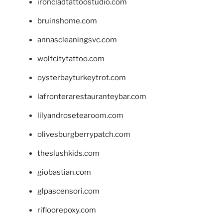
ironcladtattoostudio.com
bruinshome.com
annascleaningsvc.com
wolfcitytattoo.com
oysterbayturkeytrot.com
lafronterarestauranteybar.com
lilyandrosetearoom.com
olivesburgberrypatch.com
theslushkids.com
giobastian.com
glpascensori.com
rifloorepoxy.com