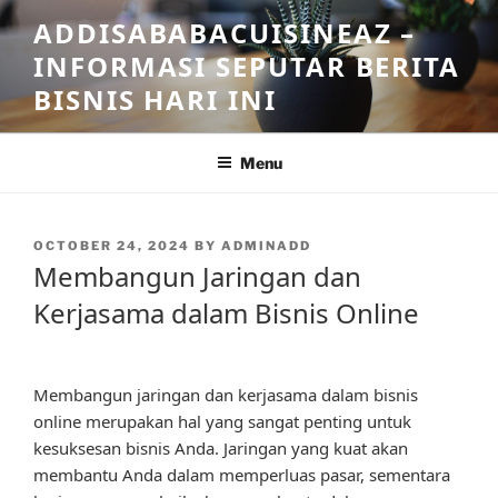
Skip
ADDISABABACUISINEAZ –
to
INFORMASI SEPUTAR BERITA
content
BISNIS HARI INI
Menu
POSTED
OCTOBER 24, 2024
BY
ADMINADD
ON
Membangun Jaringan dan
Kerjasama dalam Bisnis Online
Membangun jaringan dan kerjasama dalam bisnis
online merupakan hal yang sangat penting untuk
kesuksesan bisnis Anda. Jaringan yang kuat akan
membantu Anda dalam memperluas pasar, sementara