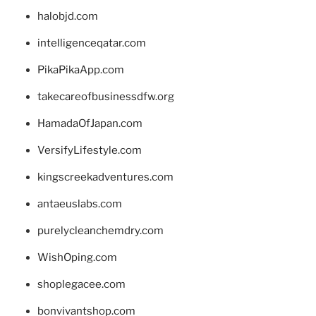
halobjd.com
intelligenceqatar.com
PikaPikaApp.com
takecareofbusinessdfw.org
HamadaOfJapan.com
VersifyLifestyle.com
kingscreekadventures.com
antaeuslabs.com
purelycleanchemdry.com
WishOping.com
shoplegacee.com
bonvivantshop.com