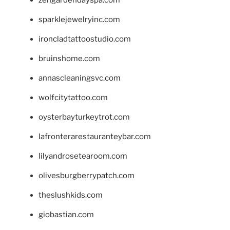
sparklejewelryinc.com
ironcladtattoostudio.com
bruinshome.com
annascleaningsvc.com
wolfcitytattoo.com
oysterbayturkeytrot.com
lafronterarestauranteybar.com
lilyandrosetearoom.com
olivesburgberrypatch.com
theslushkids.com
giobastian.com