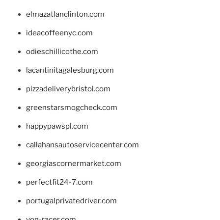
elmazatlanclinton.com
ideacoffeenyc.com
odieschillicothe.com
lacantinitagalesburg.com
pizzadeliverybristol.com
greenstarsmogcheck.com
happypawspl.com
callahansautoservicecenter.com
georgiascornermarket.com
perfectfit24-7.com
portugalprivatedriver.com
von-racer.com