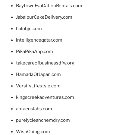
BaytownEvaCationRentals.com
JabalpurCakeDelivery.com
halobjd.com
intelligenceqatar.com
PikaPikaApp.com
takecareofbusinessdfw.org
HamadaOfJapan.com
VersifyLifestyle.com
kingscreekadventures.com
antaeuslabs.com
purelycleanchemdry.com
WishOping.com