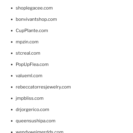
shoplegacee.com
bonvivantshop.com
CupPlante.com
mpzin.com
stcreal.com
PopUpFlea.com
valueml.com
rebeccatorresjewelry.com
jmpbliss.com
drjorgerico.com
queensushipa.com
wendyweimerdds.com