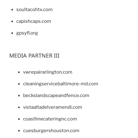
soultacohtx.com
capishcaps.com
gpsyfl.org
MEDIA PARTNER III
vwrepairarlington.com
cleaningservicebaltimore-md.com
beckslandscapeandfence.com
vistaaltadelveramendi.com
coastlinecateringnc.com
cuesburgershouston.com