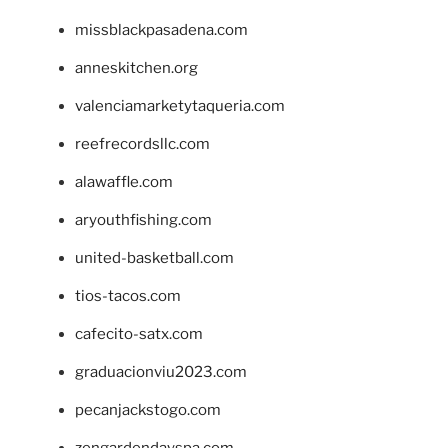
missblackpasadena.com
anneskitchen.org
valenciamarketytaqueria.com
reefrecordsllc.com
alawaffle.com
aryouthfishing.com
united-basketball.com
tios-tacos.com
cafecito-satx.com
graduacionviu2023.com
pecanjackstogo.com
zengardendayspa.com