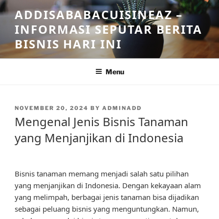
Skip
ADDISABABACUISINEAZ –
to
INFORMASI SEPUTAR BERITA
content
BISNIS HARI INI
Menu
POSTED
NOVEMBER 20, 2024
BY
ADMINADD
ON
Mengenal Jenis Bisnis Tanaman
yang Menjanjikan di Indonesia
Bisnis tanaman memang menjadi salah satu pilihan
yang menjanjikan di Indonesia. Dengan kekayaan alam
yang melimpah, berbagai jenis tanaman bisa dijadikan
sebagai peluang bisnis yang menguntungkan. Namun,