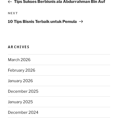
Post
Tips Sukses Berbisnis ala Abdurrahman Bin Auf
Next
NEXT
Post
10 Tips Bisnis Terbaik untuk Pemula
ARCHIVES
March 2026
February 2026
January 2026
December 2025
January 2025
December 2024