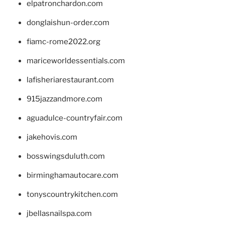
elpatronchardon.com
donglaishun-order.com
fiamc-rome2022.org
mariceworldessentials.com
lafisheriarestaurant.com
915jazzandmore.com
aguadulce-countryfair.com
jakehovis.com
bosswingsduluth.com
birminghamautocare.com
tonyscountrykitchen.com
jbellasnailspa.com