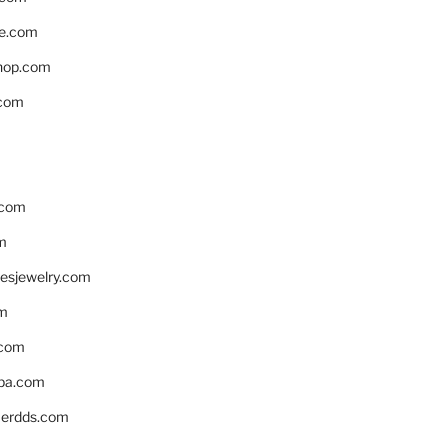
e.com
hop.com
.com
.com
m
resjewelry.com
om
.com
pa.com
erdds.com