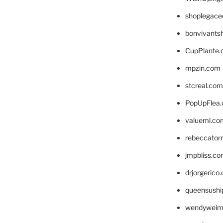
shoplegace
bonvivants
CupPlante
mpzin.com
stcreal.com
PopUpFlea
valueml.co
rebeccator
jmpbliss.c
drjorgerico
queensushi
wendyweim