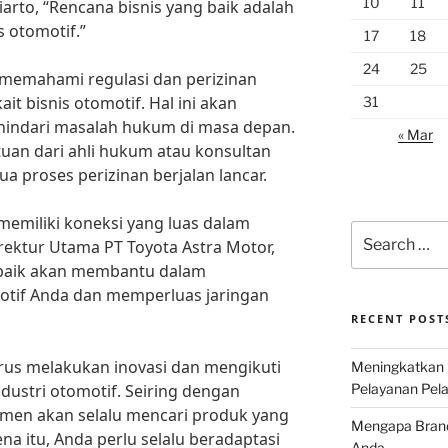
10
11
iarto, “Rencana bisnis yang baik adalah
 otomotif.”
17
18
24
25
k memahami regulasi dan perizinan
ait bisnis otomotif. Hal ini akan
31
ndari masalah hukum di masa depan.
« Mar
uan dari ahli hukum atau konsultan
 proses perizinan berjalan lancar.
memiliki koneksi yang luas dalam
Search
rektur Utama PT Toyota Astra Motor,
for:
 baik akan membantu dalam
tif Anda dan memperluas jaringan
RECENT POST
erus melakukan inovasi dan mengikuti
Meningkatkan 
dustri otomotif. Seiring dengan
Pelayanan Pela
en akan selalu mencari produk yang
Mengapa Brand 
na itu, Anda perlu selalu beradaptasi
Anda