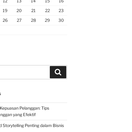
12
13
14
15
16
19
20
21
22
23
26
27
28
29
30
Search
S
Kepuasan Pelanggan: Tips
nggan yang Efektif
Storytelling Penting dalam Bisnis