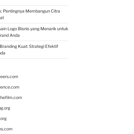
k: Pentingnya Membangun Citra
at
ain Logo Bisnis yang Menarik untuk
rand Anda
randing Kuat: Strategi Efektif
nda
reers.com
rience.com
hefilm.com
bg.org
.org
es.com