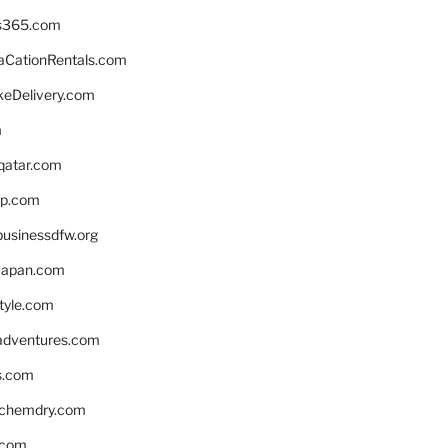
s365.com
CationRentals.com
keDelivery.com
m
eqatar.com
pp.com
businessdfw.org
apan.com
style.com
adventures.com
s.com
nchemdry.com
.com