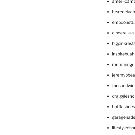
ameri-cam
hrsreceiva
empconst1
cinderella-
bigpinkrest
inspirehuah
memminger
jeremypbea
thesandwic
drgigglesh
hotflashde
garagenad
lifestylech