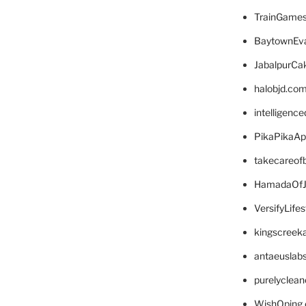
TrainGame
BaytownEva
JabalpurCa
halobjd.co
intelligenc
PikaPikaA
takecareof
HamadaOfJ
VersifyLife
kingscreek
antaeuslab
purelyclea
WishOping