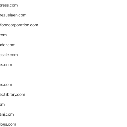
xpress.com
nezuelaen.com
foodcorporation.com
.com
nder.com
ssale.com
ics.com
es.com
ctlibrary.com
com
anj.com
blogs.com