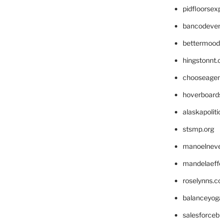
pidfloorse
bancodeve
bettermood
hingstonnt
chooseage
hoverboard
alaskapolit
stsmp.org
manoelnev
mandelaeffe
roselynns.
balanceyog
salesforce