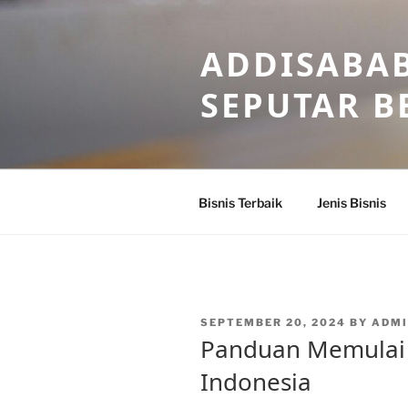
Skip
to
ADDISABAB
content
SEPUTAR BE
Bisnis Terbaik
Jenis Bisnis
POSTED
SEPTEMBER 20, 2024
BY
ADM
ON
Panduan Memulai B
Indonesia