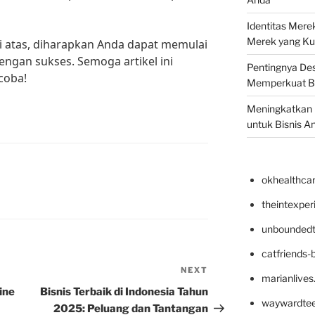
Identitas Mere
Merek yang Ku
 atas, diharapkan Anda dapat memulai
dengan sukses. Semoga artikel ini
Pentingnya Des
coba!
Memperkuat B
Meningkatkan B
untuk Bisnis A
okhealthca
theintexpe
unboundedt
catfriends-
NEXT
Next
marianlives
Post
ine
Bisnis Terbaik di Indonesia Tahun
waywardte
2025: Peluang dan Tantangan