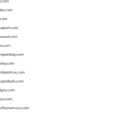
p.com
bles.com
.com
support.com
aurant.com
in.com
spainting.com
sley.com
hdepotcos.com
ouseofpain.com
signs.com
eau.com
auffeurservice.com