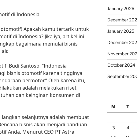
January 2026
tif di Indonesia
December 20
otomotif! Apakah kamu tertarik untuk
January 2025
tif di Indonesia? Jika iya, artikel ini
December 20
ngkap bagaimana memulai bisnis
air.
November 20
October 2024
if, Budi Santoso, “Indonesia
gi bisnis otomotif karena tingginya
September 20
ndaraan bermotor.” Oleh karena itu,
ilakukan adalah melakukan riset
utuhan dan keinginan konsumen di
M
T
r, langkah selanjutnya adalah membuat
Rencana bisnis akan menjadi panduan
3
4
tif Anda. Menurut CEO PT Astra