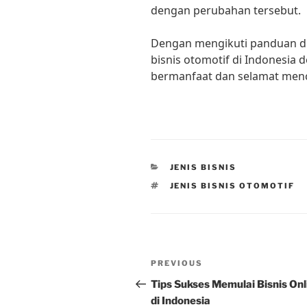
dengan perubahan tersebut.
Dengan mengikuti panduan di
bisnis otomotif di Indonesia 
bermanfaat dan selamat men
CATEGORIES
JENIS BISNIS
TAGS
JENIS BISNIS OTOMOTIF
Post
Previous
PREVIOUS
navigation
Post
Tips Sukses Memulai Bisnis Onl
di Indonesia