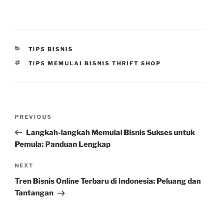
CATEGORIES
TIPS BISNIS
TAGS
TIPS MEMULAI BISNIS THRIFT SHOP
Post
Previous
PREVIOUS
navigation
Post
Langkah-langkah Memulai Bisnis Sukses untuk
Pemula: Panduan Lengkap
Next
NEXT
Post
Tren Bisnis Online Terbaru di Indonesia: Peluang dan
Tantangan