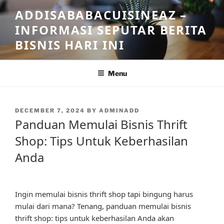
Skip
ADDISABABACUISINEAZ –
to
INFORMASI SEPUTAR BERITA
content
BISNIS HARI INI
Menu
POSTED
DECEMBER 7, 2024
BY
ADMINADD
ON
Panduan Memulai Bisnis Thrift
Shop: Tips Untuk Keberhasilan
Anda
Ingin memulai bisnis thrift shop tapi bingung harus
mulai dari mana? Tenang, panduan memulai bisnis
thrift shop: tips untuk keberhasilan Anda akan