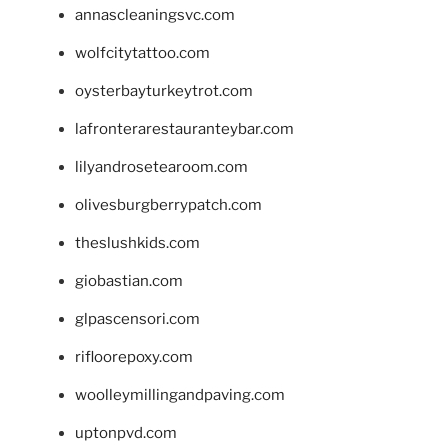
annascleaningsvc.com
wolfcitytattoo.com
oysterbayturkeytrot.com
lafronterarestauranteybar.com
lilyandrosetearoom.com
olivesburgberrypatch.com
theslushkids.com
giobastian.com
glpascensori.com
rifloorepoxy.com
woolleymillingandpaving.com
uptonpvd.com