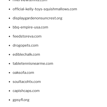
riverviewtennis.com
official-kelly-toys-squishmallows.com
displaygardenonsuncrest.org
bbq-empire-usa.com
feedstoreva.com
drogopets.com
ediblechalk.com
tabletennisnearme.com
oaksofa.com
soultacohtx.com
capishcaps.com
gpsyfl.org