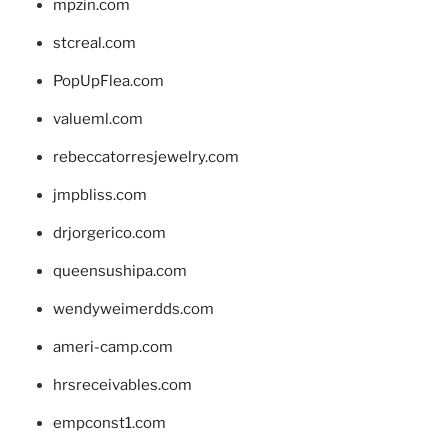
mpzin.com
stcreal.com
PopUpFlea.com
valueml.com
rebeccatorresjewelry.com
jmpbliss.com
drjorgerico.com
queensushipa.com
wendyweimerdds.com
ameri-camp.com
hrsreceivables.com
empconst1.com