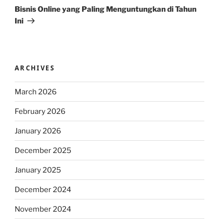
Post
Bisnis Online yang Paling Menguntungkan di Tahun
Ini
ARCHIVES
March 2026
February 2026
January 2026
December 2025
January 2025
December 2024
November 2024