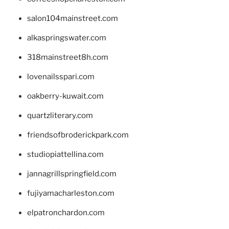
salon104mainstreet.com
alkaspringswater.com
318mainstreet8h.com
lovenailsspari.com
oakberry-kuwait.com
quartzliterary.com
friendsofbroderickpark.com
studiopiattellina.com
jannagrillspringfield.com
fujiyamacharleston.com
elpatronchardon.com