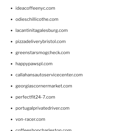
ideacoffeenyc.com
odieschillicothe.com
lacantinitagalesburg.com
pizzadeliverybristol.com
greenstarsmogcheck.com
happypawspl.com
callahansautoservicecenter.com
georgiascornermarket.com
perfectfit24-7.com
portugalprivatedriver.com
von-racer.com
coffeeshopcharleston.com