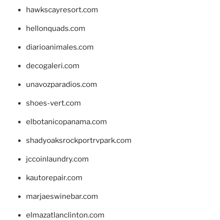
hawkscayresort.com
hellonquads.com
diarioanimales.com
decogaleri.com
unavozparadios.com
shoes-vert.com
elbotanicopanama.com
shadyoaksrockportrvpark.com
jccoinlaundry.com
kautorepair.com
marjaeswinebar.com
elmazatlanclinton.com