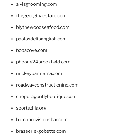
alvisgrooming.com
thegeorginaestate.com
blythewoodseafood.com
paolosdelibangkok.com
bobacove.com
phoone24brookfield.com
mickeybarmama.com
roadwayconstructioninc.com
shopdragonflyboutique.com
sportszilla.org
batchprovisionsbar.com
brasserie-gobette.com