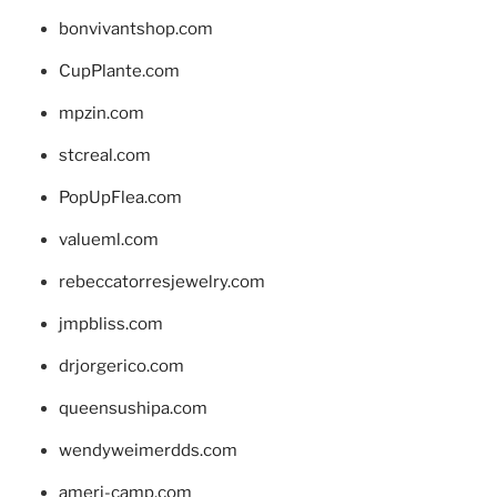
bonvivantshop.com
CupPlante.com
mpzin.com
stcreal.com
PopUpFlea.com
valueml.com
rebeccatorresjewelry.com
jmpbliss.com
drjorgerico.com
queensushipa.com
wendyweimerdds.com
ameri-camp.com