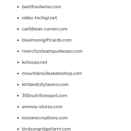
basilfoodwine.com
nikko-tochigi.net
caribbean-corner.com
bluemoongiftcards.com
rivercitysteampunkexpo.com
kchoops.net
mountainsideskateshop.com
kirtlandcitytavern.com
301nutritionspot.com
ammos-stores.com
loceanecreations.com
birdsongridgefarm.com