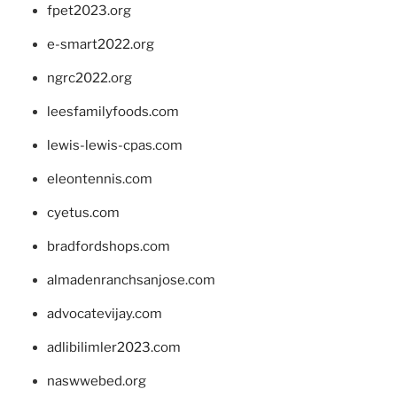
fpet2023.org
e-smart2022.org
ngrc2022.org
leesfamilyfoods.com
lewis-lewis-cpas.com
eleontennis.com
cyetus.com
bradfordshops.com
almadenranchsanjose.com
advocatevijay.com
adlibilimler2023.com
naswwebed.org