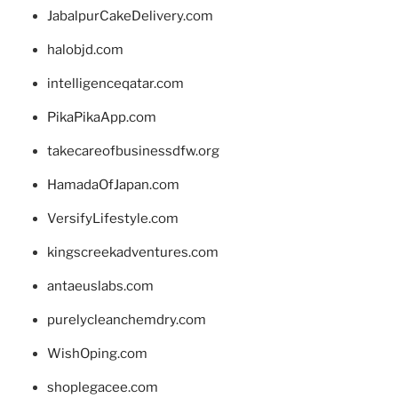
JabalpurCakeDelivery.com
halobjd.com
intelligenceqatar.com
PikaPikaApp.com
takecareofbusinessdfw.org
HamadaOfJapan.com
VersifyLifestyle.com
kingscreekadventures.com
antaeuslabs.com
purelycleanchemdry.com
WishOping.com
shoplegacee.com