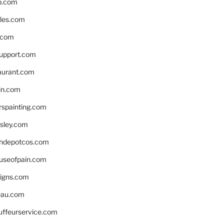
p.com
bles.com
.com
support.com
aurant.com
in.com
spainting.com
sley.com
hdepotcos.com
ouseofpain.com
signs.com
eau.com
auffeurservice.com