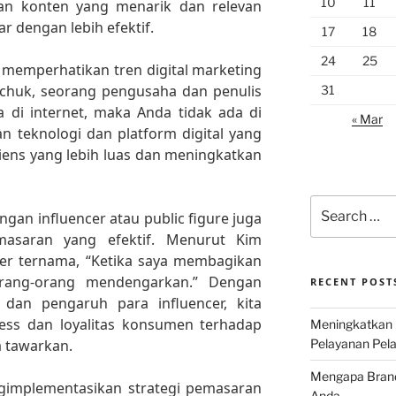
10
11
akan konten yang menarik dan relevan
r dengan lebih efektif.
17
18
24
25
k memperhatikan tren digital marketing
rchuk, seorang pengusaha dan penulis
31
da di internet, maka Anda tidak ada di
« Mar
 teknologi dan platform digital yang
iens yang lebih luas dan meningkatkan
Search
ngan influencer atau public figure juga
for:
masaran yang efektif. Menurut Kim
cer ternama, “Ketika saya membagikan
orang-orang mendengarkan.” Dengan
RECENT POST
dan pengaruh para influencer, kita
ss dan loyalitas konsumen terhadap
Meningkatkan 
a tawarkan.
Pelayanan Pela
Mengapa Brand 
ngimplementasikan strategi pemasaran
Anda