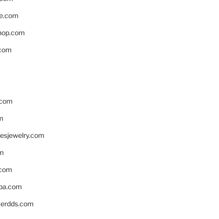
e.com
hop.com
.com
.com
m
resjewelry.com
om
.com
pa.com
erdds.com