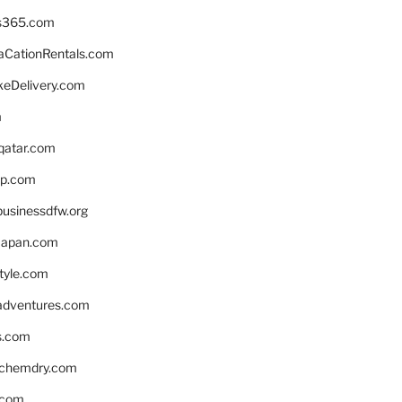
s365.com
CationRentals.com
keDelivery.com
m
eqatar.com
pp.com
businessdfw.org
apan.com
style.com
adventures.com
s.com
nchemdry.com
.com