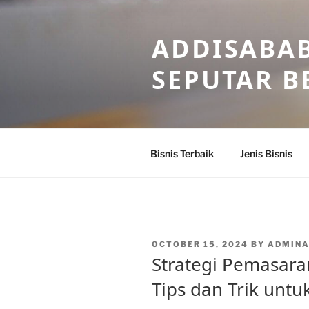
Skip
to
ADDISABAB
content
SEPUTAR BE
Bisnis Terbaik
Jenis Bisnis
POSTED
OCTOBER 15, 2024
BY
ADMIN
ON
Strategi Pemasaran
Tips dan Trik unt