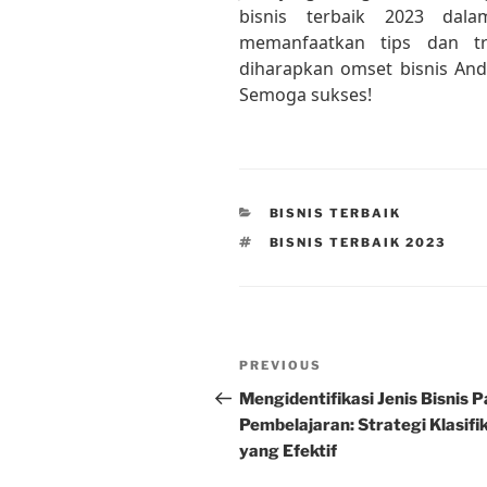
bisnis terbaik 2023 da
memanfaatkan tips dan tr
diharapkan omset bisnis And
Semoga sukses!
CATEGORIES
BISNIS TERBAIK
TAGS
BISNIS TERBAIK 2023
Post
Previous
PREVIOUS
navigation
Post
Mengidentifikasi Jenis Bisnis 
Pembelajaran: Strategi Klasifi
yang Efektif