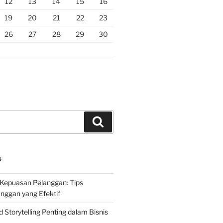
12
13
14
15
16
19
20
21
22
23
26
27
28
29
30
Search
S
Kepuasan Pelanggan: Tips
nggan yang Efektif
Storytelling Penting dalam Bisnis