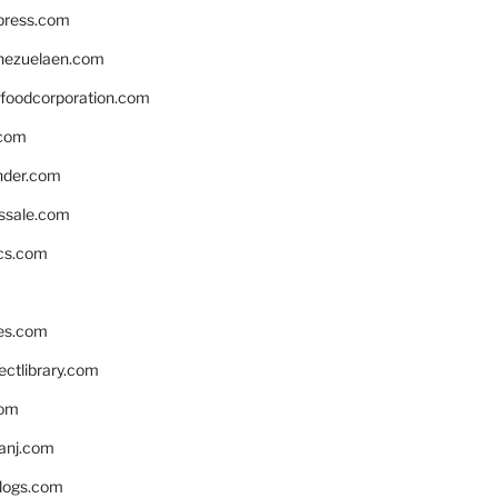
xpress.com
nezuelaen.com
foodcorporation.com
.com
nder.com
ssale.com
ics.com
es.com
ctlibrary.com
com
anj.com
blogs.com