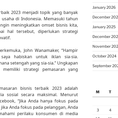
January 2026
erbaik 2023 menjadi topik yang banyak
December 20
u usaha di Indonesia. Memasuki tahun
ingin meningkatkan omset bisnis kita,
January 2025
 hal tersebut, diperlukan strategi
December 20
vatif.
November 20
erkemuka, John Wanamaker, “Hampir
October 2024
aya habiskan untuk iklan sia-sia.
mana setengah yang sia-sia.” Ungkapan
September 20
 memiliki strategi pemasaran yang
emasaran bisnis terbaik 2023 adalah
M
T
a sosial secara maksimal. Menurut
acebook, “Jika Anda hanya fokus pada
i jika Anda fokus pada pelanggan, Anda
3
4
ahami perilaku konsumen di media