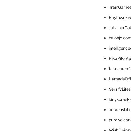
TrainGame
BaytownEva
JabalpurCa
halobjd.co
intelligenc
PikaPikaA
takecareof
HamadaOfJ
VersifyLife
kingscreek
antaeuslab
purelyclea
WishOping