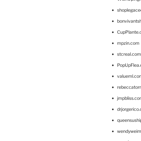
shoplegace
bonvivants
CupPlante
mpzin.com
stcreal.com
PopUpFlea
valueml.co
rebeccator
jmpbliss.c
drjorgerico
queensushi
wendyweim