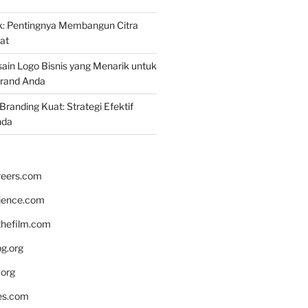
k: Pentingnya Membangun Citra
at
ain Logo Bisnis yang Menarik untuk
rand Anda
randing Kuat: Strategi Efektif
nda
reers.com
rience.com
hefilm.com
bg.org
.org
es.com