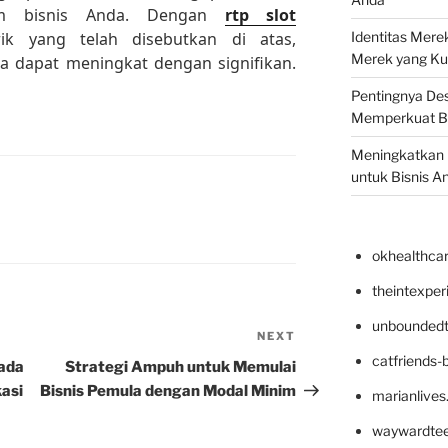
lam bisnis Anda. Dengan
rtp slot
ik yang telah disebutkan di atas,
Identitas Mere
Merek yang Ku
a dapat meningkat dengan signifikan.
Pentingnya Des
Memperkuat B
Meningkatkan B
untuk Bisnis A
okhealthca
theintexpe
unboundedt
NEXT
Next
catfriends-
Post
Pada
Strategi Ampuh untuk Memulai
kasi
Bisnis Pemula dengan Modal Minim
marianlives
waywardte