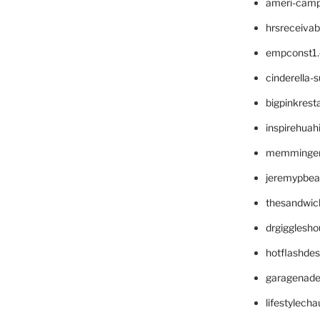
ameri-cam
hrsreceiva
empconst1
cinderella-
bigpinkrest
inspirehuah
memminger
jeremypbea
thesandwic
drgigglesh
hotflashde
garagenad
lifestylech