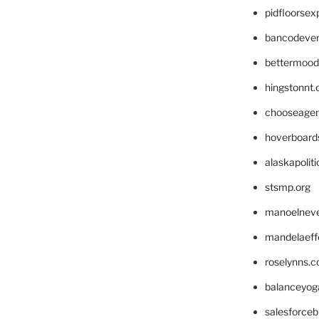
pidfloorse
bancodeve
bettermood
hingstonnt
chooseage
hoverboard
alaskapolit
stsmp.org
manoelnev
mandelaeffe
roselynns.
balanceyog
salesforce