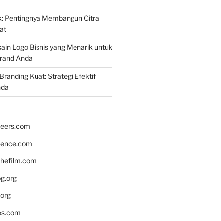
k: Pentingnya Membangun Citra
at
ain Logo Bisnis yang Menarik untuk
rand Anda
randing Kuat: Strategi Efektif
nda
reers.com
rience.com
hefilm.com
bg.org
.org
es.com