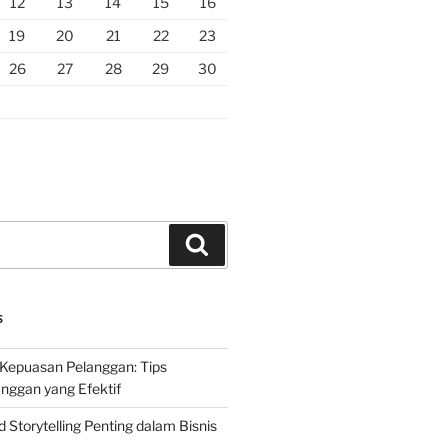
12
13
14
15
16
19
20
21
22
23
26
27
28
29
30
Search
S
Kepuasan Pelanggan: Tips
nggan yang Efektif
Storytelling Penting dalam Bisnis