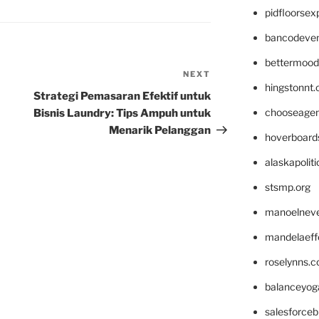
pidfloorse
bancodeve
bettermood
NEXT
Next
hingstonnt
Post
Strategi Pemasaran Efektif untuk
chooseage
Bisnis Laundry: Tips Ampuh untuk
Menarik Pelanggan
hoverboard
alaskapolit
stsmp.org
manoelnev
mandelaeffe
roselynns.
balanceyog
salesforce