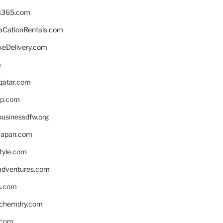
s365.com
CationRentals.com
keDelivery.com
m
eqatar.com
pp.com
businessdfw.org
apan.com
style.com
adventures.com
s.com
nchemdry.com
.com