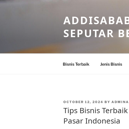
Skip
to
ADDISABAB
content
SEPUTAR BE
Bisnis Terbaik
Jenis Bisnis
POSTED
OCTOBER 12, 2024
BY
ADMINA
ON
Tips Bisnis Terba
Pasar Indonesia