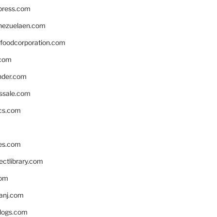
xpress.com
nezuelaen.com
foodcorporation.com
.com
nder.com
ssale.com
ics.com
es.com
ctlibrary.com
com
anj.com
blogs.com