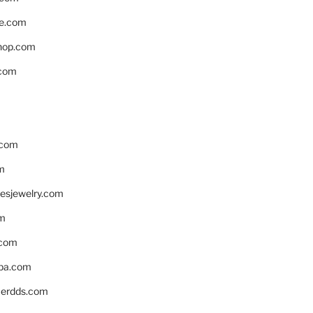
e.com
hop.com
.com
.com
m
resjewelry.com
om
.com
pa.com
erdds.com