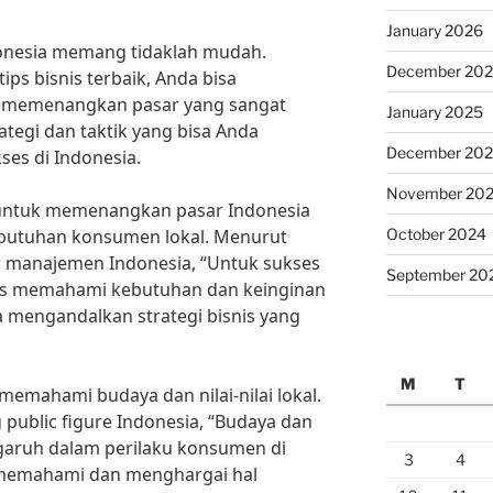
January 2026
donesia memang tidaklah mudah.
December 20
s bisnis terbaik, Anda bisa
 memenangkan pasar yang sangat
January 2025
rategi dan taktik yang bisa Anda
December 20
ses di Indonesia.
November 20
ik untuk memenangkan pasar Indonesia
October 2024
butuhan konsumen lokal. Menurut
r manajemen Indonesia, “Untuk sukses
September 20
rus memahami kebutuhan dan keinginan
 mengandalkan strategi bisnis yang
M
T
 memahami budaya dan nilai-nilai lokal.
 public figure Indonesia, “Budaya dan
engaruh dalam perilaku konsumen di
3
4
 memahami dan menghargai hal