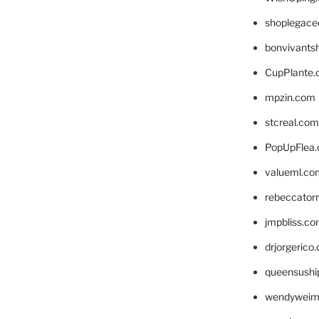
shoplegace
bonvivants
CupPlante
mpzin.com
stcreal.com
PopUpFlea
valueml.co
rebeccator
jmpbliss.c
drjorgerico
queensushi
wendyweim