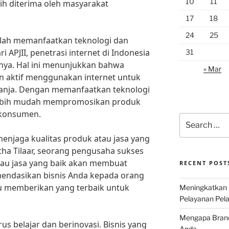
10
11
bih diterima oleh masyarakat
17
18
24
25
dalah memanfaatkan teknologi dan
i APJII, penetrasi internet di Indonesia
31
nya. Hal ini menunjukkan bahwa
« Mar
n aktif menggunakan internet untuk
lanja. Dengan memanfaatkan teknologi
 lebih mudah mempromosikan produk
 konsumen.
Search
for:
 menjaga kualitas produk atau jasa yang
ha Tilaar, seorang pengusaha sukses
atau jasa yang baik akan membuat
RECENT POST
endasikan bisnis Anda kepada orang
lalu memberikan yang terbaik untuk
Meningkatkan 
Pelayanan Pela
Mengapa Brand 
rus belajar dan berinovasi. Bisnis yang
Anda