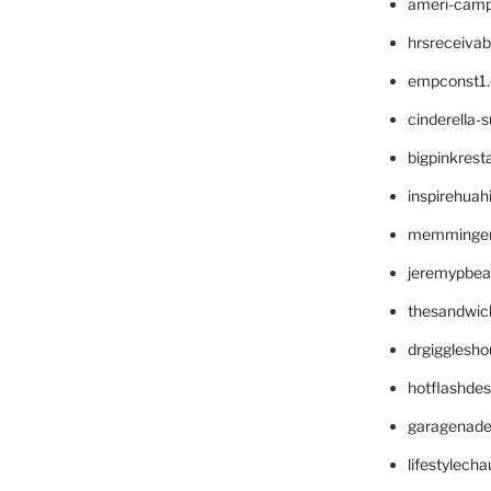
ameri-cam
hrsreceiva
empconst1
cinderella-
bigpinkrest
inspirehuah
memminger
jeremypbea
thesandwic
drgigglesh
hotflashde
garagenad
lifestylech