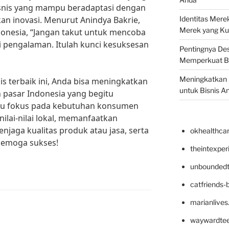
isnis yang mampu beradaptasi dengan
n inovasi. Menurut Anindya Bakrie,
Identitas Mere
Merek yang Ku
nesia, “Jangan takut untuk mencoba
ri pengalaman. Itulah kunci kesuksesan
Pentingnya Des
Memperkuat B
Meningkatkan B
s terbaik ini, Anda bisa meningkatkan
untuk Bisnis A
pasar Indonesia yang begitu
lalu fokus pada kebutuhan konsumen
ilai-nilai lokal, memanfaatkan
enjaga kualitas produk atau jasa, serta
okhealthca
 Semoga sukses!
theintexpe
unboundedt
catfriends-
marianlives
waywardte