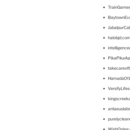
TrainGame
BaytownEva
JabalpurCa
halobjd.co
intelligenc
PikaPikaA
takecareof
HamadaOfJ
VersifyLife
kingscreek
antaeuslab
purelyclea
WishOping