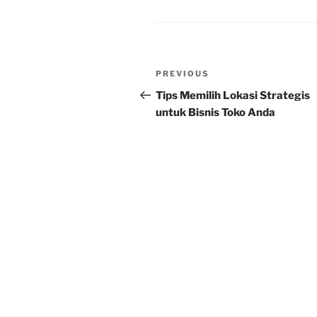
Post
Previous
PREVIOUS
navigation
Post
Tips Memilih Lokasi Strategis
untuk Bisnis Toko Anda