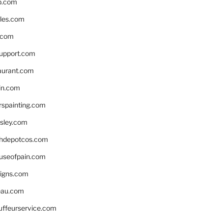
p.com
bles.com
.com
support.com
aurant.com
in.com
spainting.com
sley.com
hdepotcos.com
ouseofpain.com
signs.com
eau.com
auffeurservice.com