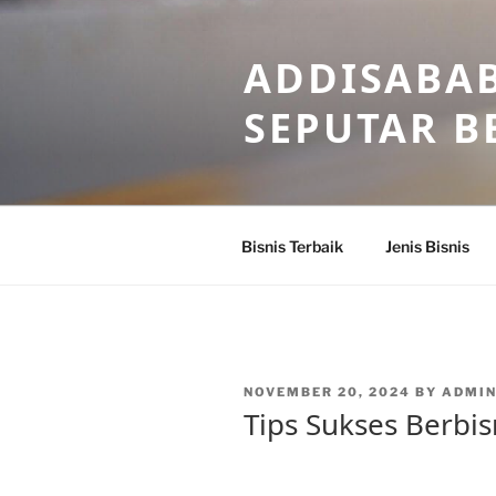
Skip
to
ADDISABAB
content
SEPUTAR BE
Bisnis Terbaik
Jenis Bisnis
POSTED
NOVEMBER 20, 2024
BY
ADMI
ON
Tips Sukses Berbis