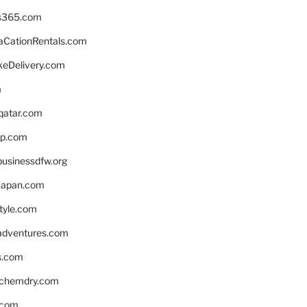
s365.com
CationRentals.com
keDelivery.com
m
eqatar.com
pp.com
businessdfw.org
apan.com
style.com
adventures.com
s.com
nchemdry.com
.com