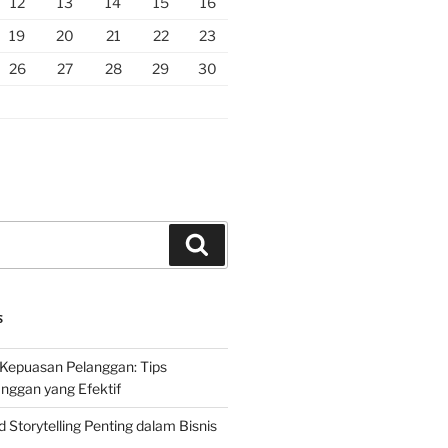
12
13
14
15
16
19
20
21
22
23
26
27
28
29
30
Search
S
Kepuasan Pelanggan: Tips
nggan yang Efektif
Storytelling Penting dalam Bisnis