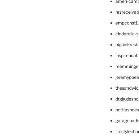
ameri-cam
hrsreceiva
empconst1
cinderella-
bigpinkrest
inspirehuah
memminger
jeremypbea
thesandwic
drgigglesh
hotflashde
garagenad
lifestylech