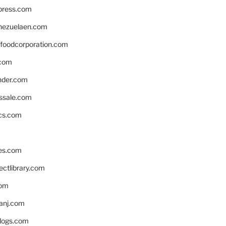
xpress.com
nezuelaen.com
foodcorporation.com
.com
nder.com
ssale.com
ics.com
es.com
ctlibrary.com
com
anj.com
blogs.com