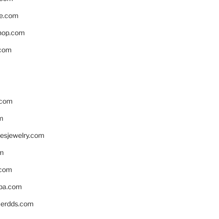
e.com
hop.com
.com
.com
m
resjewelry.com
om
.com
pa.com
erdds.com