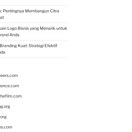
k: Pentingnya Membangun Citra
at
ain Logo Bisnis yang Menarik untuk
rand Anda
randing Kuat: Strategi Efektif
nda
reers.com
rience.com
hefilm.com
bg.org
.org
es.com