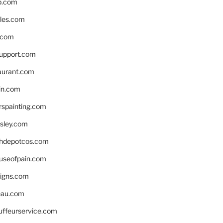
p.com
bles.com
.com
support.com
aurant.com
in.com
spainting.com
sley.com
hdepotcos.com
ouseofpain.com
signs.com
eau.com
auffeurservice.com