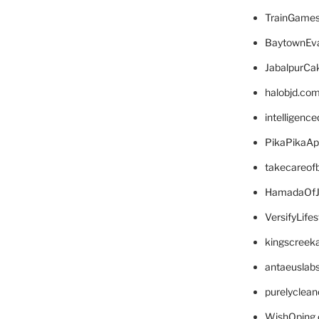
TrainGame
BaytownEva
JabalpurCa
halobjd.co
intelligenc
PikaPikaA
takecareof
HamadaOfJ
VersifyLife
kingscreek
antaeuslab
purelyclea
WishOping