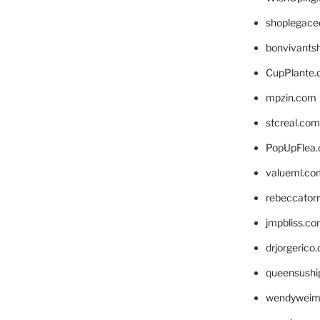
shoplegace
bonvivants
CupPlante
mpzin.com
stcreal.com
PopUpFlea
valueml.co
rebeccator
jmpbliss.c
drjorgerico
queensushi
wendyweim