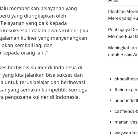
selalu memberikan pelayanan yang
Identitas Mere
perti yang diungkapkan oleh
Merek yang Ku
 “Pelayanan yang baik kepada
Pentingnya Des
kesuksesan dalam bisnis kuliner. Jika
Memperkuat B
galaman kuliner yang menyenangkan
akan kembali lagi dan
Meningkatkan B
 kepada orang lain.”
untuk Bisnis A
 berbisnis kuliner di Indonesia di
r yang kita jalankan bisa sukses dan
okhealthca
a untuk terus belajar dan berinovasi
pasar yang semakin kompetitif. Semoga
theintexpe
ara pengusaha kuliner di Indonesia.
unboundedt
catfriends-
marianlives
waywardte