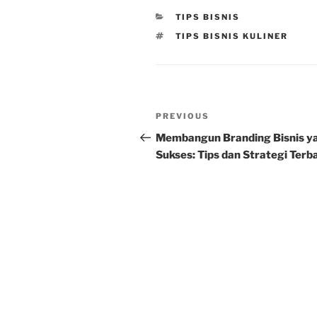
CATEGORIES
TIPS BISNIS
TAGS
TIPS BISNIS KULINER
Post
Previous
PREVIOUS
navigation
Post
Membangun Branding Bisnis y
Sukses: Tips dan Strategi Terb