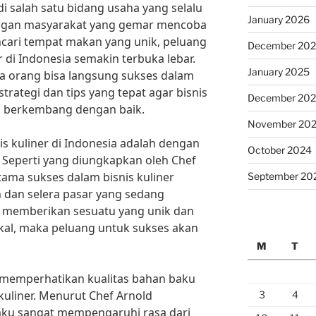
i salah satu bidang usaha yang selalu
January 2026
engan masyarakat yang gemar mencoba
cari tempat makan yang unik, peluang
December 20
r di Indonesia semakin terbuka lebar.
January 2025
a orang bisa langsung sukses dalam
strategi dan tips yang tepat agar bisnis
December 20
isa berkembang dengan baik.
November 20
nis kuliner di Indonesia adalah dengan
October 2024
 Seperti yang diungkapkan oleh Chef
tama sukses dalam bisnis kuliner
September 20
 dan selera pasar yang sedang
 memberikan sesuatu yang unik dan
okal, maka peluang untuk sukses akan
M
T
uk memperhatikan kualitas bahan baku
kuliner. Menurut Chef Arnold
3
4
aku sangat mempengaruhi rasa dari