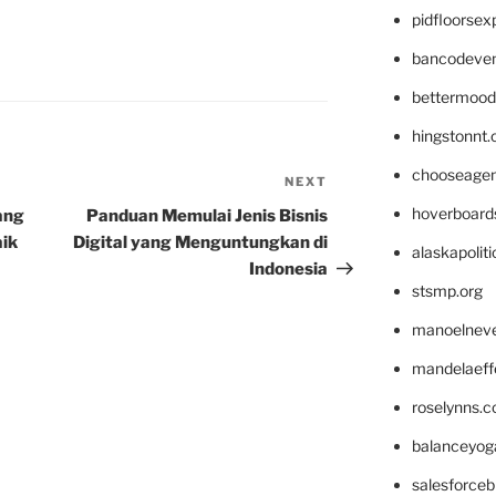
pidfloorse
bancodeve
bettermood
hingstonnt
chooseage
NEXT
Next
Post
hoverboard
ang
Panduan Memulai Jenis Bisnis
aik
Digital yang Menguntungkan di
alaskapolit
Indonesia
stsmp.org
manoelnev
mandelaeffe
roselynns.
balanceyog
salesforce