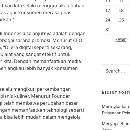
10
11
astikan kita selalu menggunakan bahan
17
18
itas agar konsumen merasa puas
arkan.”
24
25
31
 di Indonesia selanjutnya adalah dengan
« Mar
ebagai sarana promosi. Menurut CEO
“Di era digital seperti sekarang,
u alat yang sangat efektif untuk
er kita. Dengan memanfaatkan media
Search
a menjangkau lebih banyak konsumen
for:
uk selalu mengikuti perkembangan
RECENT POST
bisnis kuliner. Menurut Founder
ogi telah membawa perubahan besar
Meningkatkan 
Dengan memanfaatkan teknologi seperti
Pelayanan Pela
ita bisa lebih mudah dalam mengelola
Mengapa Brand 
Anda