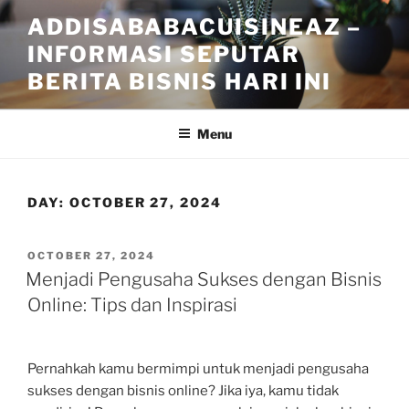
Skip
ADDISABABACUISINEAZ –
to
INFORMASI SEPUTAR
content
BERITA BISNIS HARI INI
Menu
DAY:
OCTOBER 27, 2024
POSTED
OCTOBER 27, 2024
ON
Menjadi Pengusaha Sukses dengan Bisnis
Online: Tips dan Inspirasi
Pernahkah kamu bermimpi untuk menjadi pengusaha
sukses dengan bisnis online? Jika iya, kamu tidak