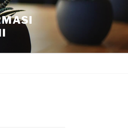
RMASI
I