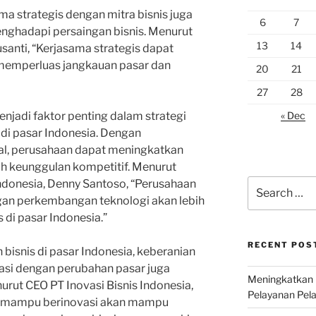
a strategis dengan mitra bisnis juga
6
7
nghadapi persaingan bisnis. Menurut
13
14
santi, “Kerjasama strategis dapat
emperluas jangkauan pasar dan
20
21
27
28
« Dec
njadi faktor penting dalam strategi
di pasar Indonesia. Dengan
al, perusahaan dapat meningkatkan
ih keunggulan kompetitif. Menurut
Search
Indonesia, Denny Santoso, “Perusahaan
for:
an perkembangan teknologi akan lebih
 di pasar Indonesia.”
RECENT POS
isnis di pasar Indonesia, keberanian
asi dengan perubahan pasar juga
Meningkatkan 
urut CEO PT Inovasi Bisnis Indonesia,
Pelayanan Pela
ng mampu berinovasi akan mampu