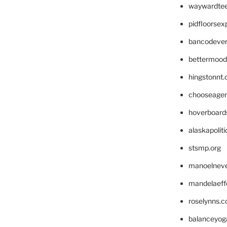
waywardte
pidfloorse
bancodeve
bettermood
hingstonnt
chooseage
hoverboard
alaskapolit
stsmp.org
manoelnev
mandelaeffe
roselynns.
balanceyog