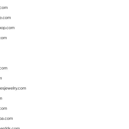
.com
e.com
hop.com
.com
.com
m
resjewelry.com
om
.com
pa.com
erdds.com