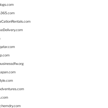
blogs.com
s365.com
CationRentals.com
keDelivery.com
m
eqatar.com
pp.com
businessdfw.org
apan.com
style.com
adventures.com
s.com
nchemdry.com