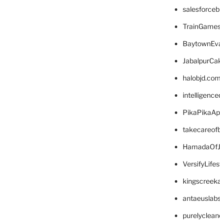
salesforce
TrainGame
BaytownEva
JabalpurCa
halobjd.co
intelligenc
PikaPikaA
takecareof
HamadaOfJ
VersifyLife
kingscreek
antaeuslab
purelyclea