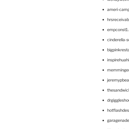
ameri-cam
hrsreceiva
empconst1
cinderella-
bigpinkrest
inspirehuah
memminger
jeremypbea
thesandwic
drgigglesh
hotflashde
garagenad