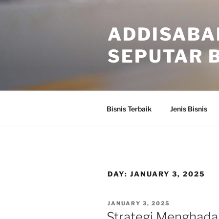
Skip
to
ADDISABA
content
SEPUTAR B
Bisnis Terbaik
Jenis Bisnis
DAY:
JANUARY 3, 2025
POSTED
JANUARY 3, 2025
ON
Strategi Menghadap