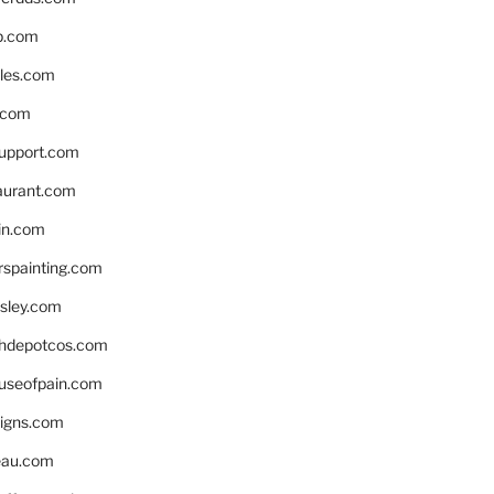
p.com
bles.com
.com
support.com
aurant.com
in.com
spainting.com
sley.com
hdepotcos.com
ouseofpain.com
signs.com
eau.com