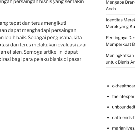
engah persaingan bisnis yang semakin
Mengapa Brand 
Anda
Identitas Mere
ng tepat dan terus mengikuti
Merek yang Ku
aan dapat menghadapi persaingan
n lebih baik. Sebagai pengusaha, kita
Pentingnya Des
Memperkuat B
ptasi dan terus melakukan evaluasi agar
an efisien. Semoga artikel ini dapat
Meningkatkan B
asi bagi para pelaku bisnis di pasar
untuk Bisnis A
okhealthca
theintexpe
unboundedt
catfriends-
marianlives