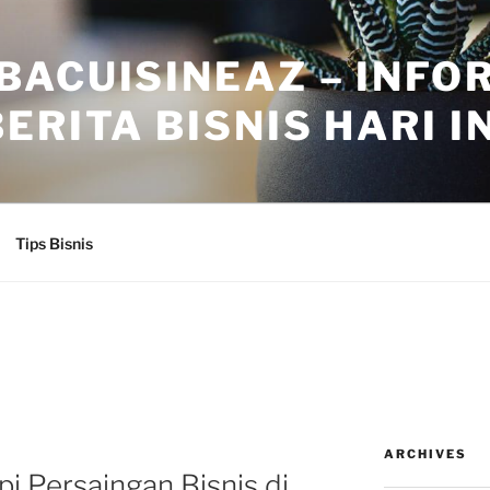
BACUISINEAZ – INFO
ERITA BISNIS HARI IN
Tips Bisnis
ARCHIVES
i Persaingan Bisnis di