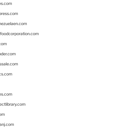
es.com
xpress.com
nezuelaen.com
foodcorporation.com
.com
nder.com
ssale.com
ics.com
es.com
ctlibrary.com
com
anj.com