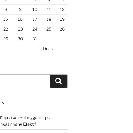
8
9
10
11
12
15
16
17
18
19
22
23
24
25
26
29
30
31
Dec »
Search
TS
Kepuasan Pelanggan: Tips
nggan yang Efektif