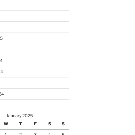
25
24
24
24
January 2025
W
T
F
S
S
1
2
3
4
5