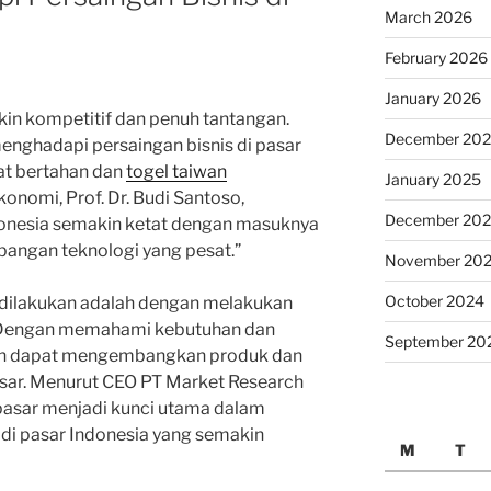
March 2026
February 2026
January 2026
kin kompetitif dan penuh tantangan.
December 20
 menghadapi persaingan bisnis di pasar
at bertahan dan
togel taiwan
January 2025
nomi, Prof. Dr. Budi Santoso,
December 20
ndonesia semakin ketat dengan masuknya
bangan teknologi yang pesat.”
November 20
October 2024
t dilakukan adalah dengan melakukan
. Dengan memahami kebutuhan dan
September 20
an dapat mengembangkan produk dan
asar. Menurut CEO PT Market Research
 pasar menjadi kunci utama dalam
di pasar Indonesia yang semakin
M
T