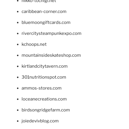
nikko-tochigi.net
caribbean-corner.com
bluemoongiftcards.com
rivercitysteampunkexpo.com
kchoops.net
mountainsideskateshop.com
kirtlandcitytavern.com
301nutritionspot.com
ammos-stores.com
loceanecreations.com
birdsongridgefarm.com
joiedevivblog.com