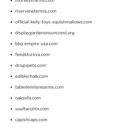
morseysfarms.com
riverviewtennis.com
official-kelly-toys-squishmallows.com
displaygardenonsuncrest.org
bbq-empire-usa.com
feedstoreva.com
drogopets.com
ediblechalk.com
tabletennisnearme.com
oaksofa.com
soultacohtx.com
capishcaps.com