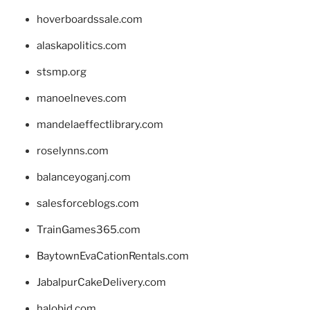
hoverboardssale.com
alaskapolitics.com
stsmp.org
manoelneves.com
mandelaeffectlibrary.com
roselynns.com
balanceyoganj.com
salesforceblogs.com
TrainGames365.com
BaytownEvaCationRentals.com
JabalpurCakeDelivery.com
halobjd.com