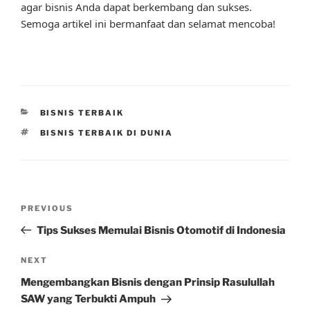
agar bisnis Anda dapat berkembang dan sukses.
Semoga artikel ini bermanfaat dan selamat mencoba!
CATEGORIES
BISNIS TERBAIK
TAGS
BISNIS TERBAIK DI DUNIA
Post
Previous
PREVIOUS
navigation
Post
Tips Sukses Memulai Bisnis Otomotif di Indonesia
Next
NEXT
Post
Mengembangkan Bisnis dengan Prinsip Rasulullah
SAW yang Terbukti Ampuh