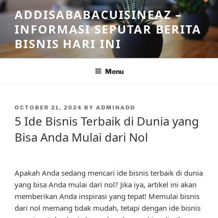
Skip
ADDISABABACUISINEAZ –
to
INFORMASI SEPUTAR BERITA
content
BISNIS HARI INI
Menu
POSTED
OCTOBER 21, 2024
BY
ADMINADD
ON
5 Ide Bisnis Terbaik di Dunia yang
Bisa Anda Mulai dari Nol
Apakah Anda sedang mencari ide bisnis terbaik di dunia
yang bisa Anda mulai dari nol? Jika iya, artikel ini akan
memberikan Anda inspirasi yang tepat! Memulai bisnis
dari nol memang tidak mudah, tetapi dengan ide bisnis