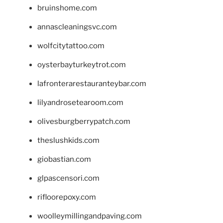
bruinshome.com
annascleaningsvc.com
wolfcitytattoo.com
oysterbayturkeytrot.com
lafronterarestauranteybar.com
lilyandrosetearoom.com
olivesburgberrypatch.com
theslushkids.com
giobastian.com
glpascensori.com
rifloorepoxy.com
woolleymillingandpaving.com