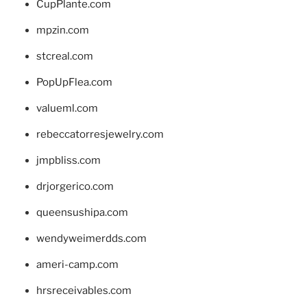
CupPlante.com
mpzin.com
stcreal.com
PopUpFlea.com
valueml.com
rebeccatorresjewelry.com
jmpbliss.com
drjorgerico.com
queensushipa.com
wendyweimerdds.com
ameri-camp.com
hrsreceivables.com