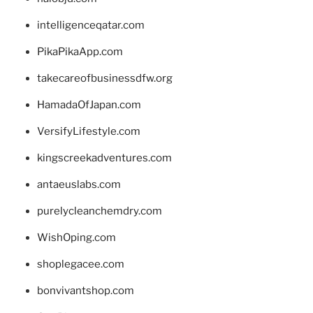
intelligenceqatar.com
PikaPikaApp.com
takecareofbusinessdfw.org
HamadaOfJapan.com
VersifyLifestyle.com
kingscreekadventures.com
antaeuslabs.com
purelycleanchemdry.com
WishOping.com
shoplegacee.com
bonvivantshop.com