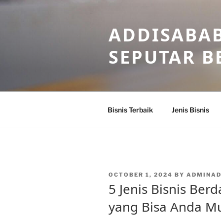
Skip
to
ADDISABAB
content
SEPUTAR BE
Bisnis Terbaik
Jenis Bisnis
POSTED
OCTOBER 1, 2024
BY
ADMINA
ON
5 Jenis Bisnis Be
yang Bisa Anda Mu