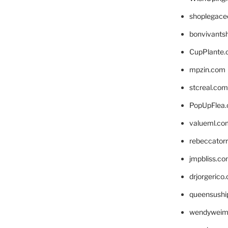
shoplegace
bonvivants
CupPlante
mpzin.com
stcreal.com
PopUpFlea
valueml.co
rebeccator
jmpbliss.c
drjorgerico
queensushi
wendyweim