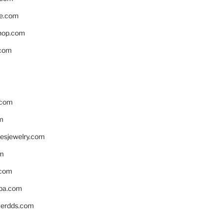
e.com
hop.com
.com
.com
m
resjewelry.com
om
.com
pa.com
erdds.com