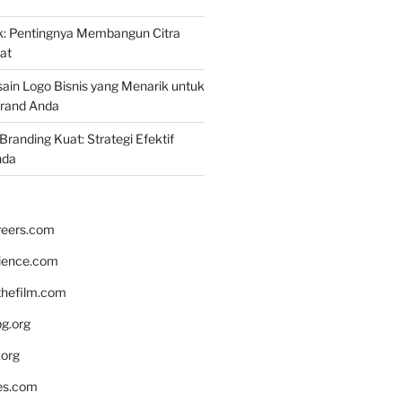
k: Pentingnya Membangun Citra
at
ain Logo Bisnis yang Menarik untuk
rand Anda
randing Kuat: Strategi Efektif
nda
reers.com
rience.com
hefilm.com
bg.org
.org
es.com