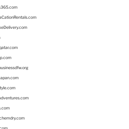
s365.com
CationRentals.com
keDelivery.com
m
eqatar.com
pp.com
businessdfw.org
apan.com
style.com
adventures.com
s.com
nchemdry.com
.com