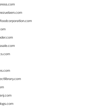
xpress.com
nezuelaen.com
foodcorporation.com
.com
nder.com
ssale.com
ics.com
es.com
ctlibrary.com
com
anj.com
blogs.com