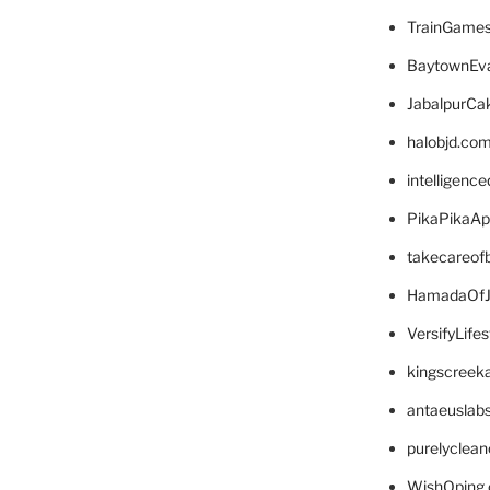
TrainGame
BaytownEva
JabalpurCa
halobjd.co
intelligenc
PikaPikaA
takecareof
HamadaOfJ
VersifyLife
kingscreek
antaeuslab
purelyclea
WishOping