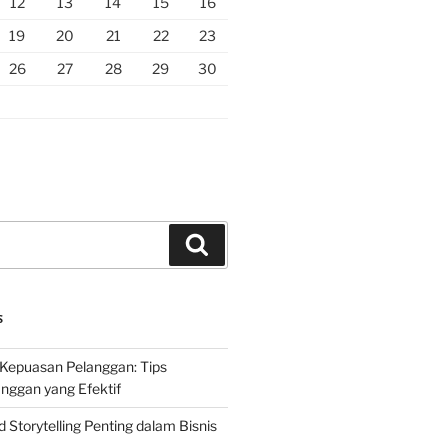
12
13
14
15
16
19
20
21
22
23
26
27
28
29
30
Search
S
Kepuasan Pelanggan: Tips
nggan yang Efektif
Storytelling Penting dalam Bisnis