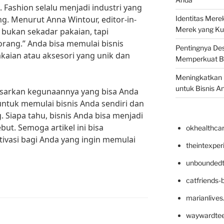
n. Fashion selalu menjadi industri yang
. Menurut Anna Wintour, editor-in-
Identitas Mere
Merek yang Ku
 bukan sekadar pakaian, tapi
orang.” Anda bisa memulai bisnis
Pentingnya Des
aian atau aksesori yang unik dan
Memperkuat B
Meningkatkan B
untuk Bisnis A
erdasarkan kegunaannya yang bisa Anda
untuk memulai bisnis Anda sendiri dan
 Siapa tahu, bisnis Anda bisa menjadi
ebut. Semoga artikel ini bisa
okhealthca
ivasi bagi Anda yang ingin memulai
theintexpe
unboundedt
catfriends-
marianlives
waywardte