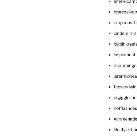
ameri-cam
hrsreceiva
empconst1
cinderella-
bigpinkrest
inspirehuah
memminger
jeremypbea
thesandwic
drgigglesh
hotflashde
garagenad
lifestylech