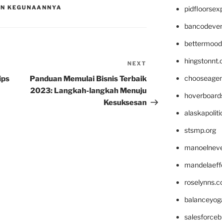
AN KEGUNAANNYA
pidfloorse
bancodeve
bettermood
hingstonnt
NEXT
Next
Post
chooseage
ips
Panduan Memulai Bisnis Terbaik
2023: Langkah-langkah Menuju
hoverboard
Kesuksesan
alaskapolit
stsmp.org
manoelnev
mandelaeffe
roselynns.
balanceyog
salesforce