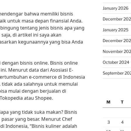
January 2026
endengar bahwa memiliki bisnis
December 20
aik untuk masa depan finansial Anda.
ingung tentang jenis bisnis apa yang
January 2025
aja, di artikel ini saya akan
December 20
dasarkan kegunaannya yang bisa Anda
November 20
October 2024
dengan bisnis online. Bisnis online
ini. Menurut data dari Asosiasi E-
September 20
pertumbuhan e-commerce di Indonesia
, tidak ada salahnya untuk memulai
bisa mulai dengan berjualan di
 Tokopedia atau Shopee.
M
T
Siapa yang tidak suka makan? Bisnis
a pasar yang besar. Menurut Chef
3
4
di Indonesia, “Bisnis kuliner adalah