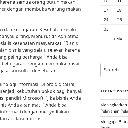
10
11
i karena semua orang butuh makan.”
uliner dengan membuka warung makan
17
18
24
25
an dan kebugaran. Kesehatan selalu
31
 banyak orang. Menurut dr. Adhiatma
« Mar
ialis kesehatan masyarakat, “Bisnis
ah bisnis yang selalu relevan karena
ng paling berharga.” Anda bisa
an kebugaran dengan membuka pusat
Search
asa konsultasi kesehatan.
for:
nologi informasi. Di era digital ini,
 menjadi kebutuhan pokok bagi banyak
RECENT POST
, pendiri Microsoft, “Jika bisnis Anda
snis Anda akan mati.” Anda bisa
Meningkatkan 
i informasi dengan menyediakan
Pelayanan Pela
au aplikasi mobile.
Mengapa Brand 
Anda