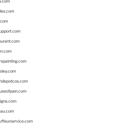
p.com
bles.com
.com
support.com
aurant.com
in.com
spainting.com
sley.com
hdepotcos.com
ouseofpain.com
signs.com
eau.com
auffeurservice.com