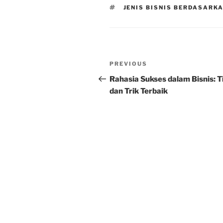
TAGS
JENIS BISNIS BERDASARK
Post
Previous
PREVIOUS
navigation
Post
Rahasia Sukses dalam Bisnis: T
dan Trik Terbaik