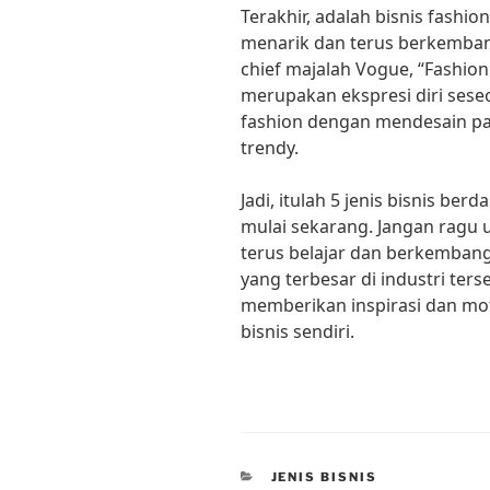
Terakhir, adalah bisnis fashio
menarik dan terus berkembang
chief majalah Vogue, “Fashion
merupakan ekspresi diri sese
fashion dengan mendesain pak
trendy.
Jadi, itulah 5 jenis bisnis b
mulai sekarang. Jangan ragu 
terus belajar dan berkembang.
yang terbesar di industri ters
memberikan inspirasi dan mot
bisnis sendiri.
CATEGORIES
JENIS BISNIS