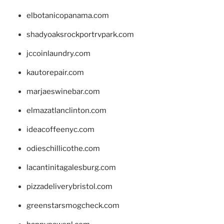
elbotanicopanama.com
shadyoaksrockportrvpark.com
jccoinlaundry.com
kautorepair.com
marjaeswinebar.com
elmazatlanclinton.com
ideacoffeenyc.com
odieschillicothe.com
lacantinitagalesburg.com
pizzadeliverybristol.com
greenstarsmogcheck.com