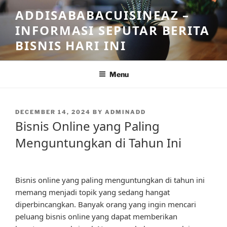
Skip
ADDISABABACUISINEAZ –
to
INFORMASI SEPUTAR BERITA
content
BISNIS HARI INI
Menu
POSTED
DECEMBER 14, 2024
BY
ADMINADD
ON
Bisnis Online yang Paling
Menguntungkan di Tahun Ini
Bisnis online yang paling menguntungkan di tahun ini
memang menjadi topik yang sedang hangat
diperbincangkan. Banyak orang yang ingin mencari
peluang bisnis online yang dapat memberikan