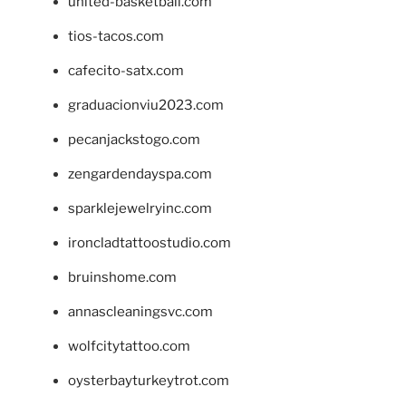
united-basketball.com
tios-tacos.com
cafecito-satx.com
graduacionviu2023.com
pecanjackstogo.com
zengardendayspa.com
sparklejewelryinc.com
ironcladtattoostudio.com
bruinshome.com
annascleaningsvc.com
wolfcitytattoo.com
oysterbayturkeytrot.com