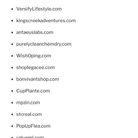
VersifyLifestyle.com
kingscreekadventures.com
antaeuslabs.com
purelycleanchemdry.com
WishOping.com
shoplegacee.com
bonvivantshop.com
CupPlante.com
mpzin.com
stcreal.com
PopUpFlea.com
valueml.com