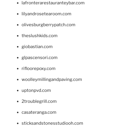
lafronterarestauranteybar.com
lilyandrosetearoom.com
olivesburgberrypatch.com
theslushkids.com
giobastian.com
glpascensori.com
rifloorepoxy.com
woolleymillingandpaving.com
uptonpvd.com
2troublegrill.com
casateranga.com
sticksandstonesstudiooh.com