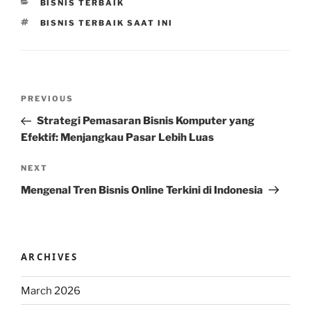
CATEGORIES
BISNIS TERBAIK
TAGS
BISNIS TERBAIK SAAT INI
Post
Previous
PREVIOUS
navigation
Post
Strategi Pemasaran Bisnis Komputer yang
Efektif: Menjangkau Pasar Lebih Luas
Next
NEXT
Post
Mengenal Tren Bisnis Online Terkini di Indonesia
ARCHIVES
March 2026