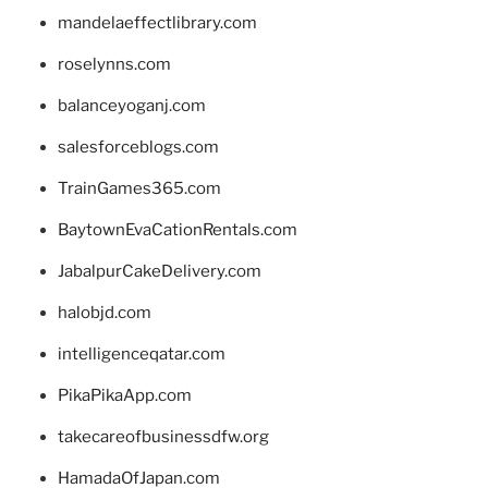
mandelaeffectlibrary.com
roselynns.com
balanceyoganj.com
salesforceblogs.com
TrainGames365.com
BaytownEvaCationRentals.com
JabalpurCakeDelivery.com
halobjd.com
intelligenceqatar.com
PikaPikaApp.com
takecareofbusinessdfw.org
HamadaOfJapan.com