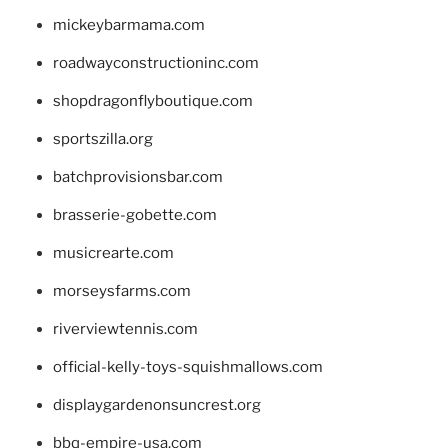
mickeybarmama.com
roadwayconstructioninc.com
shopdragonflyboutique.com
sportszilla.org
batchprovisionsbar.com
brasserie-gobette.com
musicrearte.com
morseysfarms.com
riverviewtennis.com
official-kelly-toys-squishmallows.com
displaygardenonsuncrest.org
bbq-empire-usa.com