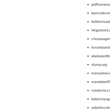
pidfloorse
bancodeve
bettermood
hingstonnt
chooseage
hoverboard
alaskapolit
stsmp.org
manoelnev
mandelaeffe
roselynns.
balanceyog
salesforce