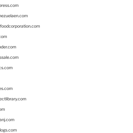
xpress.com
nezuelaen.com
foodcorporation.com
.com
nder.com
ssale.com
ics.com
es.com
ctlibrary.com
com
anj.com
blogs.com