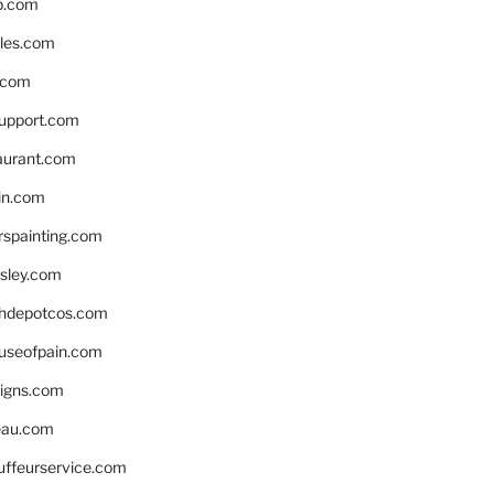
p.com
bles.com
.com
support.com
aurant.com
in.com
spainting.com
sley.com
hdepotcos.com
ouseofpain.com
signs.com
eau.com
auffeurservice.com