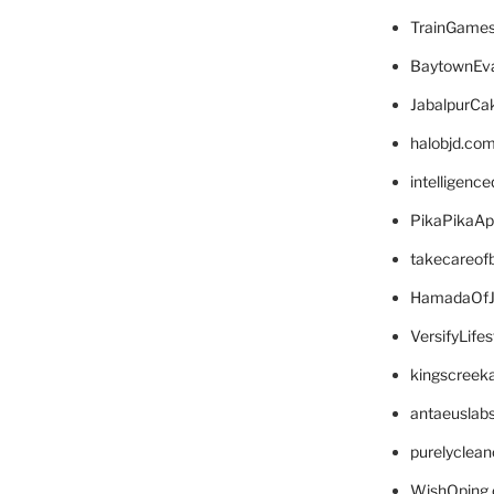
TrainGame
BaytownEva
JabalpurCa
halobjd.co
intelligenc
PikaPikaA
takecareof
HamadaOfJ
VersifyLife
kingscreek
antaeuslab
purelyclea
WishOping