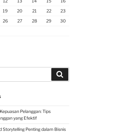
12
13
14
15
16
19
20
21
22
23
26
27
28
29
30
Search
S
Kepuasan Pelanggan: Tips
nggan yang Efektif
Storytelling Penting dalam Bisnis