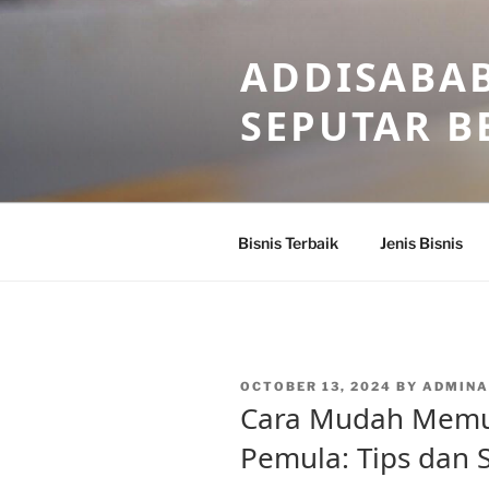
Skip
to
ADDISABAB
content
SEPUTAR BE
Bisnis Terbaik
Jenis Bisnis
POSTED
OCTOBER 13, 2024
BY
ADMINA
ON
Cara Mudah Memula
Pemula: Tips dan S