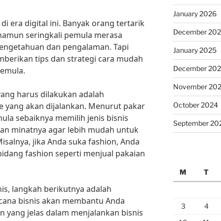
January 2026
i era digital ini. Banyak orang tertarik
December 20
 namun seringkali pemula merasa
pengetahuan dan pengalaman. Tapi
January 2025
berikan tips dan strategi cara mudah
December 20
pemula.
November 20
ang harus dilakukan adalah
October 2024
ne yang akan dijalankan. Menurut pakar
mula sebaiknya memilih jenis bisnis
September 20
dan minatnya agar lebih mudah untuk
salnya, jika Anda suka fashion, Anda
 bidang fashion seperti menjual pakaian
M
T
is, langkah berikutnya adalah
cana bisnis akan membantu Anda
3
4
n yang jelas dalam menjalankan bisnis