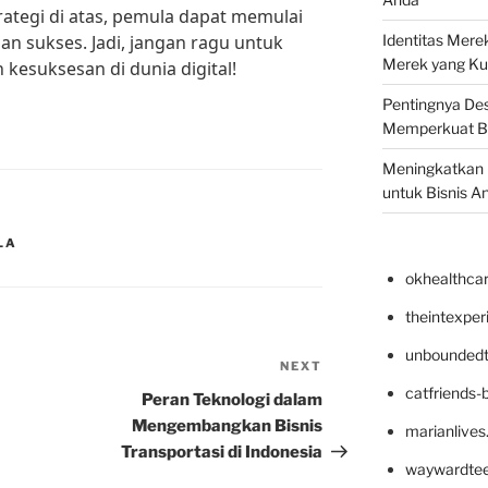
rategi di atas, pemula dapat memulai
an sukses. Jadi, jangan ragu untuk
Identitas Mere
Merek yang Ku
 kesuksesan di dunia digital!
Pentingnya Des
Memperkuat B
Meningkatkan B
untuk Bisnis A
LA
okhealthca
theintexpe
unboundedt
NEXT
Next
catfriends-
Post
Peran Teknologi dalam
Mengembangkan Bisnis
marianlives
Transportasi di Indonesia
waywardte