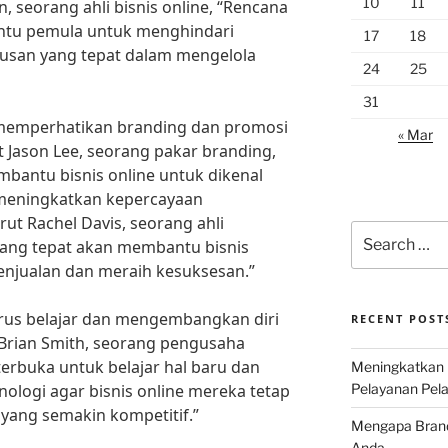
10
11
, seorang ahli bisnis online, “Rencana
ntu pemula untuk menghindari
17
18
usan yang tepat dalam mengelola
24
25
31
u memperhatikan branding dan promosi
« Mar
t Jason Lee, seorang pakar branding,
bantu bisnis online untuk dikenal
 meningkatkan kepercayaan
t Rachel Davis, seorang ahli
Search
yang tepat akan membantu bisnis
for:
enjualan dan meraih kesuksesan.”
terus belajar dan mengembangkan diri
RECENT POST
 Brian Smith, seorang pengusaha
terbuka untuk belajar hal baru dan
Meningkatkan 
logi agar bisnis online mereka tetap
Pelayanan Pela
 yang semakin kompetitif.”
Mengapa Brand 
Anda