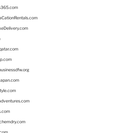
s365.com
CationRentals.com
keDelivery.com
m
eqatar.com
pp.com
businessdfw.org
apan.com
style.com
adventures.com
s.com
nchemdry.com
.com