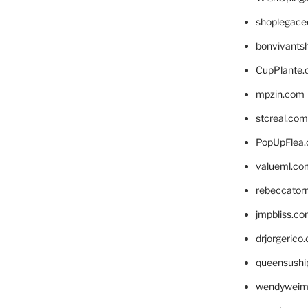
shoplegace
bonvivants
CupPlante
mpzin.com
stcreal.com
PopUpFlea
valueml.co
rebeccator
jmpbliss.c
drjorgerico
queensushi
wendyweim