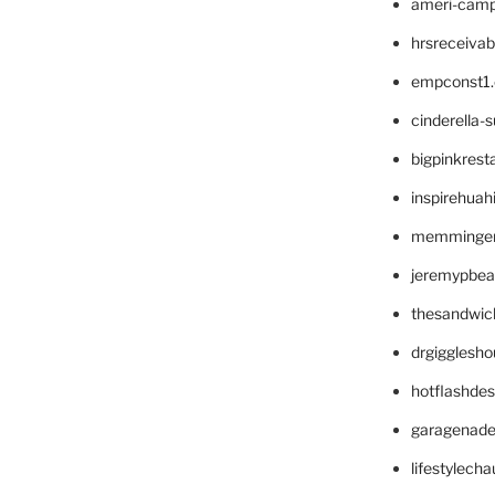
ameri-cam
hrsreceiva
empconst1
cinderella-
bigpinkrest
inspirehuah
memminger
jeremypbea
thesandwic
drgigglesh
hotflashde
garagenad
lifestylech