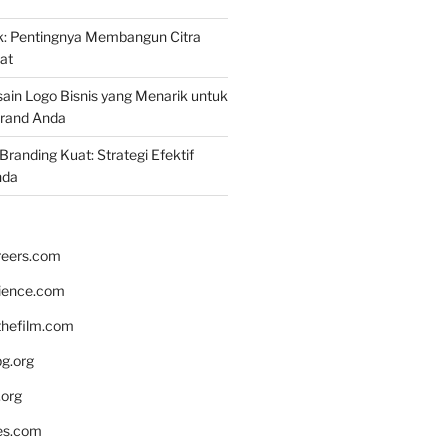
k: Pentingnya Membangun Citra
at
ain Logo Bisnis yang Menarik untuk
rand Anda
randing Kuat: Strategi Efektif
nda
reers.com
rience.com
hefilm.com
bg.org
.org
es.com