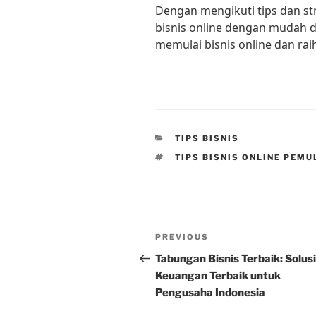
Dengan mengikuti tips dan st
bisnis online dengan mudah d
memulai bisnis online dan raih
CATEGORIES
TIPS BISNIS
TAGS
TIPS BISNIS ONLINE PEMU
Post
Previous
PREVIOUS
navigation
Post
Tabungan Bisnis Terbaik: Solusi
Keuangan Terbaik untuk
Pengusaha Indonesia