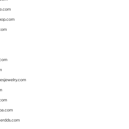
e.com
hop.com
.com
.com
m
resjewelry.com
om
.com
pa.com
erdds.com